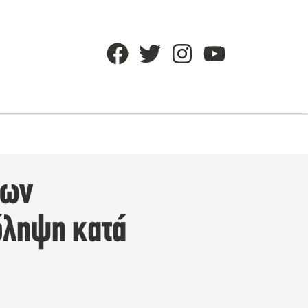
των
όληψη κατά