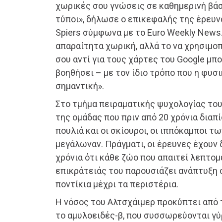
χωρικές σου γνώσεις σε καθημερινή βάσ
τύποι», δήλωσε ο επικεφαλής της έρευν
Spiers σύμφωνα με το Euro Weekly News.
απαραίτητα χωρική, αλλά το να χρησιμο
σου αντί για τους χάρτες του Google μπ
βοηθήσει – με τον ίδιο τρόπο που η φυσ
σημαντική».
Στο τμήμα πειραματικής ψυχολογίας του 
της ομάδας που πριν από 20 χρόνια διαπ
πουλιά και οι σκίουροι, οι ιππόκαμποι τ
μεγάλωναν. Πράγματι, οι έρευνες έχουν
χρόνια ότι κάθε ζώο που απαιτεί λεπτο
επικράτειάς του παρουσιάζει ανάπτυξη 
ποντίκια μέχρι τα περιστέρια.
Η νόσος του Αλτσχάιμερ προκύπτει από 
το αμυλοειδές-β, που συσσωρεύονται γ