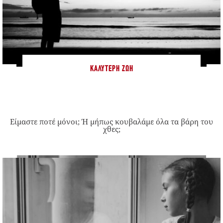
ΚΑΛΎΤΕΡΗ ΖΩΉ
Είμαστε ποτέ μόνοι; Ή μήπως κουβαλάμε όλα τα βάρη του
χθες;