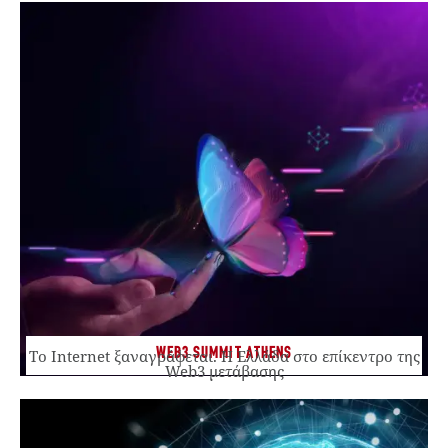
WEB3 SUMMIT ATHENS
Το Internet ξαναγράφεται. Η Ελλάδα στο επίκεντρο της
Web3 μετάβασης