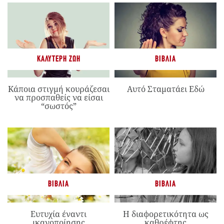
ΚΑΛΎΤΕΡΗ ΖΩΉ
ΒΙΒΛΊΑ
Κάποια στιγμή κουράζεσαι
Αυτό Σταματάει Εδώ
να προσπαθείς να είσαι
“σωστός”
ΒΙΒΛΊΑ
ΒΙΒΛΊΑ
Ευτυχία έναντι
Η διαφορετικότητα ως
ικανοποίησης
καθρέφτης