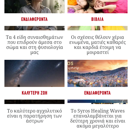
ΕΝΔΙΑΦΈΡΟΝΤΑ
ΒΙΒΛΊΑ
Τα 4 είδη συναισθημάτων
Οι σχέσεις θέλουν χέρια
που επιδρούν άμεσα στο
ενωμένα, ματιές καθαρές
σώμα και στη φυσιολογία
και καρδιά έτοιμη να
μας
μοιραστεί
ΚΑΛΎΤΕΡΗ ΖΩΉ
ΕΝΔΙΑΦΈΡΟΝΤΑ
Το καλύτερο αγχολυτικό
Το Syros Healing Waves
είναι η παρατήρηση των
επαναλαμβάνεται για
άστρων
δεύτερη χρονιά και είναι
ακόμα μεγαλύτερο