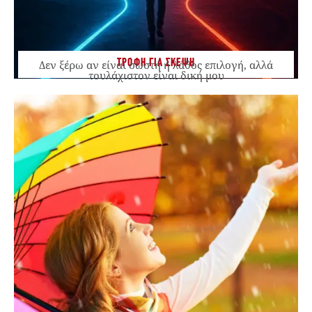
ΤΡΟΦΗ ΓΙΑ ΣΚΕΨΗ
Δεν ξέρω αν είναι σωστή ή λάθος επιλογή, αλλά
τουλάχιστον είναι δική μου