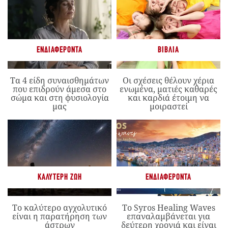
ΕΝΔΙΑΦΈΡΟΝΤΑ
ΒΙΒΛΊΑ
Τα 4 είδη συναισθημάτων
Οι σχέσεις θέλουν χέρια
που επιδρούν άμεσα στο
ενωμένα, ματιές καθαρές
σώμα και στη φυσιολογία
και καρδιά έτοιμη να
μας
μοιραστεί
ΚΑΛΎΤΕΡΗ ΖΩΉ
ΕΝΔΙΑΦΈΡΟΝΤΑ
Το καλύτερο αγχολυτικό
Το Syros Healing Waves
είναι η παρατήρηση των
επαναλαμβάνεται για
άστρων
δεύτερη χρονιά και είναι