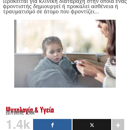
Πρόκειται για κλινική διαταραχή στην οποία ένας
φροντιστής δημιουργεί ή προκαλεί ασθένεια ή
τραυματισμό σε άτομο που φροντίζει...
Ψυχολογία & Υγεία
EDITORIAL TEAM
1.4k