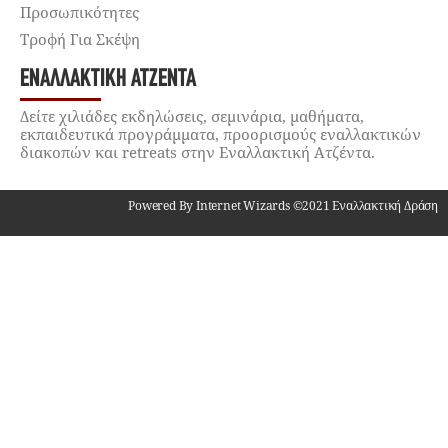
Προσωπικότητες
Τροφή Για Σκέψη
ΕΝΑΛΛΑΚΤΙΚΉ ΑΤΖΈΝΤΑ
Δείτε χιλιάδες εκδηλώσεις, σεμινάρια, μαθήματα,
εκπαιδευτικά προγράμματα, προορισμούς εναλλακτικών
διακοπών και retreats στην Εναλλακτική Ατζέντα.
Powered By Internet Wizards ©2021 Εναλλακτική Δράση