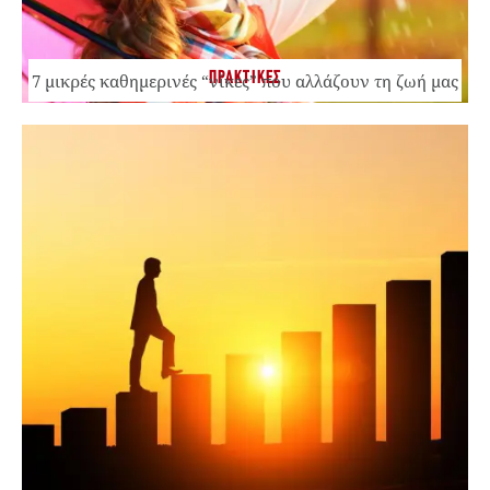
ΠΡΑΚΤΙΚΕΣ
7 μικρές καθημερινές “νίκες” που αλλάζουν τη ζωή μας