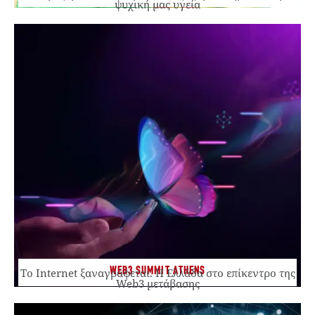
ψυχική μας υγεία
WEB3 SUMMIT ATHENS
Το Internet ξαναγράφεται. Η Ελλάδα στο επίκεντρο της
Web3 μετάβασης