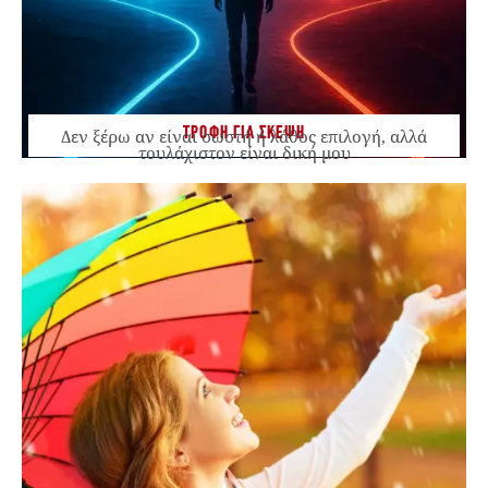
ΤΡΟΦΗ ΓΙΑ ΣΚΕΨΗ
Δεν ξέρω αν είναι σωστή ή λάθος επιλογή, αλλά
τουλάχιστον είναι δική μου