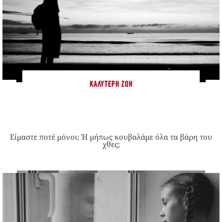
ΚΑΛΎΤΕΡΗ ΖΩΉ
Είμαστε ποτέ μόνοι; Ή μήπως κουβαλάμε όλα τα βάρη του
χθες;