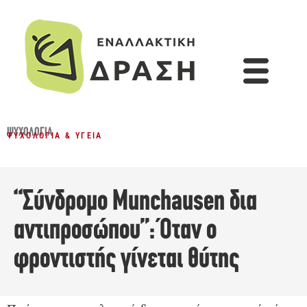
ΨΥΧΟΛΟΓΊΑ
ΨΥΧΟΛΟΓΊΑ & ΥΓΕΊΑ
“Σύνδρομο Munchausen δια
αντιπροσώπου”: Όταν ο
φροντιστής γίνεται θύτης