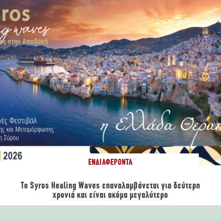
ΕΝΔΙΑΦΈΡΟΝΤΑ
Το Syros Healing Waves επαναλαμβάνεται για δεύτερη
χρονιά και είναι ακόμα μεγαλύτερο