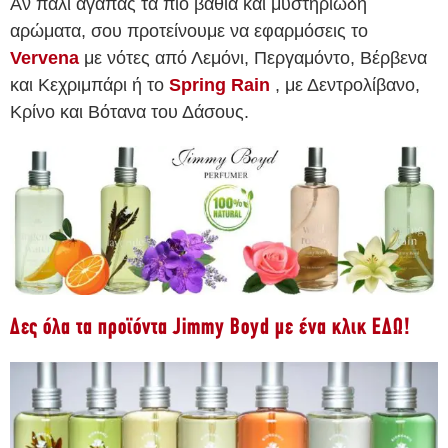
Αν πάλι αγαπάς τα πιο βαθιά και μυστηριώδη
αρώματα, σου προτείνουμε να εφαρμόσεις το
Vervena
με νότες από Λεμόνι, Περγαμόντο, Βέρβενα
και Κεχριμπάρι ή το
Spring Rain
, με Δεντρολίβανο,
Κρίνο και Βότανα του Δάσους.
Δες όλα τα προϊόντα Jimmy Boyd με ένα κλικ ΕΔΩ!