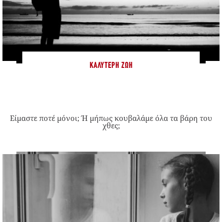
ΚΑΛΎΤΕΡΗ ΖΩΉ
Είμαστε ποτέ μόνοι; Ή μήπως κουβαλάμε όλα τα βάρη του
χθες;