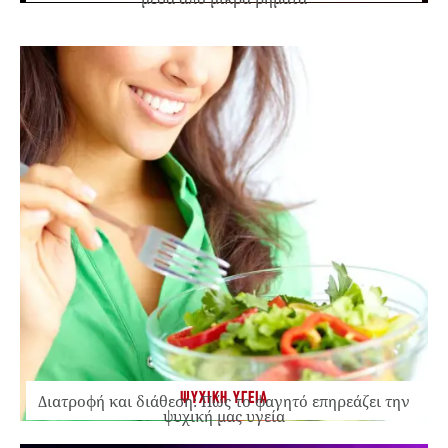
ΨΥΧΙΚΗ ΥΓΕΙΑ
Διατροφή και διάθεση: Πώς το φαγητό επηρεάζει την
ψυχική μας υγεία