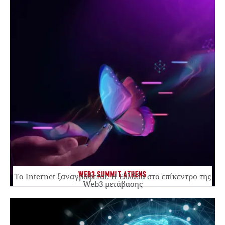
WEB3 SUMMIT ATHENS
Το Internet ξαναγράφεται. Η Ελλάδα στο επίκεντρο της
Web3 μετάβασης