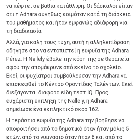
να πέφτει σε βαθιά κατάθλιψη. Οι δάσκαλοι είπαν
ότι η Adhara συνήθως κοιμόταν κατά τη διάρκεια
του μαθήματος και ήταν εμφανώς αδιάφορη για
τη διαδικασία.
Αλλά, για καλή τους τύχη, αυτή η αλληλεπίδραση
οδήγησε στο να εντοπιστεί η ευφυΐα της Adhara
Pérez. Η Nallely έβαλε την κόρη της σε θεραπεία
αφού την απομάκρυνε από εκείνο το σχολείο.
Εκεί, οι ψυχίατροι συμβούλευσαν την Adhara να
επισκεφθεί το Κέντρο Φροντίδας Ταλέντων. Εκεί
διεξάγονται διάφορα είδη τεστ IQ. Προς
ευχάριστη έκπληξη της Nallely, η Adhara
σημείωσε ένα εκπληκτικό σκορ 162.
Η τεράστια ευφυΐα της Adhara την βοήθησε να
αποφοιτήσει από το δημοτικό όταν ήταν μόλις 5
ετών, από το γυμνάσιο όταν ήταν 6 και από το