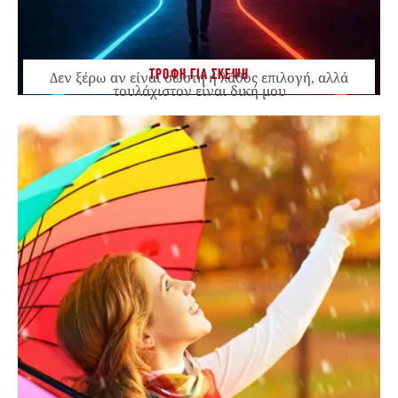
ΤΡΟΦΗ ΓΙΑ ΣΚΕΨΗ
Δεν ξέρω αν είναι σωστή ή λάθος επιλογή, αλλά
τουλάχιστον είναι δική μου