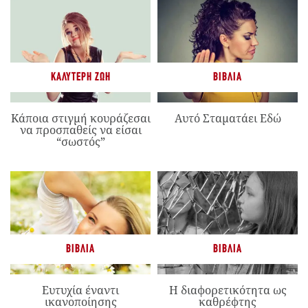
ΚΑΛΎΤΕΡΗ ΖΩΉ
ΒΙΒΛΊΑ
Κάποια στιγμή κουράζεσαι
Αυτό Σταματάει Εδώ
να προσπαθείς να είσαι
“σωστός”
ΒΙΒΛΊΑ
ΒΙΒΛΊΑ
Ευτυχία έναντι
Η διαφορετικότητα ως
ικανοποίησης
καθρέφτης