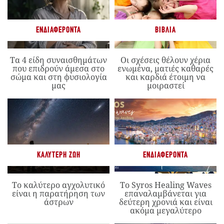
ΕΝΔΙΑΦΈΡΟΝΤΑ
ΒΙΒΛΊΑ
Τα 4 είδη συναισθημάτων
Οι σχέσεις θέλουν χέρια
που επιδρούν άμεσα στο
ενωμένα, ματιές καθαρές
σώμα και στη φυσιολογία
και καρδιά έτοιμη να
μας
μοιραστεί
ΚΑΛΎΤΕΡΗ ΖΩΉ
ΕΝΔΙΑΦΈΡΟΝΤΑ
Το καλύτερο αγχολυτικό
Το Syros Healing Waves
είναι η παρατήρηση των
επαναλαμβάνεται για
άστρων
δεύτερη χρονιά και είναι
ακόμα μεγαλύτερο