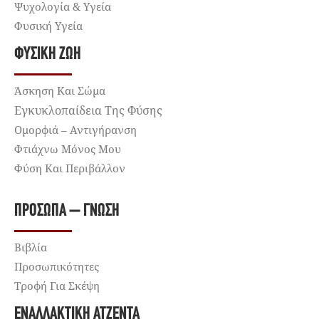
Ψυχολογία & Υγεία
Φυσική Υγεία
ΦΥΣΙΚΉ ΖΩΉ
Άσκηση Και Σώμα
Εγκυκλοπαίδεια Της Φύσης
Ομορφιά – Αντιγήρανση
Φτιάχνω Μόνος Μου
Φύση Και Περιβάλλον
ΠΡΌΣΩΠΑ – ΓΝΏΣΗ
Βιβλία
Προσωπικότητες
Τροφή Για Σκέψη
ΕΝΑΛΛΑΚΤΙΚΉ ΑΤΖΈΝΤΑ