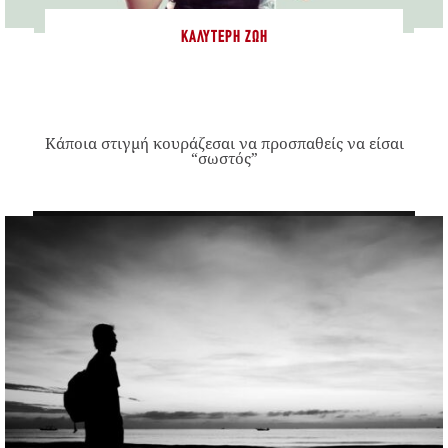
ΚΑΛΎΤΕΡΗ ΖΩΉ
Κάποια στιγμή κουράζεσαι να προσπαθείς να είσαι
“σωστός”