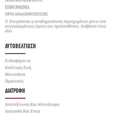
ΠΟΛΙΤΙΚΉ ΑΠΟΡΡΉΤΟΥ
ΕΠΙΚΟΙΝΩΝΊΑ
ΌΡΟΙ ΑΝΑΔΗΜΟΣΙΕΥΣΗΣ
© Επιτρέπεται η αναδημοσίευση περιεχομένου μόνο υπό
συγκεκριμένους όρους και προϋποθέσεις. Διαβάστε τους
εδώ
ΑΥΤΟΒΕΛΤΊΩΣΗ
Ενδιαφέροντα
Καλύτερη Ζωή
Μονοπάτια
Πρακτικές
ΔΙΑΤΡΟΦΉ
Αποτοξίνωση Και Αδυνάτισμα
Διατροφή Και Υγεία