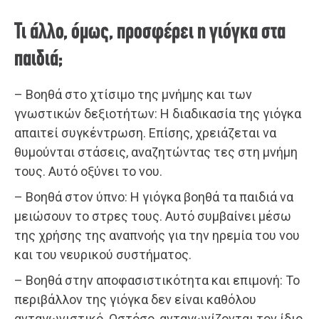
Τι άλλο, όμως, προσφέρει η γιόγκα στα
παιδιά;
– Βοηθά στο χτίσιμο της μνήμης και των
γνωστικών δεξιοτήτων: Η διαδικασία της γιόγκα
απαιτεί συγκέντρωση. Επίσης, χρειάζεται να
θυμούνται στάσεις, αναζητώντας τες στη μνήμη
τους. Αυτό οξύνει το νου.
– Βοηθά στον ύπνο: Η γιόγκα βοηθά τα παιδιά να
μειώσουν το στρες τους. Αυτό συμβαίνει μέσω
της χρήσης της αναπνοής για την ηρεμία του νου
και του νευρικού συστήματος.
– Βοηθά στην αποφασιστικότητα και επιμονή: Το
περιβάλλον της γιόγκα δεν είναι καθόλου
ανταγωνιστικό. Ωστόσο, ανταγωνίζονται τον ίδιο