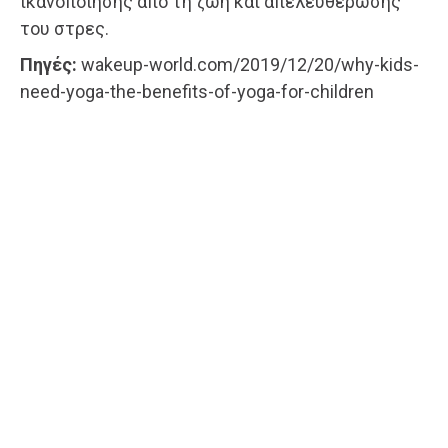
ικανοποίησης από τη ζωή και απελευθέρωσης
του στρες.
Πηγές:
wakeup-world.com/2019/12/20/why-kids-
need-yoga-the-benefits-of-yoga-for-children