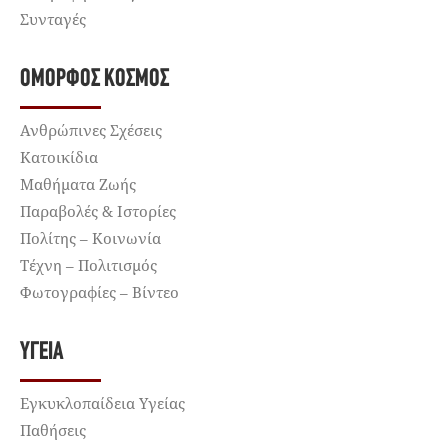
Συνταγές
ΌΜΟΡΦΟΣ ΚΌΣΜΟΣ
Ανθρώπινες Σχέσεις
Κατοικίδια
Μαθήματα Ζωής
Παραβολές & Ιστορίες
Πολίτης – Κοινωνία
Τέχνη – Πολιτισμός
Φωτογραφίες – Βίντεο
ΥΓΕΊΑ
Εγκυκλοπαίδεια Υγείας
Παθήσεις