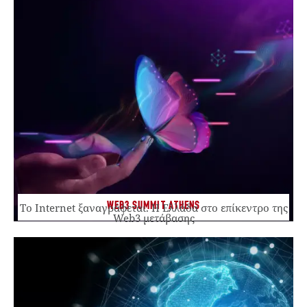
WEB3 SUMMIT ATHENS
Το Internet ξαναγράφεται. Η Ελλάδα στο επίκεντρο της
Web3 μετάβασης