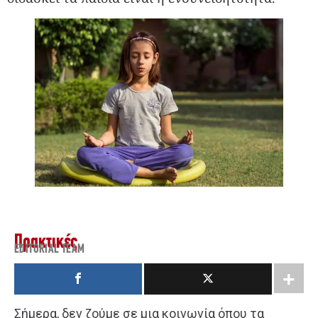
Πρακτικές
EDITORIAL TEAM
Σήμερα, δεν ζούμε σε μια κοινωνία όπου τα