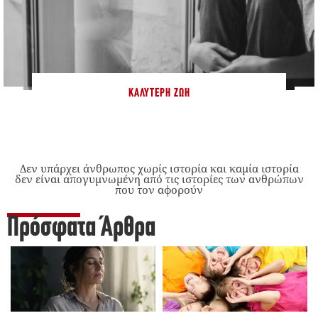
ΚΑΛΎΤΕΡΗ ΖΩΉ
Δεν υπάρχει άνθρωπος χωρίς ιστορία και καμία ιστορία
δεν είναι απογυμνωμένη από τις ιστορίες των ανθρώπων
που τον αφορούν
Πρόσφατα Άρθρα