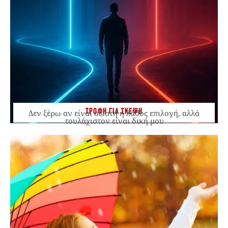
ΤΡΟΦΗ ΓΙΑ ΣΚΕΨΗ
Δεν ξέρω αν είναι σωστή ή λάθος επιλογή, αλλά
τουλάχιστον είναι δική μου