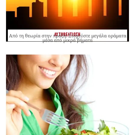
ΑΥΤΟΒΕΛΤΙΩΣΗ
Από τη θεωρία στην πράξη: Στοχεύστε μεγάλα οράματα
μέσα από μικρά βήματα