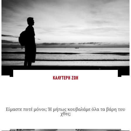
ΚΑΛΎΤΕΡΗ ΖΩΉ
Είμαστε ποτέ μόνοι; Ή μήπως κουβαλάμε όλα τα βάρη του
χθες;