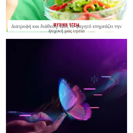
ΨΥΧΙΚΗ ΥΓΕΙΑ
Διατροφή και διάθεση: Πώς το φαγητό επηρεάζει την
ψυχική μας υγεία