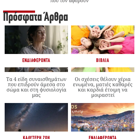
που τον αφορούν
Πρόσφατα Άρθρα
ΕΝΔΙΑΦΈΡΟΝΤΑ
ΒΙΒΛΊΑ
Τα 4 είδη συναισθημάτων
Οι σχέσεις θέλουν χέρια
που επιδρούν άμεσα στο
ενωμένα, ματιές καθαρές
σώμα και στη φυσιολογία
και καρδιά έτοιμη να
μας
μοιραστεί
ΚΑΛΎΤΕΡΗ ΖΩΉ
ΕΝΔΙΑΦΈΡΟΝΤΑ