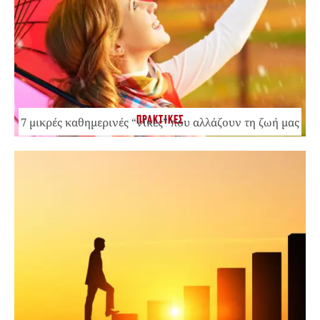
ΠΡΑΚΤΙΚΕΣ
7 μικρές καθημερινές “νίκες” που αλλάζουν τη ζωή μας