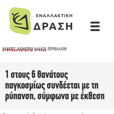
ΘΆΝΑΤΟΣ
,
ΚΛΙΜΑΤΙΚΉ ΑΛΛΑΓΉ
,
ΠΕΡΙΒΆΛΛΟΝ
ΕΓΚΥΚΛΟΠΑΊΔΕΙΑ ΥΓΕΊΑΣ
1 στους 6 θανάτους
παγκοσμίως συνδέεται με τη
ρύπανση, σύμφωνα με έκθεση