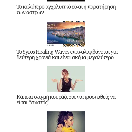
Το καλύτερο αγχολυτικό είναι η παρατήρηση
των άστρων
Το Syros Healing Waves επαναλαμβάνεται για
δεύτερη χρονιά και είναι ακόμα μεγαλύτερο
Κάποια στιγμή κουράζεσαι να προσπαθείς να
είσαι “σωστός”