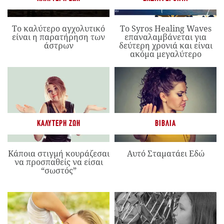
Το καλύτερο αγχολυτικό
Το Syros Healing Waves
είναι η παρατήρηση των
επαναλαμβάνεται για
άστρων
δεύτερη χρονιά και είναι
ακόμα μεγαλύτερο
ΚΑΛΎΤΕΡΗ ΖΩΉ
ΒΙΒΛΊΑ
Κάποια στιγμή κουράζεσαι
Αυτό Σταματάει Εδώ
να προσπαθείς να είσαι
“σωστός”