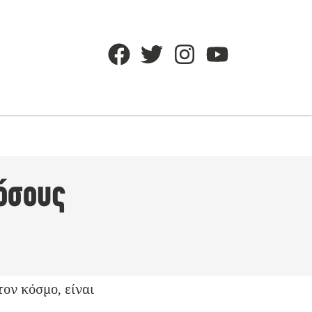
 όσους
ον κόσμο, είναι