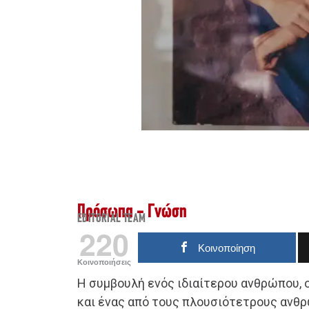
Πρόσωπα - Γνώση
EDITORIAL TEAM
220
Κοινοποίηση
Κοινοποιήσεις
Η συμβουλή ενός ιδιαίτερου ανθρώπου, ο
και ένας από τους πλουσιότετρους ανθρ