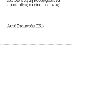
Κάποια στιγμή κουράζεσαι να
προσπαθείς να είσαι “σωστός”
Αυτό Σταματάει Εδώ