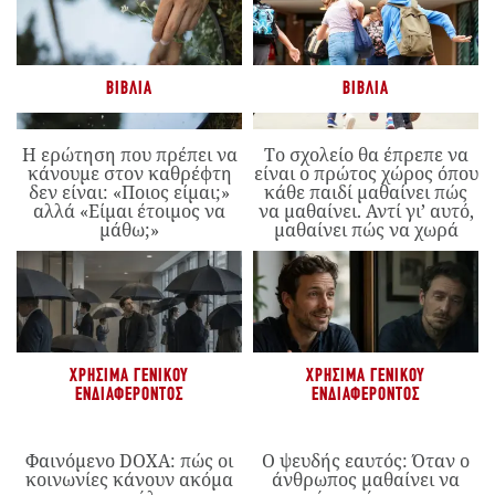
ΒΙΒΛΊΑ
ΒΙΒΛΊΑ
Η ερώτηση που πρέπει να
Το σχολείο θα έπρεπε να
κάνουμε στον καθρέφτη
είναι ο πρώτος χώρος όπου
δεν είναι: «Ποιος είμαι;»
κάθε παιδί μαθαίνει πώς
αλλά «Είμαι έτοιμος να
να μαθαίνει. Αντί γι’ αυτό,
μάθω;»
μαθαίνει πώς να χωρά
ΧΡΉΣΙΜΑ ΓΕΝΙΚΟΎ
ΧΡΉΣΙΜΑ ΓΕΝΙΚΟΎ
ΕΝΔΙΑΦΈΡΟΝΤΟΣ
ΕΝΔΙΑΦΈΡΟΝΤΟΣ
Φαινόμενο DOXA: πώς οι
Ο ψευδής εαυτός: Όταν ο
κοινωνίες κάνουν ακόμα
άνθρωπος μαθαίνει να