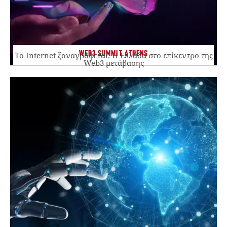
WEB3 SUMMIT ATHENS
Το Internet ξαναγράφεται. Η Ελλάδα στο επίκεντρο της
Web3 μετάβασης