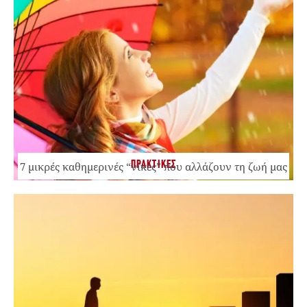
ΠΡΑΚΤΙΚΕΣ
7 μικρές καθημερινές “νίκες” που αλλάζουν τη ζωή μας