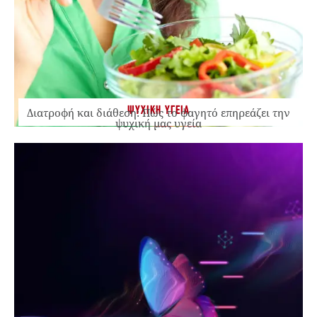
ΨΥΧΙΚΗ ΥΓΕΙΑ
Διατροφή και διάθεση: Πώς το φαγητό επηρεάζει την
ψυχική μας υγεία