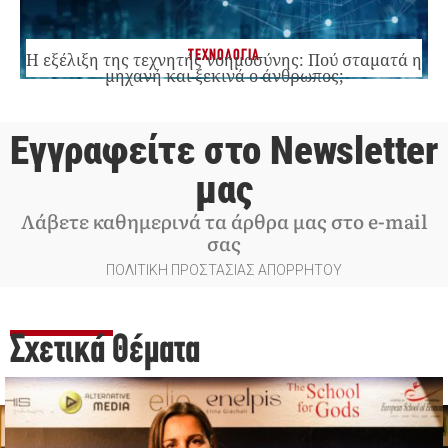
ΤΕΧΝΟΛΟΓΙΑ
Η εξέλιξη της τεχνητής νοημοσύνης: Πού σταματά η
μηχανή και ξεκινά ο άνθρωπος;
Εγγραφείτε στο Newsletter
μας
Λάβετε καθημερινά τα άρθρα μας στο e-mail
σας
ΠΟΛΙΤΙΚΗ ΠΡΟΣΤΑΣΙΑΣ ΑΠΟΡΡΗΤΟΥ
Σχετικά Θέματα