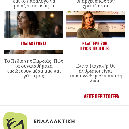
και το παράλογο να
υπάρχει όπως τον
μοιάζει αυτονόητο
χρειάζονται
ΕΝΔΙΑΦΈΡΟΝΤΑ
ΚΑΛΎΤΕΡΗ ΖΩΉ
,
ΠΡΟΣΩΠΙΚΌΤΗΤΕΣ
Το Πεδίο της Καρδιάς: Πώς
τα συναισθήματα
Ελίνα Γιαχαλή: Οι
ταξιδεύουν μέσα μας και
άνθρωποι είναι
γύρω μας
αποσυνδεδεμένοι από τη
λύση
ΔΕΊΤΕ ΠΕΡΙΣΣΌΤΕΡΑ