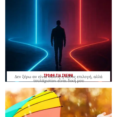
ΤΡΟΦΗ ΓΙΑ ΣΚΕΨΗ
Δεν ξέρω αν είναι σωστή ή λάθος επιλογή, αλλά
τουλάχιστον είναι δική μου