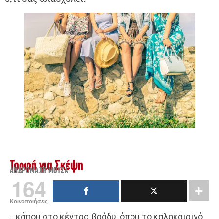
Τροφή για Σκέψη
ΑΝΔΡΟΜΆΧΗ ΜΟΎΣΑ
164
Κοινοποιήσεις
…κάπου στο κέντρο, βράδυ, όπου το καλοκαιρινό