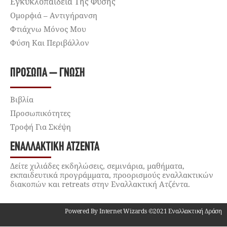
Εγκυκλοπαίδεια Της Φύσης
Ομορφιά – Αντιγήρανση
Φτιάχνω Μόνος Μου
Φύση Και Περιβάλλον
ΠΡΌΣΩΠΑ – ΓΝΏΣΗ
Βιβλία
Προσωπικότητες
Τροφή Για Σκέψη
ΕΝΑΛΛΑΚΤΙΚΉ ΑΤΖΈΝΤΑ
Δείτε χιλιάδες εκδηλώσεις, σεμινάρια, μαθήματα,
εκπαιδευτικά προγράμματα, προορισμούς εναλλακτικών
διακοπών και retreats στην Εναλλακτική Ατζέντα.
Powered By Internet Wizards ©2021 Εναλλακτική Δράση