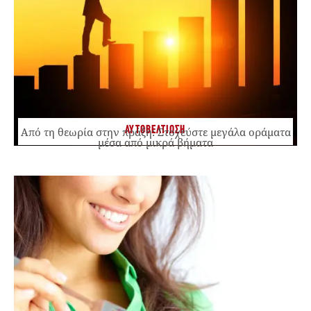
ΑΥΤΟΒΕΛΤΙΩΣΗ
Από τη θεωρία στην πράξη: Στοχεύστε μεγάλα οράματα
μέσα από μικρά βήματα