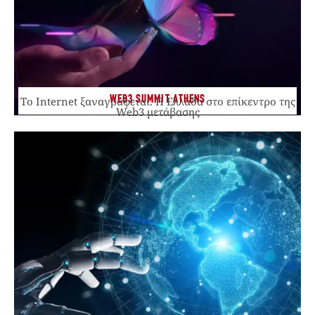
WEB3 SUMMIT ATHENS
Το Internet ξαναγράφεται. Η Ελλάδα στο επίκεντρο της
Web3 μετάβασης