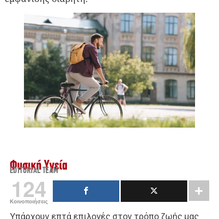
Φυσική Υγεία
EDITORIAL TEAM
124
Κοινοποιήσεις
Υπάρχουν επτά επιλογές στον τρόπο ζωής μας