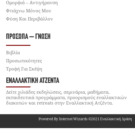
Ομορφιά – Αντιγήρανση
Φτιάχνω Μόνος Μου
Φύση Και Περιβάλλον
ΠΡΌΣΩΠΑ – ΓΝΏΣΗ
Βιβλία
Προσωπικότητες
Τροφή Για Σκέψη
ΕΝΑΛΛΑΚΤΙΚΉ ΑΤΖΈΝΤΑ
Δείτε χιλιάδες εκδηλώσεις, σεμινάρια, μαθήματα,
εκπαιδευτικά προγράμματα, προορισμούς εναλλακτικών
διακοπών και retreats στην Εναλλακτική Ατζέντα.
Powered By Internet Wizards ©2021 Εναλλακτική Δράση