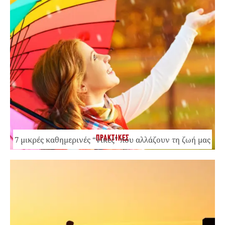
ΠΡΑΚΤΙΚΕΣ
7 μικρές καθημερινές “νίκες” που αλλάζουν τη ζωή μας