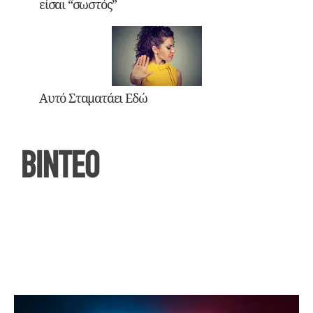
είσαι “σωστός”
Αυτό Σταματάει Εδώ
ΒΙΝΤΕΟ