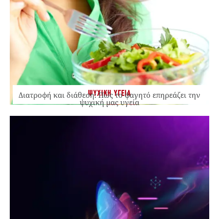
ΨΥΧΙΚΗ ΥΓΕΙΑ
Διατροφή και διάθεση: Πώς το φαγητό επηρεάζει την
ψυχική μας υγεία