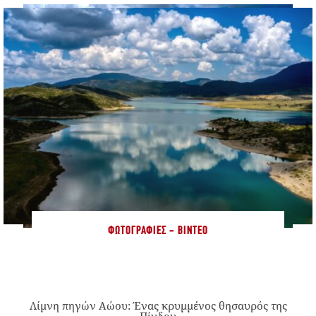
ΦΩΤΟΓΡΑΦΊΕΣ - ΒΊΝΤΕΟ
Λίμνη πηγών Αώου: Ένας κρυμμένος θησαυρός της
Πίνδου