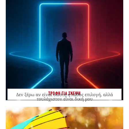
ΤΡΟΦΗ ΓΙΑ ΣΚΕΨΗ
Δεν ξέρω αν είναι σωστή ή λάθος επιλογή, αλλά
τουλάχιστον είναι δική μου