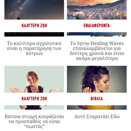
ΚΑΛΎΤΕΡΗ ΖΩΉ
ΕΝΔΙΑΦΈΡΟΝΤΑ
Το καλύτερο αγχολυτικό
Το Syros Healing Waves
είναι η παρατήρηση των
επαναλαμβάνεται για
άστρων
δεύτερη χρονιά και είναι
ακόμα μεγαλύτερο
ΚΑΛΎΤΕΡΗ ΖΩΉ
ΒΙΒΛΊΑ
Κάποια στιγμή κουράζεσαι
Αυτό Σταματάει Εδώ
να προσπαθείς να είσαι
“σωστός”