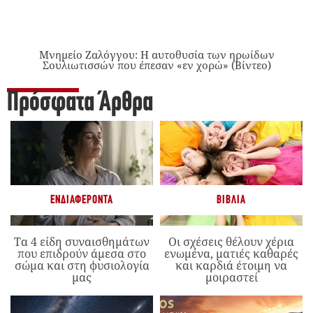
Μνημείο Ζαλόγγου: Η αυτοθυσία των ηρωίδων
Σουλιωτισσών που έπεσαν «εν χορώ» (Βίντεο)
Πρόσφατα Άρθρα
ΕΝΔΙΑΦΈΡΟΝΤΑ
ΒΙΒΛΊΑ
Τα 4 είδη συναισθημάτων
Οι σχέσεις θέλουν χέρια
που επιδρούν άμεσα στο
ενωμένα, ματιές καθαρές
σώμα και στη φυσιολογία
και καρδιά έτοιμη να
μας
μοιραστεί