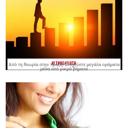
ΑΥΤΟΒΕΛΤΙΩΣΗ
Από τη θεωρία στην πράξη: Στοχεύστε μεγάλα οράματα
μέσα από μικρά βήματα