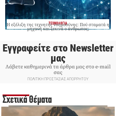
ΤΕΧΝΟΛΟΓΙΑ
Η εξέλιξη της τεχνητής νοημοσύνης: Πού σταματά η
μηχανή και ξεκινά ο άνθρωπος;
Εγγραφείτε στο Newsletter
μας
Λάβετε καθημερινά τα άρθρα μας στο e-mail
σας
ΠΟΛΙΤΙΚΗ ΠΡΟΣΤΑΣΙΑΣ ΑΠΟΡΡΗΤΟΥ
Σχετικά Θέματα