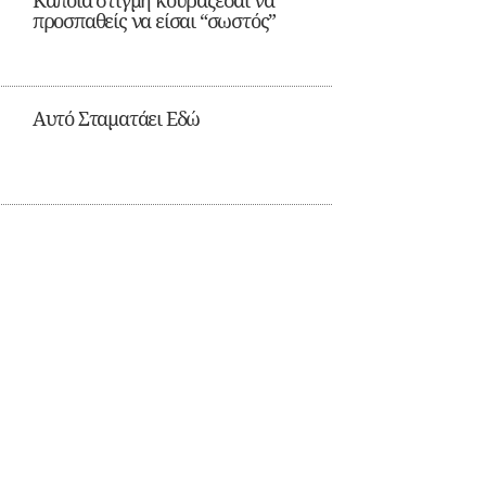
Κάποια στιγμή κουράζεσαι να
προσπαθείς να είσαι “σωστός”
Αυτό Σταματάει Εδώ