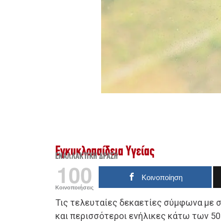
Εγκυκλοπαίδεια Υγείας
ΕΝΑΛΛΑΚΤΙΚΉ ΔΡΆΣΗ
100
Κοινοποίηση
Κοινοποιήσεις
Τις τελευταίες δεκαετίες σύμφωνα με σ
και περισσότεροι ενήλικες κάτω των 5