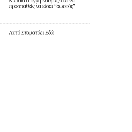
Κάποια στιγμή κουράζεσαι να
προσπαθείς να είσαι “σωστός”
Αυτό Σταματάει Εδώ