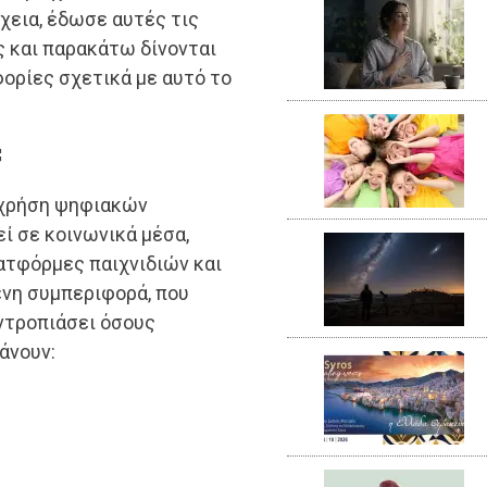
χεια, έδωσε αυτές τις
 και παρακάτω δίνονται
ορίες σχετικά με αυτό το
;
η χρήση ψηφιακών
ί σε κοινωνικά μέσα,
τφόρμες παιχνιδιών και
ενη συμπεριφορά, που
 ντροπιάσει όσους
άνουν: