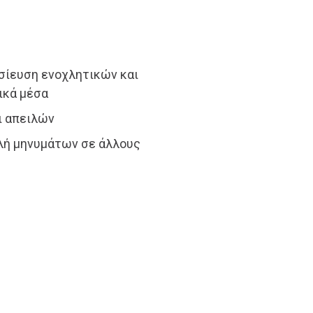
σίευση ενοχλητικών και
ικά μέσα
ι απειλών
λή μηνυμάτων σε άλλους