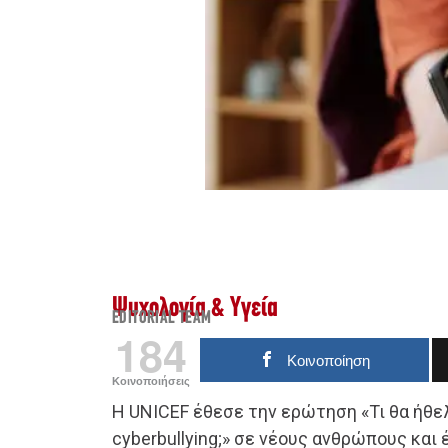
Ψυχολογία & Υγεία
EDITORIAL TEAM
184
Κοινοποίηση
Κοινοποιήσεις
Η UNICEF έθεσε την ερώτηση «Τι θα ήθελ
cyberbullying;» σε νέους ανθρώπους και 