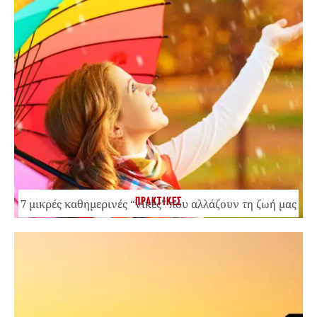
ΠΡΑΚΤΙΚΕΣ
7 μικρές καθημερινές “νίκες” που αλλάζουν τη ζωή μας