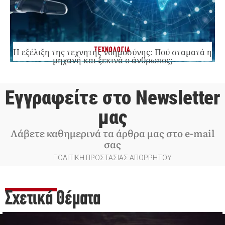
ΤΕΧΝΟΛΟΓΙΑ
Η εξέλιξη της τεχνητής νοημοσύνης: Πού σταματά η
μηχανή και ξεκινά ο άνθρωπος;
Εγγραφείτε στο Newsletter
μας
Λάβετε καθημερινά τα άρθρα μας στο e-mail
σας
ΠΟΛΙΤΙΚΗ ΠΡΟΣΤΑΣΙΑΣ ΑΠΟΡΡΗΤΟΥ
Σχετικά Θέματα