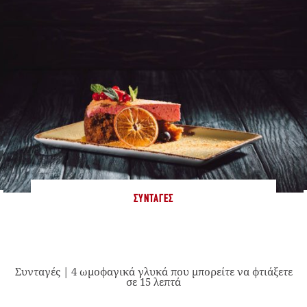
ΣΥΝΤΑΓΈΣ
Συνταγές | 4 ωμοφαγικά γλυκά που μπορείτε να φτιάξετε
σε 15 λεπτά