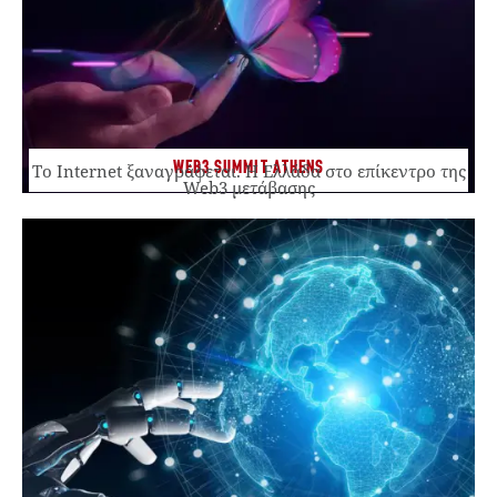
WEB3 SUMMIT ATHENS
Το Internet ξαναγράφεται. Η Ελλάδα στο επίκεντρο της
Web3 μετάβασης