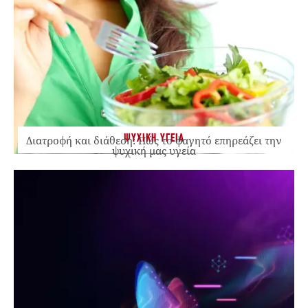
ΨΥΧΙΚΗ ΥΓΕΙΑ
Διατροφή και διάθεση: Πώς το φαγητό επηρεάζει την
ψυχική μας υγεία