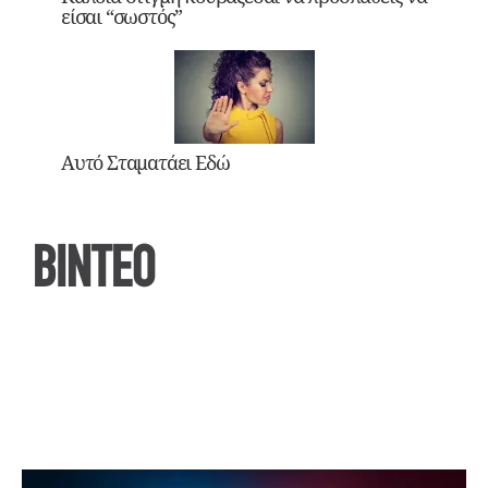
είσαι “σωστός”
Αυτό Σταματάει Εδώ
ΒΙΝΤΕΟ