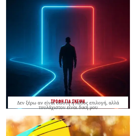
ΤΡΟΦΗ ΓΙΑ ΣΚΕΨΗ
Δεν ξέρω αν είναι σωστή ή λάθος επιλογή, αλλά
τουλάχιστον είναι δική μου