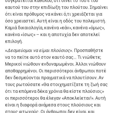
συγκρατείται καθόλου, ότι δίνει το 100% του
εαυτού του στην επιδίωξη του πλούτου. Σημαίνει
ότι είναι πρόθυμος να κάνει ό,τι χρειάζεται για
όσο χρειαστεί. Αυτή είναι η οδός του πολεμιστή.
Καμιά δικαιολογία, κανένα «εάν», κανένα «όμως»,
κανένα «ίσως» – και η αποτυχία δεν αποτελεί
επιλογή.
«
Δεσμεύομαι να είμαι πλούσιος
». Προσπαθήστε
να το πείτε αυτό στον εαυτό σας… Τι νιώθετε;
Μερικοί νιώθουν ενδυναμωμένοι. Άλλοι νιώθουν
αποθαρρημένοι. Οι περισσότεροι άνθρωποι ποτέ
δεν δεσμεύονται πραγματικά να πλουτίσουν. Αν
τους ρωτούσατε «Θα στοιχηματίζατε τη ζωή σας
ότι τα επόμενα δέκα χρόνια θα είστε πλούσιοι;»
οι περισσότεροι θα έλεγαν «Αποκλείεται!». Αυτή
είναι η διαφορά ανάμεσα στους πλούσιους και
στους φτωχούς. Οι άνθρωποι δεν είναι, και