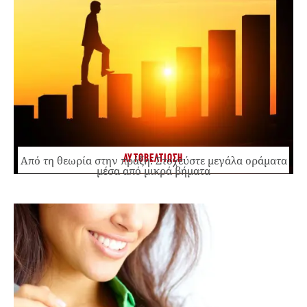
ΑΥΤΟΒΕΛΤΙΩΣΗ
Από τη θεωρία στην πράξη: Στοχεύστε μεγάλα οράματα
μέσα από μικρά βήματα