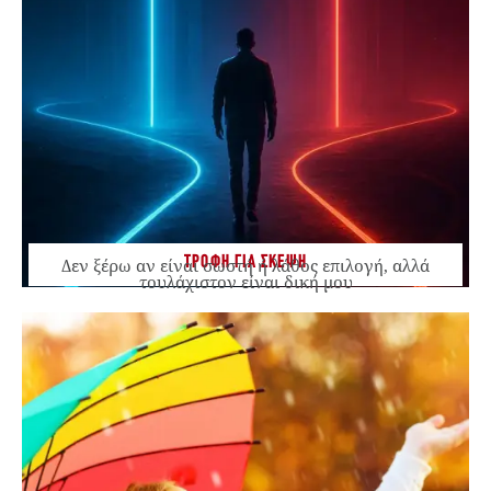
ΤΡΟΦΗ ΓΙΑ ΣΚΕΨΗ
Δεν ξέρω αν είναι σωστή ή λάθος επιλογή, αλλά
τουλάχιστον είναι δική μου