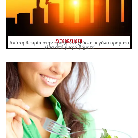
ΑΥΤΟΒΕΛΤΙΩΣΗ
Από τη θεωρία στην πράξη: Στοχεύστε μεγάλα οράματα
μέσα από μικρά βήματα