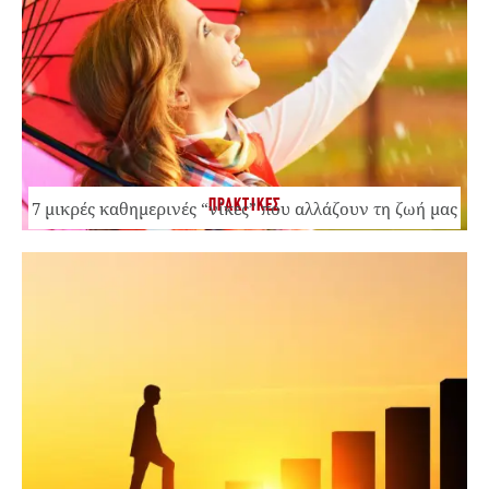
ΠΡΑΚΤΙΚΕΣ
7 μικρές καθημερινές “νίκες” που αλλάζουν τη ζωή μας