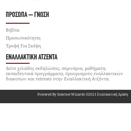
ΠΡΌΣΩΠΑ – ΓΝΏΣΗ
Βιβλία
Προσωπικότητες
Τροφή Για Σκέψη
ΕΝΑΛΛΑΚΤΙΚΉ ΑΤΖΈΝΤΑ
Δείτε χιλιάδες εκδηλώσεις, σεμινάρια, μαθήματα,
εκπαιδευτικά προγράμματα, προορισμούς εναλλακτικών
διακοπών και retreats στην Εναλλακτική Ατζέντα.
Powered By Internet Wizards ©2021 Εναλλακτική Δράση