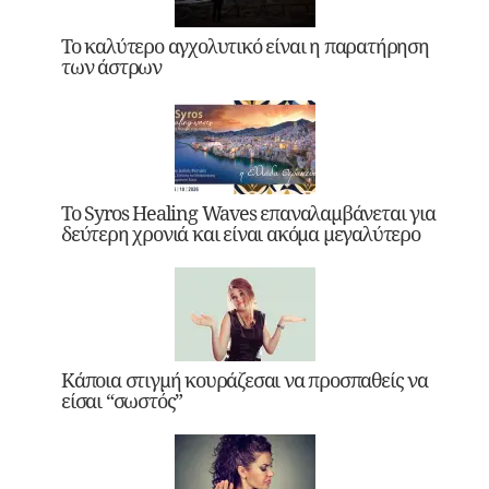
Το καλύτερο αγχολυτικό είναι η παρατήρηση
των άστρων
Το Syros Healing Waves επαναλαμβάνεται για
δεύτερη χρονιά και είναι ακόμα μεγαλύτερο
Κάποια στιγμή κουράζεσαι να προσπαθείς να
είσαι “σωστός”