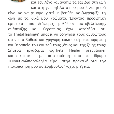
και τον λόγο και αγαπώ τα ταξίδια στη ζωή
και στη γνώση! Αυτό που μου δίνει φτερά
είναι να ονειρεύομαι γιατί με βοηθάει να ζωγραφίζω τη
ζωή με τα δικά μου χρώματα. Έχοντας προσωπική
εμπειρία από διάφορες μεθόδους αυτοβελτίωσης,
ανάπτυξης και θεραπείας έχω καταλήξει ότι
το ThetaHealing® μπορεί να οδηγήσει τους ανθρώπους
στην πιο βαθειά και γρήγορη εσωτερική μεταμόρφωση
και θεραπεία του εαυτού τους ,όπως και της ζωής τους!
Σήμερα εργάζομαι ωςΤheta Healer practitioner
καιinstructor με πιστοποίηση από το Ίδρυμα
THInK®ενώπαράλληλα είμαι στην πρακτική για την
πιστοποίηση μου ως Σύμβουλος Ψυχικής Υγείας.