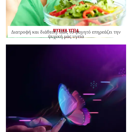
ΨΥΧΙΚΗ ΥΓΕΙΑ
Διατροφή και διάθεση: Πώς το φαγητό επηρεάζει την
ψυχική μας υγεία