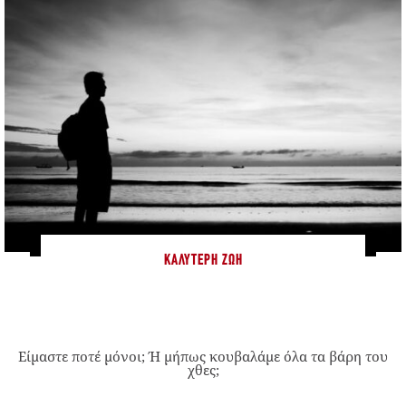
ΚΑΛΎΤΕΡΗ ΖΩΉ
Είμαστε ποτέ μόνοι; Ή μήπως κουβαλάμε όλα τα βάρη του
χθες;