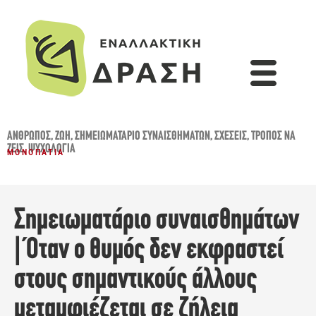
ΆΝΘΡΩΠΟΣ
,
ΖΩΉ
,
ΣΗΜΕΙΩΜΑΤΆΡΙΟ ΣΥΝΑΙΣΘΗΜΆΤΩΝ
,
ΣΧΈΣΕΙΣ
,
ΤΡΌΠΟΣ ΝΑ
ΖΕΙΣ
,
ΨΥΧΟΛΟΓΊΑ
ΜΟΝΟΠΆΤΙΑ
Σημειωματάριο συναισθημάτων
| Όταν ο θυμός δεν εκφραστεί
στους σημαντικούς άλλους
μεταμφιέζεται σε ζήλεια