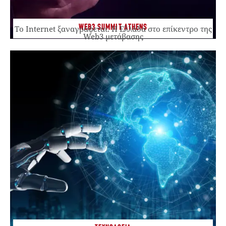
WEB3 SUMMIT ATHENS
Το Internet ξαναγράφεται. Η Ελλάδα στο επίκεντρο της
Web3 μετάβασης