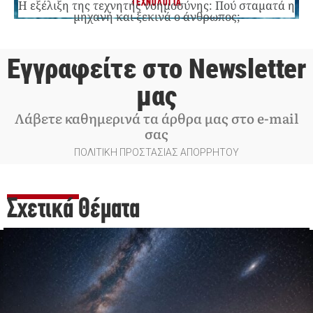
ΤΕΧΝΟΛΟΓΙΑ
Η εξέλιξη της τεχνητής νοημοσύνης: Πού σταματά η
μηχανή και ξεκινά ο άνθρωπος;
Εγγραφείτε στο Newsletter
μας
Λάβετε καθημερινά τα άρθρα μας στο e-mail
σας
ΠΟΛΙΤΙΚΗ ΠΡΟΣΤΑΣΙΑΣ ΑΠΟΡΡΗΤΟΥ
Σχετικά Θέματα