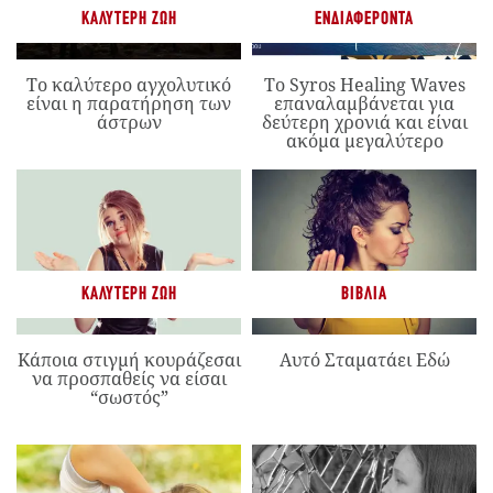
ΚΑΛΎΤΕΡΗ ΖΩΉ
ΕΝΔΙΑΦΈΡΟΝΤΑ
Το καλύτερο αγχολυτικό
Το Syros Healing Waves
είναι η παρατήρηση των
επαναλαμβάνεται για
άστρων
δεύτερη χρονιά και είναι
ακόμα μεγαλύτερο
ΚΑΛΎΤΕΡΗ ΖΩΉ
ΒΙΒΛΊΑ
Κάποια στιγμή κουράζεσαι
Αυτό Σταματάει Εδώ
να προσπαθείς να είσαι
“σωστός”