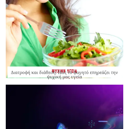
ΨΥΧΙΚΗ ΥΓΕΙΑ
Διατροφή και διάθεση: Πώς το φαγητό επηρεάζει την
ψυχική μας υγεία