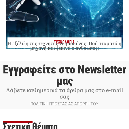
ΤΕΧΝΟΛΟΓΙΑ
Η εξέλιξη της τεχνητής νοημοσύνης: Πού σταματά η
μηχανή και ξεκινά ο άνθρωπος;
Εγγραφείτε στο Newsletter
μας
Λάβετε καθημερινά τα άρθρα μας στο e-mail
σας
ΠΟΛΙΤΙΚΗ ΠΡΟΣΤΑΣΙΑΣ ΑΠΟΡΡΗΤΟΥ
Σχετικά Θέματα