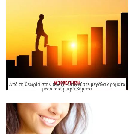
ΑΥΤΟΒΕΛΤΙΩΣΗ
Από τη θεωρία στην πράξη: Στοχεύστε μεγάλα οράματα
μέσα από μικρά βήματα