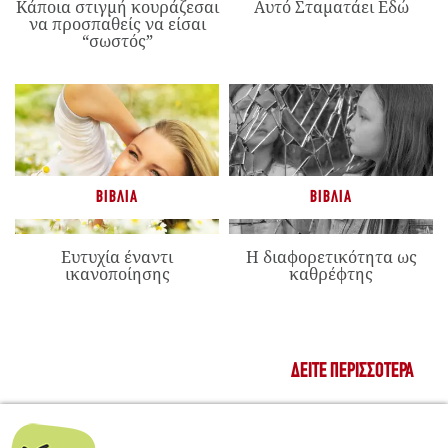
Κάποια στιγμή κουράζεσαι
Αυτό Σταματάει Εδώ
να προσπαθείς να είσαι
“σωστός”
ΒΙΒΛΊΑ
ΒΙΒΛΊΑ
Ευτυχία έναντι
Η διαφορετικότητα ως
ικανοποίησης
καθρέφτης
ΔΕΊΤΕ ΠΕΡΙΣΣΌΤΕΡΑ