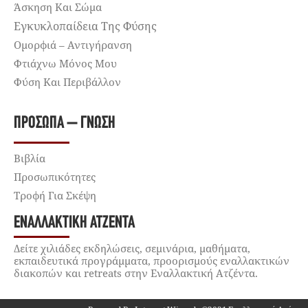
Άσκηση Και Σώμα
Εγκυκλοπαίδεια Της Φύσης
Ομορφιά – Αντιγήρανση
Φτιάχνω Μόνος Μου
Φύση Και Περιβάλλον
ΠΡΌΣΩΠΑ – ΓΝΏΣΗ
Βιβλία
Προσωπικότητες
Τροφή Για Σκέψη
ΕΝΑΛΛΑΚΤΙΚΉ ΑΤΖΈΝΤΑ
Δείτε χιλιάδες εκδηλώσεις, σεμινάρια, μαθήματα,
εκπαιδευτικά προγράμματα, προορισμούς εναλλακτικών
διακοπών και retreats στην Εναλλακτική Ατζέντα.