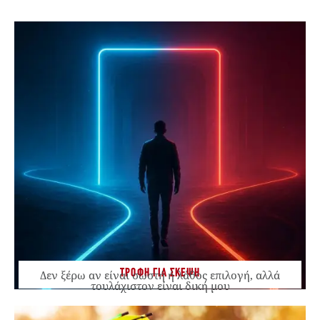
ΤΡΟΦΗ ΓΙΑ ΣΚΕΨΗ
Δεν ξέρω αν είναι σωστή ή λάθος επιλογή, αλλά
τουλάχιστον είναι δική μου