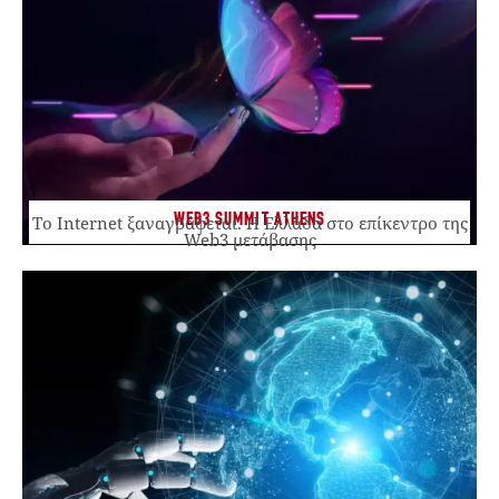
WEB3 SUMMIT ATHENS
Το Internet ξαναγράφεται. Η Ελλάδα στο επίκεντρο της
Web3 μετάβασης