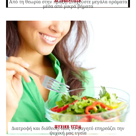
ΑΥΤΟΒΕΛΤΙΩΣΗ
Από τη θεωρία στην πράξη: Στοχεύστε μεγάλα οράματα
μέσα από μικρά βήματα
ΨΥΧΙΚΗ ΥΓΕΙΑ
Διατροφή και διάθεση: Πώς το φαγητό επηρεάζει την
ψυχική μας υγεία