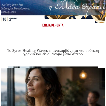
ΕΝΔΙΑΦΈΡΟΝΤΑ
Το Syros Healing Waves επαναλαμβάνεται για δεύτερη
χρονιά και είναι ακόμα μεγαλύτερο