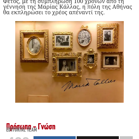
Φέτος, με τη συμπλήρωση 100 χρόνων από τη
γέννηση της Μαρίας Κάλλας, η πόλη της Αθήνας
θα εκπληρώσει το χρέος απέναντί της.
Πρόσωπα - Γνώση
EDITORIAL TEAM