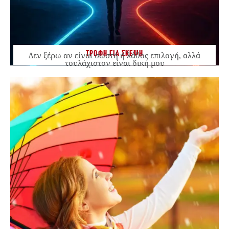
ΤΡΟΦΗ ΓΙΑ ΣΚΕΨΗ
Δεν ξέρω αν είναι σωστή ή λάθος επιλογή, αλλά
τουλάχιστον είναι δική μου