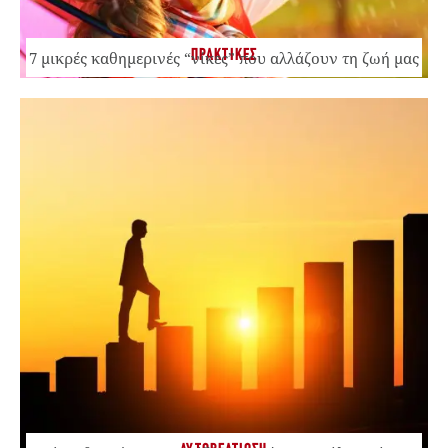
ΠΡΑΚΤΙΚΕΣ
7 μικρές καθημερινές “νίκες” που αλλάζουν τη ζωή μας