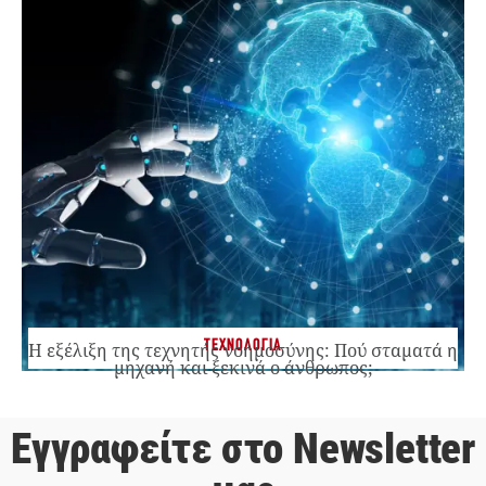
ΤΕΧΝΟΛΟΓΙΑ
Η εξέλιξη της τεχνητής νοημοσύνης: Πού σταματά η
μηχανή και ξεκινά ο άνθρωπος;
Εγγραφείτε στο Newsletter