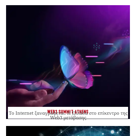
WEB3 SUMMIT ATHENS
Το Internet ξαναγράφεται. Η Ελλάδα στο επίκεντρο της
Web3 μετάβασης