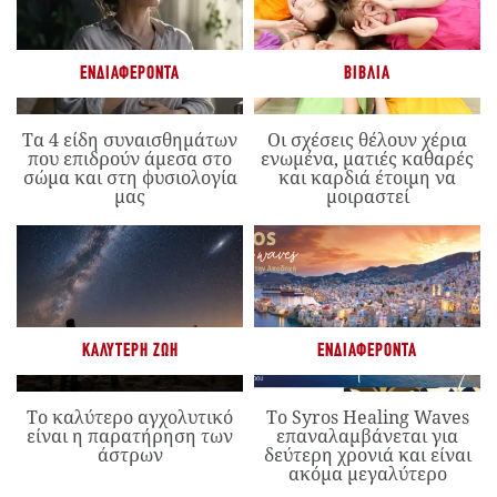
ΕΝΔΙΑΦΈΡΟΝΤΑ
ΒΙΒΛΊΑ
Τα 4 είδη συναισθημάτων
Οι σχέσεις θέλουν χέρια
που επιδρούν άμεσα στο
ενωμένα, ματιές καθαρές
σώμα και στη φυσιολογία
και καρδιά έτοιμη να
μας
μοιραστεί
ΚΑΛΎΤΕΡΗ ΖΩΉ
ΕΝΔΙΑΦΈΡΟΝΤΑ
Το καλύτερο αγχολυτικό
Το Syros Healing Waves
είναι η παρατήρηση των
επαναλαμβάνεται για
άστρων
δεύτερη χρονιά και είναι
ακόμα μεγαλύτερο