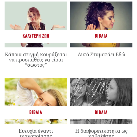
ΚΑΛΎΤΕΡΗ ΖΩΉ
ΒΙΒΛΊΑ
Κάποια στιγμή κουράζεσαι
Αυτό Σταματάει Εδώ
να προσπαθείς να είσαι
“σωστός”
ΒΙΒΛΊΑ
ΒΙΒΛΊΑ
Ευτυχία έναντι
Η διαφορετικότητα ως
ικανοποίησης
καθρέφτης