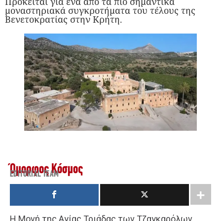
Πρόκειται για ένα από τα πιο σημαντικά
μοναστηριακά συγκροτήματα του τέλους της
Βενετοκρατίας στην Κρήτη.
Όμορφος Κόσμος
EDITORIAL TEAM
Η Μονή της Αγίας Τριάδας των Τζαγκαρόλων