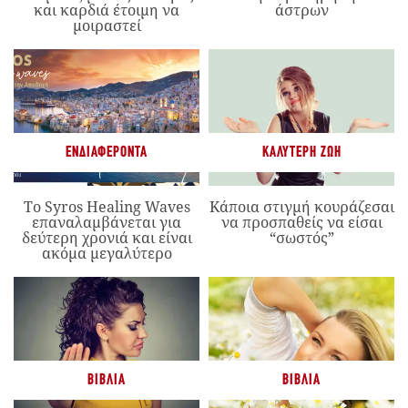
και καρδιά έτοιμη να
άστρων
μοιραστεί
ΕΝΔΙΑΦΈΡΟΝΤΑ
ΚΑΛΎΤΕΡΗ ΖΩΉ
Το Syros Healing Waves
Κάποια στιγμή κουράζεσαι
επαναλαμβάνεται για
να προσπαθείς να είσαι
δεύτερη χρονιά και είναι
“σωστός”
ακόμα μεγαλύτερο
ΒΙΒΛΊΑ
ΒΙΒΛΊΑ