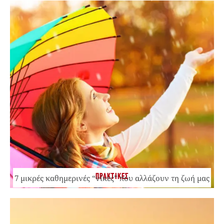
ΠΡΑΚΤΙΚΕΣ
7 μικρές καθημερινές “νίκες” που αλλάζουν τη ζωή μας