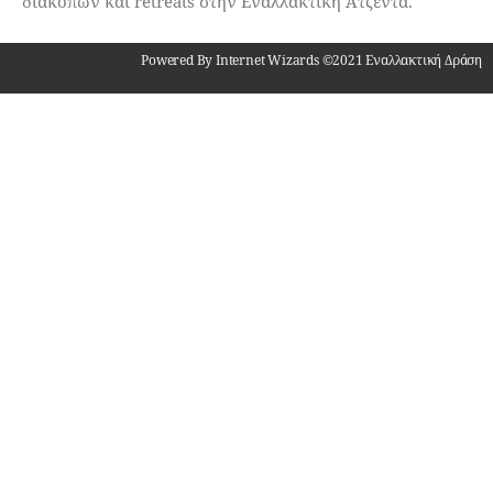
διακοπών και retreats στην Εναλλακτική Ατζέντα.
Powered By Internet Wizards ©2021 Εναλλακτική Δράση