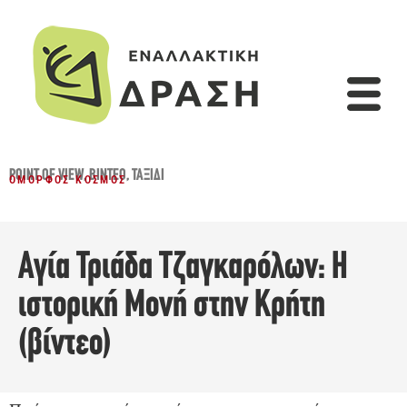
POINT OF VIEW
,
ΒΊΝΤΕΟ
,
ΤΑΞΊΔΙ
ΌΜΟΡΦΟΣ ΚΌΣΜΟΣ
Αγία Τριάδα Τζαγκαρόλων: Η
ιστορική Μονή στην Κρήτη
(βίντεο)