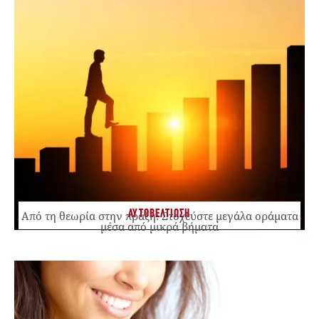
ΑΥΤΟΒΕΛΤΙΩΣΗ
Από τη θεωρία στην πράξη: Στοχεύστε μεγάλα οράματα
μέσα από μικρά βήματα