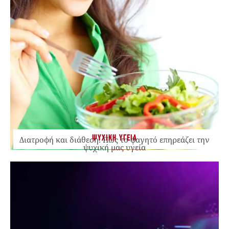
ΨΥΧΙΚΗ ΥΓΕΙΑ
Διατροφή και διάθεση: Πώς το φαγητό επηρεάζει την
ψυχική μας υγεία