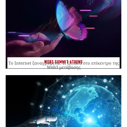
WEB3 SUMMIT ATHENS
Το Internet ξαναγράφεται. Η Ελλάδα στο επίκεντρο της
Web3 μετάβασης