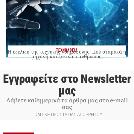
ΤΕΧΝΟΛΟΓΙΑ
Η εξέλιξη της τεχνητής νοημοσύνης: Πού σταματά η
μηχανή και ξεκινά ο άνθρωπος;
Εγγραφείτε στο Newsletter
μας
Λάβετε καθημερινά τα άρθρα μας στο e-mail
σας
ΠΟΛΙΤΙΚΗ ΠΡΟΣΤΑΣΙΑΣ ΑΠΟΡΡΗΤΟΥ