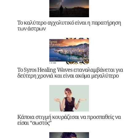
Το καλύτερο αγχολυτικό είναι η παρατήρηση
των άστρων
Το Syros Healing Waves επαναλαμβάνεται για
δεύτερη χρονιά και είναι ακόμα μεγαλύτερο
Κάποια στιγμή κουράζεσαι να προσπαθείς να
είσαι “σωστός”