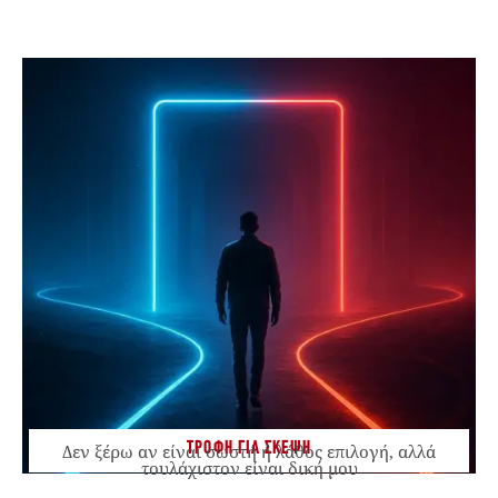
ΤΡΟΦΗ ΓΙΑ ΣΚΕΨΗ
Δεν ξέρω αν είναι σωστή ή λάθος επιλογή, αλλά
τουλάχιστον είναι δική μου