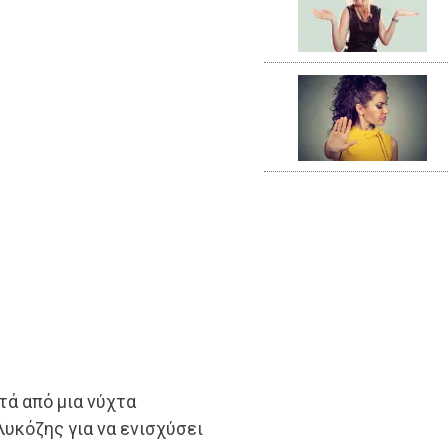
τά από μια νύχτα
υκόζης για να ενισχύσει