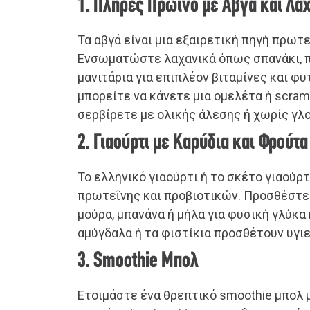
1. Πλήρες Πρωινό με Αβγά και Λα
Τα αβγά είναι μια εξαιρετική πηγή πρωτε
Ενσωματώστε λαχανικά όπως σπανάκι, π
μανιτάρια για επιπλέον βιταμίνες και φυ
μπορείτε να κάνετε μια ομελέτα ή scramb
σερβίρετε με ολικής άλεσης ή χωρίς γλ
2. Γιαούρτι με Καρύδια και Φρούτα
Το ελληνικό γιαούρτι ή το σκέτο γιαούρτ
πρωτεΐνης και προβιοτικών. Προσθέστ
μούρα, μπανάνα ή μήλα για φυσική γλύκα κ
αμύγδαλα ή τα φιστίκια προσθέτουν υγιε
3. Smoothie Μπολ
Ετοιμάστε ένα θρεπτικό smoothie μπολ 