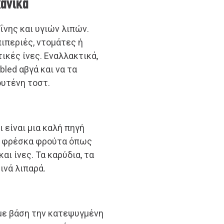
χανικά
ΐνης και υγιών λιπών.
ιπεριές, ντομάτες ή
τικές ίνες. Εναλλακτικά,
led αβγά και να τα
ουτένη τοστ.
ι είναι μια καλή πηγή
ε φρέσκα φρούτα όπως
αι ίνες. Τα καρύδια, τα
ινά λιπαρά.
με βάση την κατεψυγμένη