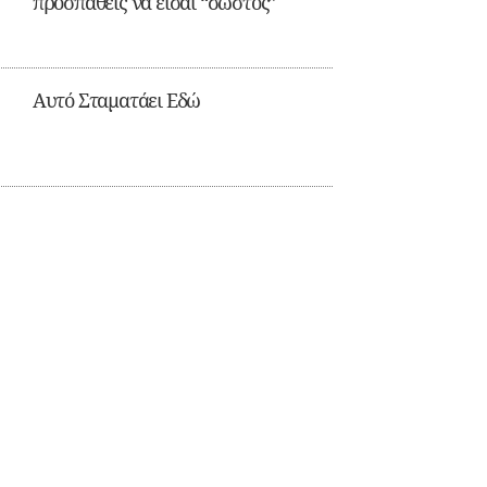
προσπαθείς να είσαι “σωστός”
Αυτό Σταματάει Εδώ