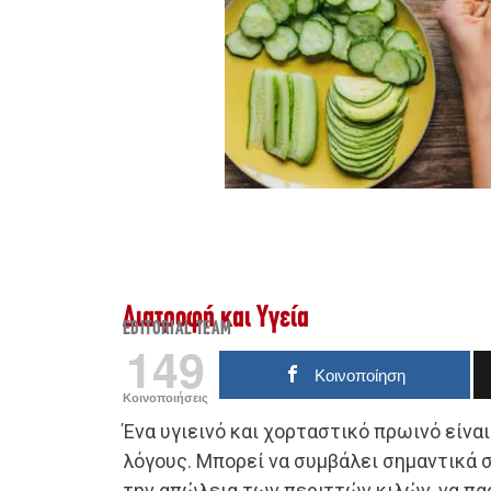
Διατροφή και Υγεία
EDITORIAL TEAM
149
Κοινοποίηση
Κοινοποιήσεις
Ένα υγιεινό και χορταστικό πρωινό είνα
λόγους. Μπορεί να συμβάλει σημαντικά σ
την απώλεια των περιττών κιλών, να πα