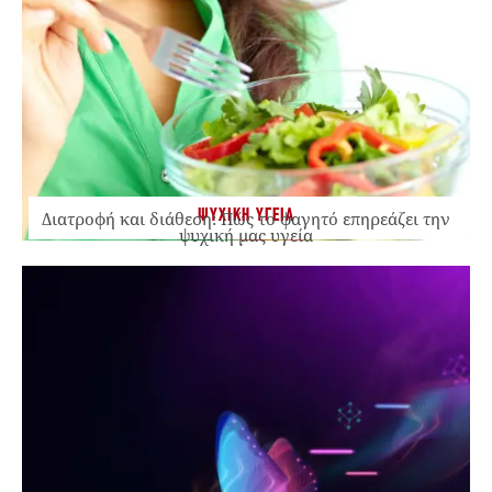
ΨΥΧΙΚΗ ΥΓΕΙΑ
Διατροφή και διάθεση: Πώς το φαγητό επηρεάζει την
ψυχική μας υγεία