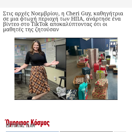
Στις αρχές Νοεμβρίου, η Cheri Guy, καθηγήτρια
σε μια φτωχή περιοχή των ΗΠΑ, ανάρτησε ένα
βίντεο στο TikTok αποκαλύπτοντας ότι οι
μαθητές της ζητούσαν
Όμορφος Κόσμος
EDITORIAL TEAM