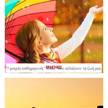
ΠΡΑΚΤΙΚΕΣ
7 μικρές καθημερινές “νίκες” που αλλάζουν τη ζωή μας