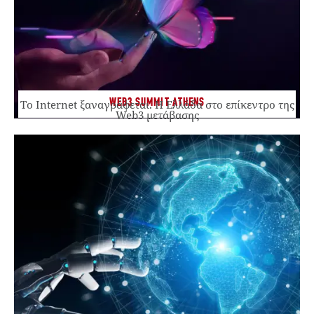
WEB3 SUMMIT ATHENS
Το Internet ξαναγράφεται. Η Ελλάδα στο επίκεντρο της
Web3 μετάβασης