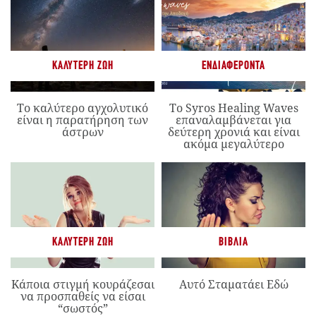
ΚΑΛΎΤΕΡΗ ΖΩΉ
ΕΝΔΙΑΦΈΡΟΝΤΑ
Το καλύτερο αγχολυτικό
Το Syros Healing Waves
είναι η παρατήρηση των
επαναλαμβάνεται για
άστρων
δεύτερη χρονιά και είναι
ακόμα μεγαλύτερο
ΚΑΛΎΤΕΡΗ ΖΩΉ
ΒΙΒΛΊΑ
Κάποια στιγμή κουράζεσαι
Αυτό Σταματάει Εδώ
να προσπαθείς να είσαι
“σωστός”