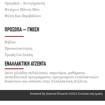
Ομορφιά – Αντιγήρανση
Φτιάχνω Μόνος Μου
Φύση Και Περιβάλλον
ΠΡΌΣΩΠΑ – ΓΝΏΣΗ
Βιβλία
Προσωπικότητες
Τροφή Για Σκέψη
ΕΝΑΛΛΑΚΤΙΚΉ ΑΤΖΈΝΤΑ
Δείτε χιλιάδες εκδηλώσεις, σεμινάρια, μαθήματα,
εκπαιδευτικά προγράμματα, προορισμούς εναλλακτικών
διακοπών και retreats στην Εναλλακτική Ατζέντα.
Powered By Internet Wizards ©2021 Εναλλακτική Δράση