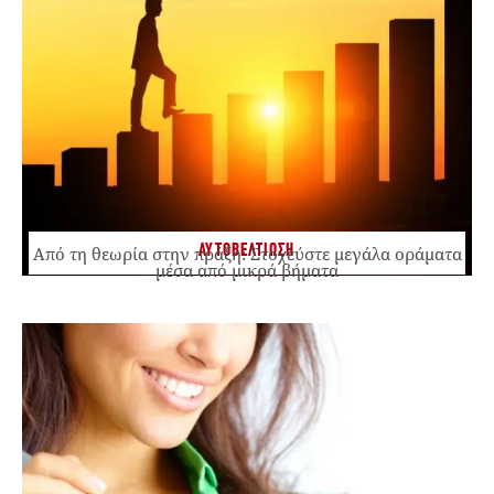
ΑΥΤΟΒΕΛΤΙΩΣΗ
Από τη θεωρία στην πράξη: Στοχεύστε μεγάλα οράματα
μέσα από μικρά βήματα