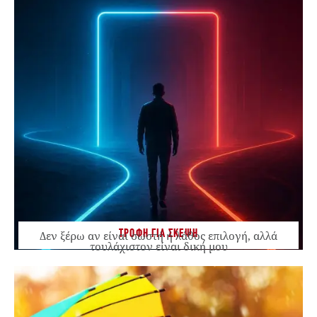
ΤΡΟΦΗ ΓΙΑ ΣΚΕΨΗ
Δεν ξέρω αν είναι σωστή ή λάθος επιλογή, αλλά
τουλάχιστον είναι δική μου