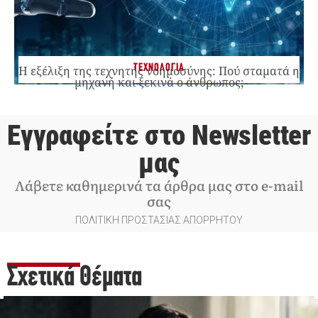
ΤΕΧΝΟΛΟΓΙΑ
Η εξέλιξη της τεχνητής νοημοσύνης: Πού σταματά η
μηχανή και ξεκινά ο άνθρωπος;
Εγγραφείτε στο Newsletter
μας
Λάβετε καθημερινά τα άρθρα μας στο e-mail
σας
ΠΟΛΙΤΙΚΗ ΠΡΟΣΤΑΣΙΑΣ ΑΠΟΡΡΗΤΟΥ
Σχετικά Θέματα