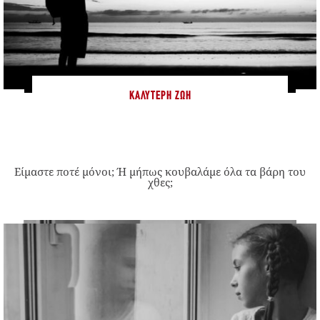
ΚΑΛΎΤΕΡΗ ΖΩΉ
Είμαστε ποτέ μόνοι; Ή μήπως κουβαλάμε όλα τα βάρη του
χθες;