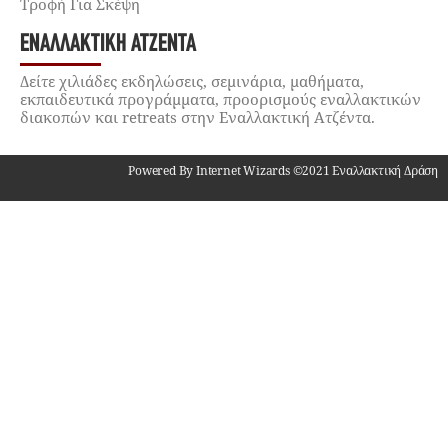
Τροφή Για Σκέψη
ΕΝΑΛΛΑΚΤΙΚΉ ΑΤΖΈΝΤΑ
Δείτε χιλιάδες εκδηλώσεις, σεμινάρια, μαθήματα,
εκπαιδευτικά προγράμματα, προορισμούς εναλλακτικών
διακοπών και retreats στην Εναλλακτική Ατζέντα.
Powered By Internet Wizards ©2021 Εναλλακτική Δράση