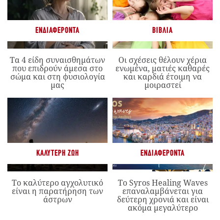
ΕΝΔΙΑΦΈΡΟΝΤΑ
ΒΙΒΛΊΑ
Τα 4 είδη συναισθημάτων
Οι σχέσεις θέλουν χέρια
που επιδρούν άμεσα στο
ενωμένα, ματιές καθαρές
σώμα και στη φυσιολογία
και καρδιά έτοιμη να
μας
μοιραστεί
ΚΑΛΎΤΕΡΗ ΖΩΉ
ΕΝΔΙΑΦΈΡΟΝΤΑ
Το καλύτερο αγχολυτικό
Το Syros Healing Waves
είναι η παρατήρηση των
επαναλαμβάνεται για
άστρων
δεύτερη χρονιά και είναι
ακόμα μεγαλύτερο