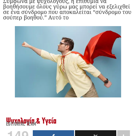
Σύμφωνα με ψυχολόγους, η επιθυμία να
βοηθήσουμε όλους γύρω μας μπορεί να εξελιχθεί
σε ένα σύνδρομο που αποκαλείται “σύνδρομο του
σούπερ βοηθού.” Αυτό το
Ψυχολογία & Υγεία
EDITORIAL TEAM
149