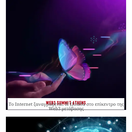
WEB3 SUMMIT ATHENS
Το Internet ξαναγράφεται. Η Ελλάδα στο επίκεντρο της
Web3 μετάβασης