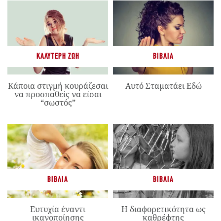
ΚΑΛΎΤΕΡΗ ΖΩΉ
ΒΙΒΛΊΑ
Κάποια στιγμή κουράζεσαι
Αυτό Σταματάει Εδώ
να προσπαθείς να είσαι
“σωστός”
ΒΙΒΛΊΑ
ΒΙΒΛΊΑ
Ευτυχία έναντι
Η διαφορετικότητα ως
ικανοποίησης
καθρέφτης