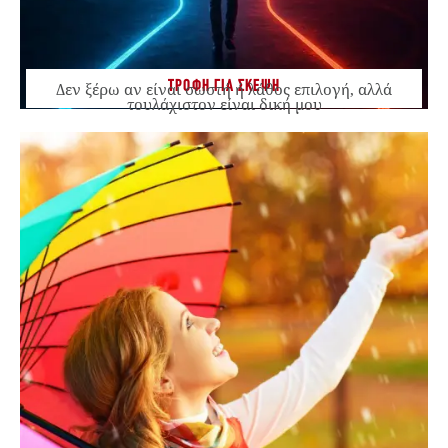
ΤΡΟΦΗ ΓΙΑ ΣΚΕΨΗ
Δεν ξέρω αν είναι σωστή ή λάθος επιλογή, αλλά
τουλάχιστον είναι δική μου