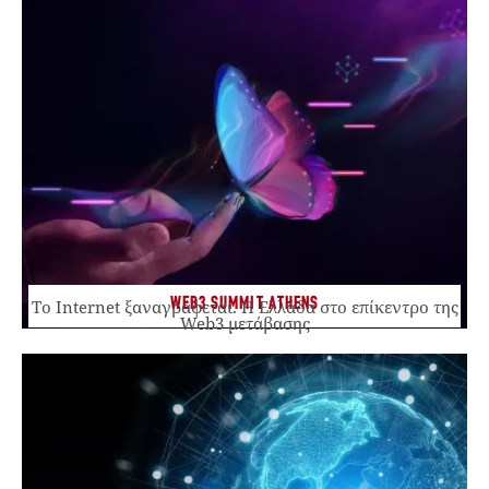
WEB3 SUMMIT ATHENS
Το Internet ξαναγράφεται. Η Ελλάδα στο επίκεντρο της
Web3 μετάβασης