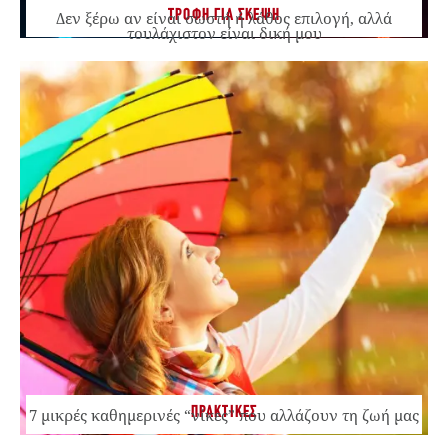
ΤΡΟΦΗ ΓΙΑ ΣΚΕΨΗ
Δεν ξέρω αν είναι σωστή ή λάθος επιλογή, αλλά
τουλάχιστον είναι δική μου
ΠΡΑΚΤΙΚΕΣ
7 μικρές καθημερινές “νίκες” που αλλάζουν τη ζωή μας