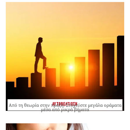
ΑΥΤΟΒΕΛΤΙΩΣΗ
Από τη θεωρία στην πράξη: Στοχεύστε μεγάλα οράματα
μέσα από μικρά βήματα