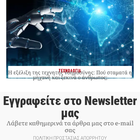
ΤΕΧΝΟΛΟΓΙΑ
Η εξέλιξη της τεχνητής νοημοσύνης: Πού σταματά η
μηχανή και ξεκινά ο άνθρωπος;
Εγγραφείτε στο Newsletter
μας
Λάβετε καθημερινά τα άρθρα μας στο e-mail
σας
ΠΟΛΙΤΙΚΗ ΠΡΟΣΤΑΣΙΑΣ ΑΠΟΡΡΗΤΟΥ