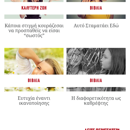
ΚΑΛΎΤΕΡΗ ΖΩΉ
ΒΙΒΛΊΑ
Κάποια στιγμή κουράζεσαι
Αυτό Σταματάει Εδώ
να προσπαθείς να είσαι
“σωστός”
ΒΙΒΛΊΑ
ΒΙΒΛΊΑ
Ευτυχία έναντι
Η διαφορετικότητα ως
ικανοποίησης
καθρέφτης