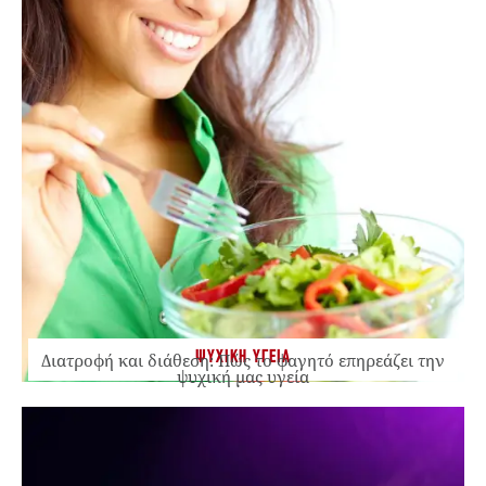
ΨΥΧΙΚΗ ΥΓΕΙΑ
Διατροφή και διάθεση: Πώς το φαγητό επηρεάζει την
ψυχική μας υγεία