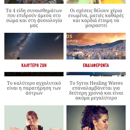
Τα 4 είδη συναισθημάτων
Οι σχέσεις θέλουν χέρια
που επιδρούν άμεσα στο
ενωμένα, ματιές καθαρές
σώμα και στη φυσιολογία
και καρδιά έτοιμη να
μας
μοιραστεί
ΚΑΛΎΤΕΡΗ ΖΩΉ
ΕΝΔΙΑΦΈΡΟΝΤΑ
Το καλύτερο αγχολυτικό
Το Syros Healing Waves
είναι η παρατήρηση των
επαναλαμβάνεται για
άστρων
δεύτερη χρονιά και είναι
ακόμα μεγαλύτερο