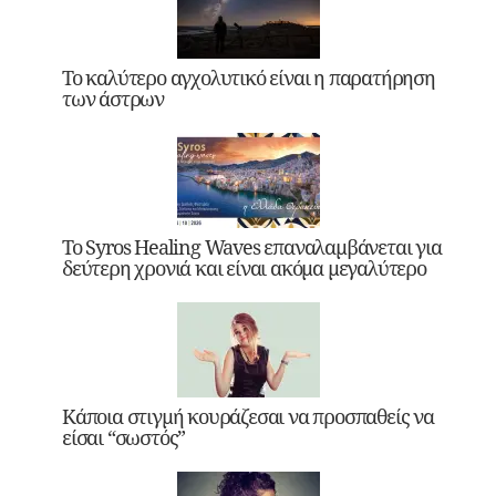
Το καλύτερο αγχολυτικό είναι η παρατήρηση
των άστρων
Το Syros Healing Waves επαναλαμβάνεται για
δεύτερη χρονιά και είναι ακόμα μεγαλύτερο
Κάποια στιγμή κουράζεσαι να προσπαθείς να
είσαι “σωστός”