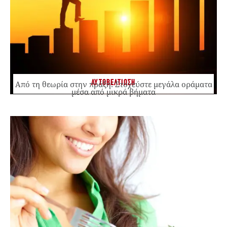
ΑΥΤΟΒΕΛΤΙΩΣΗ
Από τη θεωρία στην πράξη: Στοχεύστε μεγάλα οράματα
μέσα από μικρά βήματα