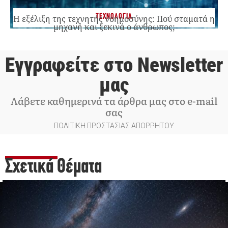
ΤΕΧΝΟΛΟΓΙΑ
Η εξέλιξη της τεχνητής νοημοσύνης: Πού σταματά η
μηχανή και ξεκινά ο άνθρωπος;
Εγγραφείτε στο Newsletter
μας
Λάβετε καθημερινά τα άρθρα μας στο e-mail
σας
ΠΟΛΙΤΙΚΗ ΠΡΟΣΤΑΣΙΑΣ ΑΠΟΡΡΗΤΟΥ
Σχετικά Θέματα