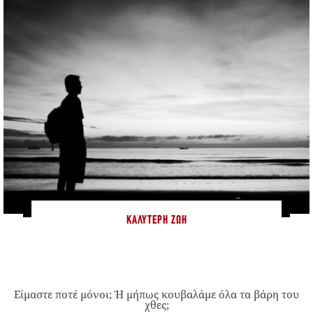
ΚΑΛΎΤΕΡΗ ΖΩΉ
Είμαστε ποτέ μόνοι; Ή μήπως κουβαλάμε όλα τα βάρη του
χθες;