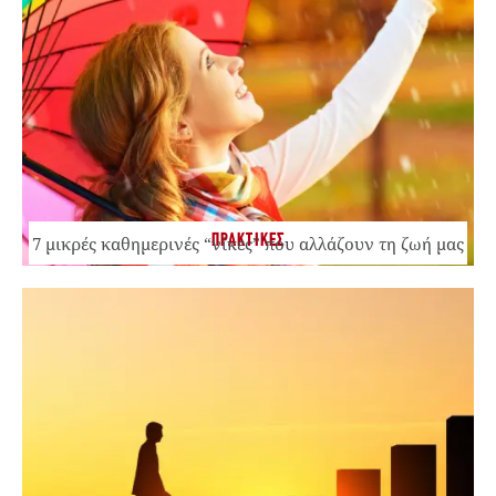
ΠΡΑΚΤΙΚΕΣ
7 μικρές καθημερινές “νίκες” που αλλάζουν τη ζωή μας