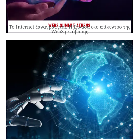
WEB3 SUMMIT ATHENS
Το Internet ξαναγράφεται. Η Ελλάδα στο επίκεντρο της
Web3 μετάβασης