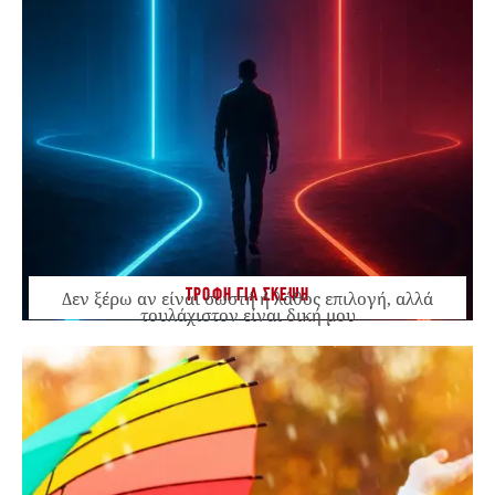
ΤΡΟΦΗ ΓΙΑ ΣΚΕΨΗ
Δεν ξέρω αν είναι σωστή ή λάθος επιλογή, αλλά
τουλάχιστον είναι δική μου