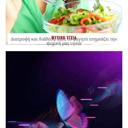
ΨΥΧΙΚΗ ΥΓΕΙΑ
Διατροφή και διάθεση: Πώς το φαγητό επηρεάζει την
ψυχική μας υγεία