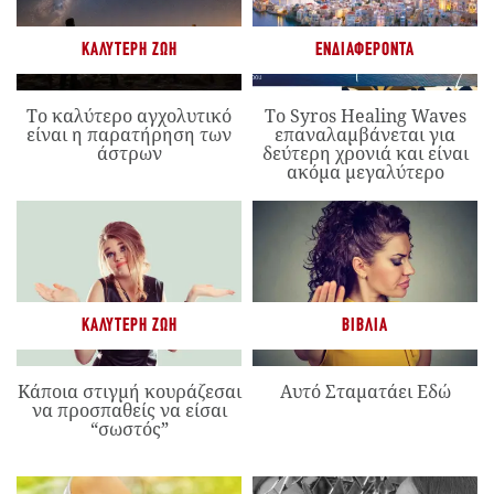
ΚΑΛΎΤΕΡΗ ΖΩΉ
ΕΝΔΙΑΦΈΡΟΝΤΑ
Το καλύτερο αγχολυτικό
Το Syros Healing Waves
είναι η παρατήρηση των
επαναλαμβάνεται για
άστρων
δεύτερη χρονιά και είναι
ακόμα μεγαλύτερο
ΚΑΛΎΤΕΡΗ ΖΩΉ
ΒΙΒΛΊΑ
Κάποια στιγμή κουράζεσαι
Αυτό Σταματάει Εδώ
να προσπαθείς να είσαι
“σωστός”