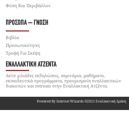
Φύση Και Περιβάλλον
ΠΡΌΣΩΠΑ – ΓΝΏΣΗ
Βιβλία
Προσωπικότητες
Τροφή Για Σκέψη
ΕΝΑΛΛΑΚΤΙΚΉ ΑΤΖΈΝΤΑ
Δείτε χιλιάδες εκδηλώσεις, σεμινάρια, μαθήματα,
εκπαιδευτικά προγράμματα, προορισμούς εναλλακτικών
διακοπών και retreats στην Εναλλακτική Ατζέντα.
Powered By Internet Wizards ©2021 Εναλλακτική Δράση