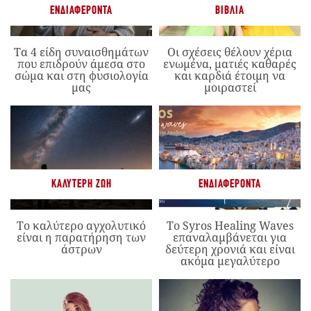
ΕΝΔΙΑΦΈΡΟΝΤΑ
ΒΙΒΛΊΑ
Τα 4 είδη συναισθημάτων
Οι σχέσεις θέλουν χέρια
που επιδρούν άμεσα στο
ενωμένα, ματιές καθαρές
σώμα και στη φυσιολογία
και καρδιά έτοιμη να
μας
μοιραστεί
ΚΑΛΎΤΕΡΗ ΖΩΉ
ΕΝΔΙΑΦΈΡΟΝΤΑ
Το καλύτερο αγχολυτικό
Το Syros Healing Waves
είναι η παρατήρηση των
επαναλαμβάνεται για
άστρων
δεύτερη χρονιά και είναι
ακόμα μεγαλύτερο