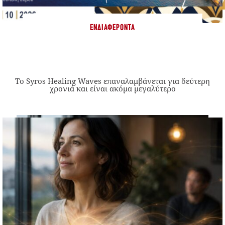
ΕΝΔΙΑΦΈΡΟΝΤΑ
Το Syros Healing Waves επαναλαμβάνεται για δεύτερη
χρονιά και είναι ακόμα μεγαλύτερο