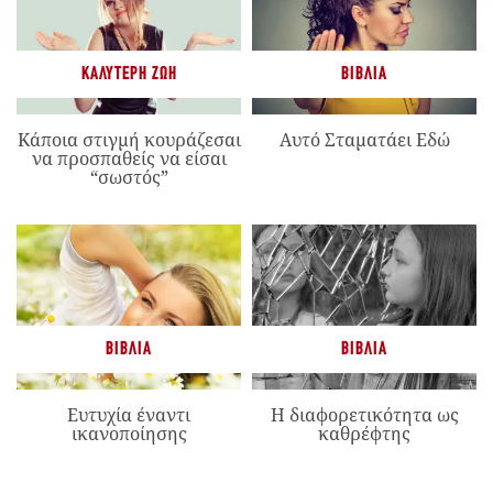
ΚΑΛΎΤΕΡΗ ΖΩΉ
ΒΙΒΛΊΑ
Κάποια στιγμή κουράζεσαι
Αυτό Σταματάει Εδώ
να προσπαθείς να είσαι
“σωστός”
ΒΙΒΛΊΑ
ΒΙΒΛΊΑ
Ευτυχία έναντι
Η διαφορετικότητα ως
ικανοποίησης
καθρέφτης