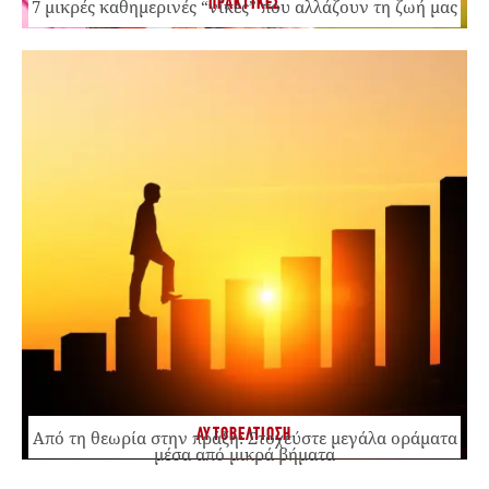
ΠΡΑΚΤΙΚΕΣ
7 μικρές καθημερινές “νίκες” που αλλάζουν τη ζωή μας
ΑΥΤΟΒΕΛΤΙΩΣΗ
Από τη θεωρία στην πράξη: Στοχεύστε μεγάλα οράματα
μέσα από μικρά βήματα