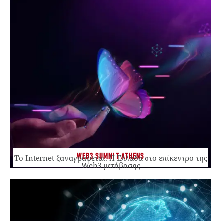
WEB3 SUMMIT ATHENS
Το Internet ξαναγράφεται. Η Ελλάδα στο επίκεντρο της
Web3 μετάβασης