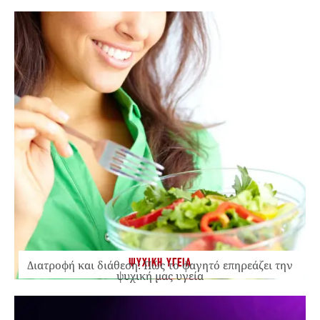
ΨΥΧΙΚΗ ΥΓΕΙΑ
Διατροφή και διάθεση: Πώς το φαγητό επηρεάζει την
ψυχική μας υγεία