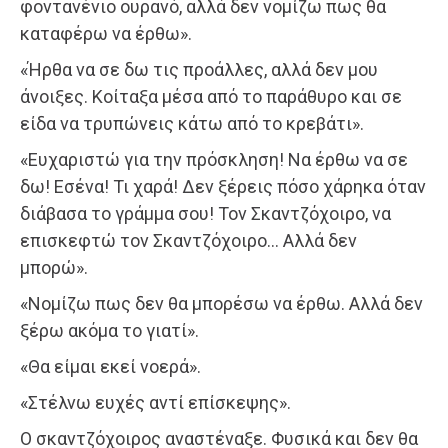
φοντανένιο ουρανό, αλλά δεν νομίζω πως θα
καταφέρω να έρθω».
«Ήρθα να σε δω τις προάλλες, αλλά δεν μου
άνοιξες. Κοίταξα μέσα από το παράθυρο και σε
είδα να τρυπώνεις κάτω από το κρεβάτι».
«Ευχαριστώ για την πρόσκληση! Να έρθω να σε
δω! Εσένα! Τι χαρά! Δεν ξέρεις πόσο χάρηκα όταν
διάβασα το γράμμα σου! Τον Σκαντζόχοιρο, να
επισκεφτώ τον Σκαντζόχοιρο… Αλλά δεν
μπορώ».
«Νομίζω πως δεν θα μπορέσω να έρθω. Αλλά δεν
ξέρω ακόμα το γιατί».
«Θα είμαι εκεί νοερά».
«Στέλνω ευχές αντί επίσκεψης».
Ο σκαντζόχοιρος αναστέναξε. Φυσικά και δεν θα