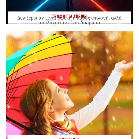
ΤΡΟΦΗ ΓΙΑ ΣΚΕΨΗ
Δεν ξέρω αν είναι σωστή ή λάθος επιλογή, αλλά
τουλάχιστον είναι δική μου