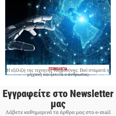
ΤΕΧΝΟΛΟΓΙΑ
Η εξέλιξη της τεχνητής νοημοσύνης: Πού σταματά η
μηχανή και ξεκινά ο άνθρωπος;
Εγγραφείτε στο Newsletter
μας
Λάβετε καθημερινά τα άρθρα μας στο e-mail