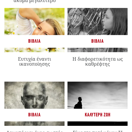
ακόμα μεγαλύτερο
ΒΙΒΛΊΑ
ΒΙΒΛΊΑ
Ευτυχία έναντι
Η διαφορετικότητα ως
ικανοποίησης
καθρέφτης
ΒΙΒΛΊΑ
ΚΑΛΎΤΕΡΗ ΖΩΉ