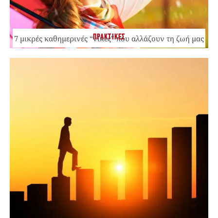
ΠΡΑΚΤΙΚΕΣ
7 μικρές καθημερινές “νίκες” που αλλάζουν τη ζωή μας