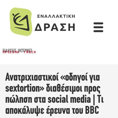
ΕΙΔΉΣΕΙΣ
,
ΊΝΤΕΡΝΕΤ
ΠΡΌΣΩΠΑ - ΓΝΏΣΗ
Ανατριχιαστικοί «οδηγοί για
sextortion» διαθέσιμοι προς
πώληση στα social media | Tι
αποκάλυψε έρευνα του BBC