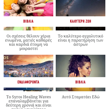
ΒΙΒΛΊΑ
ΚΑΛΎΤΕΡΗ ΖΩΉ
Οι σχέσεις θέλουν χέρια
Το καλύτερο αγχολυτικό
ενωμένα, ματιές καθαρές
είναι η παρατήρηση των
και καρδιά έτοιμη να
άστρων
μοιραστεί
ΕΝΔΙΑΦΈΡΟΝΤΑ
ΒΙΒΛΊΑ
Το Syros Healing Waves
Αυτό Σταματάει Εδώ
επαναλαμβάνεται για
δεύτερη χρονιά και είναι