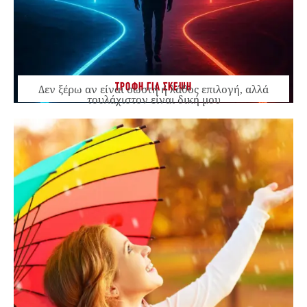
ΤΡΟΦΗ ΓΙΑ ΣΚΕΨΗ
Δεν ξέρω αν είναι σωστή ή λάθος επιλογή, αλλά
τουλάχιστον είναι δική μου