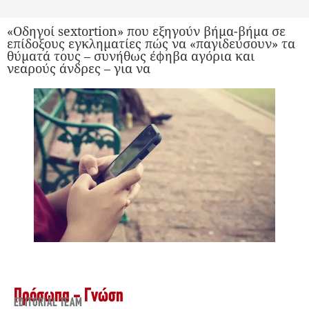
«Οδηγοί sextortion» που εξηγούν βήμα-βήμα σε
επίδοξους εγκληματίες πώς να «παγιδεύσουν» τα
θύματά τους – συνήθως έφηβα αγόρια και
νεαρούς άνδρες – για να
Πρόσωπα - Γνώση
EDITORIAL TEAM