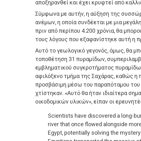
αποξηρανθεί και έχει κρυφτεί από καλλι
Σύμφωνα με αυτήν, η αύξηση της συσσώ
ανέμων, η οποία συνδέεται με μια μεγάλ
πριν από περίπου 4.200 χρόνια, θα μπορο
τους λόγους που εξαφανίστηκε αυτή η π
Αυτό το γεωλογικό γεγονός, όμως, θα μπ
τοποθέτηση 31 πυραμίδων, συμπεριλαμβ
εμβληματικού συγκροτήματος πυραμίδων 
αφιλόξενο τμήμα της Σαχάρας, καθώς η 
προσβάσιμη μέσω του παραπόταμου του 
χτίστηκαν. «Αυτό θα ήταν ιδιαίτερα σημ
οικοδομικών υλικών», είπαν οι ερευνητέ
Scientists have discovered a long-bur
river that once flowed alongside mor
Egypt, potentially solving the myster