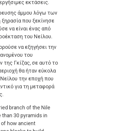
εργήσιμες εκτάσεις.
ρευσης άμμου λόγω των
η ξηρασία που ξεκίνησε
ύσε να είναι ένας από
ροέκταση του Νείλου.
ορούσε να εξηγήσει την
ανομένου του
της Γκίζας, σε αυτό το
περιοχή θα ήταν εύκολα
Νείλου την εποχή που
αντικό για τη μεταφορά
ς.
ied branch of the Nile
e than 30 pyramids in
y of how ancient