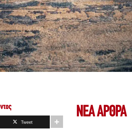
οντος
ΝΕΑ ΆΡΘΡΑ
Tweet