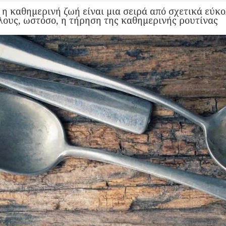
η καθημερινή ζωή είναι μια σειρά από σχετικά εύκο
λλους, ωστόσο, η τήρηση της καθημερινής ρουτίνας