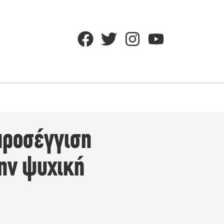
 προσέγγιση
την ψυχική