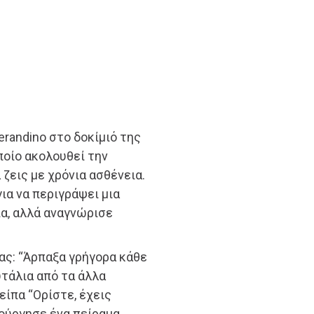
erandino στο δοκίμιό της
ποίο ακολουθεί την
ζεις με χρόνια ασθένεια.
για να περιγράψει μια
ία, αλλά αναγνώρισε
ας: “Άρπαξα γρήγορα κάθε
υτάλια από τα άλλα
είπα “Ορίστε, έχεις
ιούργησε ένα πείραμα