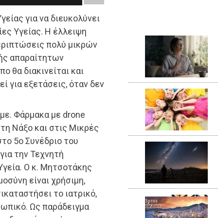
γείας για να διευκολύνει
ες Υγείας. Η έλλειψη
εριπτώσεις πολύ μικρών
λής απαραίτητων
ο θα διακινείται και
ί για εξετάσεις, όταν δεν
με. Φάρμακα με drone
τη Νάξο και στις Μικρές
το 5ο Συνέδριο του
 για την Τεχνητή
Υγεία. Ο κ. Μητσοτάκης
οσύνη είναι χρήσιμη,
ικαταστήσει το ιατρικό,
σωπικό. Ως παράδειγμα