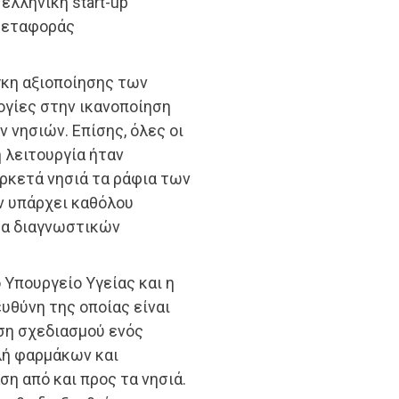
ελληνική start-up
μεταφοράς
γκη αξιοποίησης των
ογίες στην ικανοποίηση
νησιών. Επίσης, όλες οι
 λειτουργία ήταν
αρκετά νησιά τα ράφια των
ην υπάρχει καθόλου
τα διαγνωστικών
 Υπουργείο Υγείας και η
ευθύνη της οποίας είναι
άση σχεδιασμού ενός
λή φαρμάκων και
η από και προς τα νησιά.