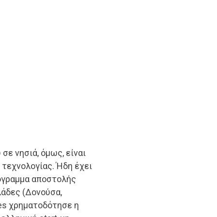
σε νησιά, όμως, είναι
ς τεχνολογίας. Ήδη έχει
ρόγραμμα αποστολής
λάδες (Δονούσα,
nes χρηματοδότησε η