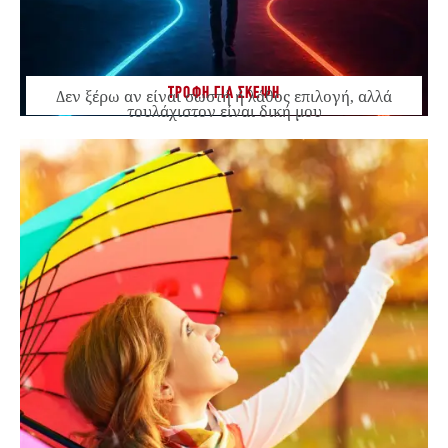
ΤΡΟΦΗ ΓΙΑ ΣΚΕΨΗ
Δεν ξέρω αν είναι σωστή ή λάθος επιλογή, αλλά
τουλάχιστον είναι δική μου