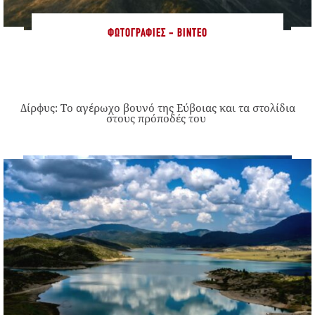
ΦΩΤΟΓΡΑΦΊΕΣ - ΒΊΝΤΕΟ
Δίρφυς: Το αγέρωχο βουνό της Εύβοιας και τα στολίδια
στους πρόποδές του