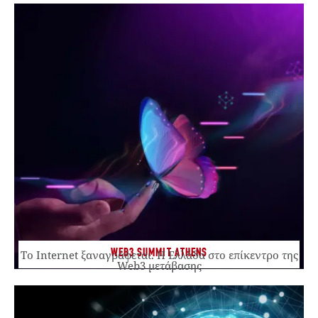
WEB3 SUMMIT ATHENS
Το Internet ξαναγράφεται. Η Ελλάδα στο επίκεντρο της
Web3 μετάβασης