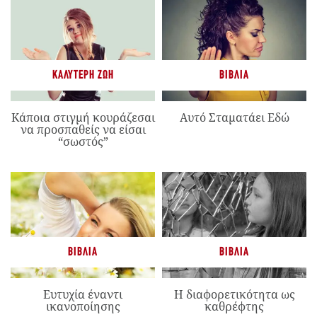
ΚΑΛΎΤΕΡΗ ΖΩΉ
ΒΙΒΛΊΑ
Κάποια στιγμή κουράζεσαι
Αυτό Σταματάει Εδώ
να προσπαθείς να είσαι
“σωστός”
ΒΙΒΛΊΑ
ΒΙΒΛΊΑ
Ευτυχία έναντι
Η διαφορετικότητα ως
ικανοποίησης
καθρέφτης