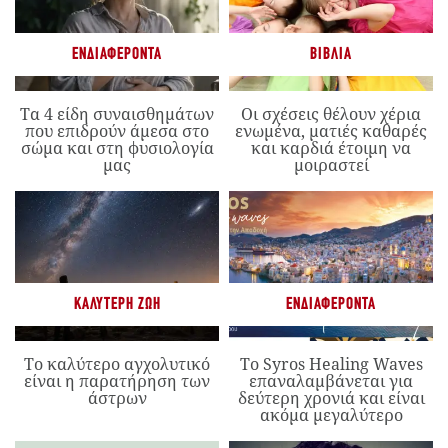
ΕΝΔΙΑΦΈΡΟΝΤΑ
ΒΙΒΛΊΑ
Τα 4 είδη συναισθημάτων
Οι σχέσεις θέλουν χέρια
που επιδρούν άμεσα στο
ενωμένα, ματιές καθαρές
σώμα και στη φυσιολογία
και καρδιά έτοιμη να
μας
μοιραστεί
ΚΑΛΎΤΕΡΗ ΖΩΉ
ΕΝΔΙΑΦΈΡΟΝΤΑ
Το καλύτερο αγχολυτικό
Το Syros Healing Waves
είναι η παρατήρηση των
επαναλαμβάνεται για
άστρων
δεύτερη χρονιά και είναι
ακόμα μεγαλύτερο