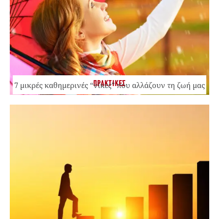
ΠΡΑΚΤΙΚΕΣ
7 μικρές καθημερινές “νίκες” που αλλάζουν τη ζωή μας