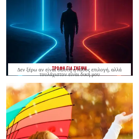
ΤΡΟΦΗ ΓΙΑ ΣΚΕΨΗ
Δεν ξέρω αν είναι σωστή ή λάθος επιλογή, αλλά
τουλάχιστον είναι δική μου