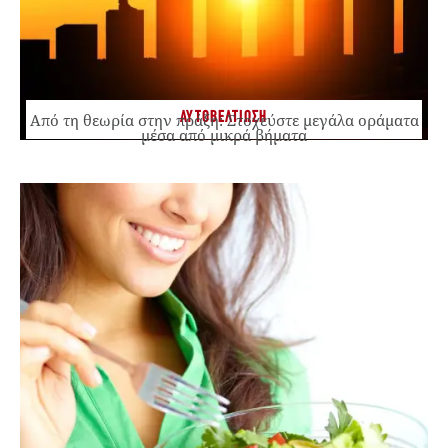
ΑΥΤΟΒΕΛΤΙΩΣΗ
Από τη θεωρία στην πράξη: Στοχεύστε μεγάλα οράματα
μέσα από μικρά βήματα