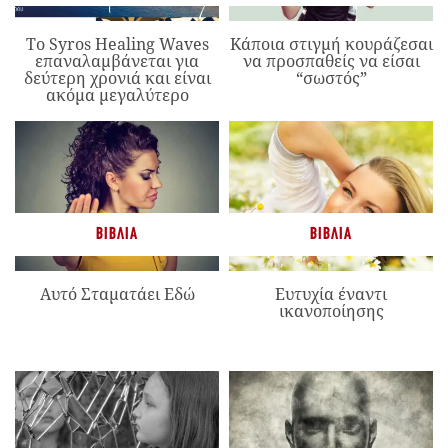
Το Syros Healing Waves
Κάποια στιγμή κουράζεσαι
επαναλαμβάνεται για
να προσπαθείς να είσαι
δεύτερη χρονιά και είναι
“σωστός”
ακόμα μεγαλύτερο
ΒΙΒΛΊΑ
ΒΙΒΛΊΑ
Αυτό Σταματάει Εδώ
Ευτυχία έναντι
ικανοποίησης