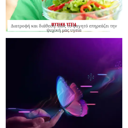
ΨΥΧΙΚΗ ΥΓΕΙΑ
Διατροφή και διάθεση: Πώς το φαγητό επηρεάζει την
ψυχική μας υγεία