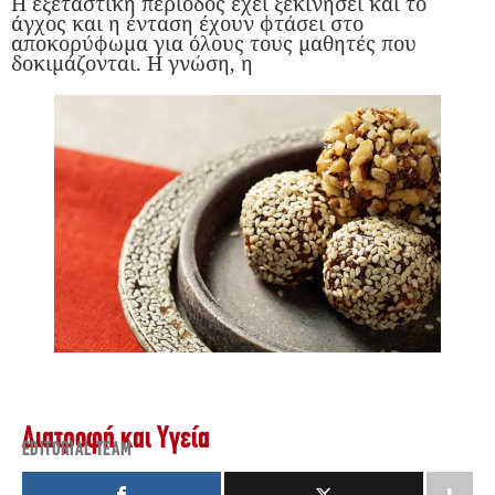
Η εξεταστική περίοδος έχει ξεκινήσει και το
άγχος και η ένταση έχουν φτάσει στο
αποκορύφωμα για όλους τους μαθητές που
δοκιμάζονται. Η γνώση, η
Διατροφή και Υγεία
EDITORIAL TEAM