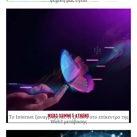
WEB3 SUMMIT ATHENS
Το Internet ξαναγράφεται. Η Ελλάδα στο επίκεντρο της
Web3 μετάβασης