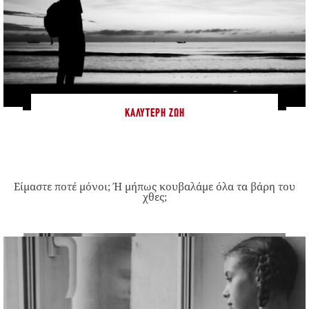
ΚΑΛΎΤΕΡΗ ΖΩΉ
Είμαστε ποτέ μόνοι; Ή μήπως κουβαλάμε όλα τα βάρη του
χθες;