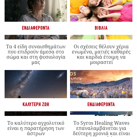
ΕΝΔΙΑΦΈΡΟΝΤΑ
ΒΙΒΛΊΑ
Τα 4 είδη συναισθημάτων
Οι σχέσεις θέλουν χέρια
που επιδρούν άμεσα στο
ενωμένα, ματιές καθαρές
σώμα και στη φυσιολογία
και καρδιά έτοιμη να
μας
μοιραστεί
ΚΑΛΎΤΕΡΗ ΖΩΉ
ΕΝΔΙΑΦΈΡΟΝΤΑ
Το καλύτερο αγχολυτικό
Το Syros Healing Waves
είναι η παρατήρηση των
επαναλαμβάνεται για
άστρων
δεύτερη χρονιά και είναι