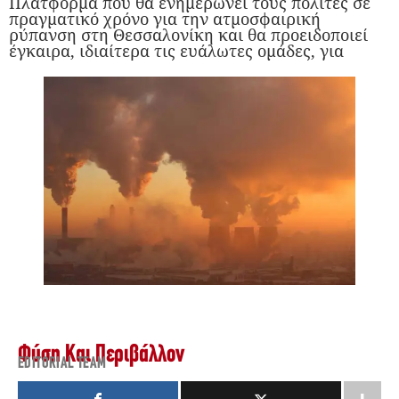
Πλατφόρμα που θα ενημερώνει τους πολίτες σε
πραγματικό χρόνο για την ατμοσφαιρική
ρύπανση στη Θεσσαλονίκη και θα προειδοποιεί
έγκαιρα, ιδιαίτερα τις ευάλωτες ομάδες, για
Φύση Και Περιβάλλον
EDITORIAL TEAM