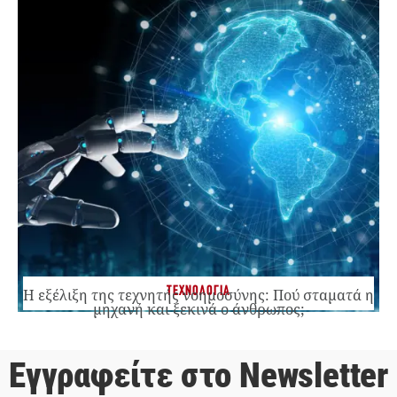
ΤΕΧΝΟΛΟΓΙΑ
Η εξέλιξη της τεχνητής νοημοσύνης: Πού σταματά η
μηχανή και ξεκινά ο άνθρωπος;
Εγγραφείτε στο Newsletter