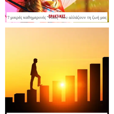
ΠΡΑΚΤΙΚΕΣ
7 μικρές καθημερινές “νίκες” που αλλάζουν τη ζωή μας