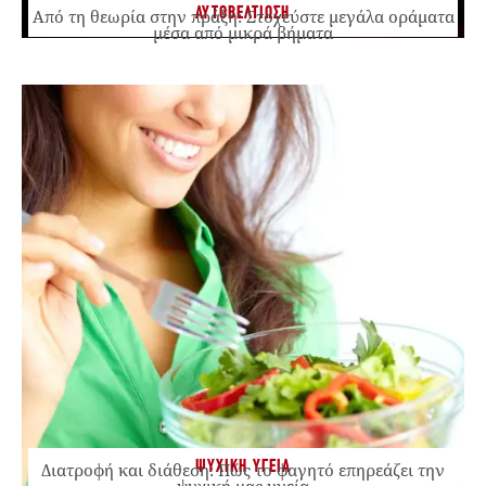
ΑΥΤΟΒΕΛΤΙΩΣΗ
Από τη θεωρία στην πράξη: Στοχεύστε μεγάλα οράματα
μέσα από μικρά βήματα
ΨΥΧΙΚΗ ΥΓΕΙΑ
Διατροφή και διάθεση: Πώς το φαγητό επηρεάζει την
ψυχική μας υγεία