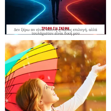
ΤΡΟΦΗ ΓΙΑ ΣΚΕΨΗ
Δεν ξέρω αν είναι σωστή ή λάθος επιλογή, αλλά
τουλάχιστον είναι δική μου