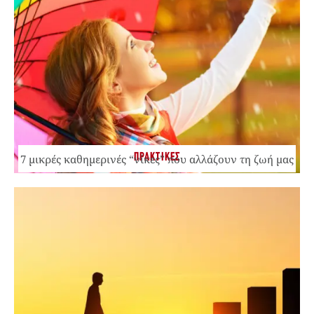
ΠΡΑΚΤΙΚΕΣ
7 μικρές καθημερινές “νίκες” που αλλάζουν τη ζωή μας