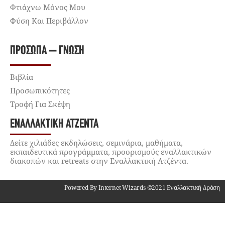
Φτιάχνω Μόνος Μου
Φύση Και Περιβάλλον
ΠΡΌΣΩΠΑ – ΓΝΏΣΗ
Βιβλία
Προσωπικότητες
Τροφή Για Σκέψη
ΕΝΑΛΛΑΚΤΙΚΉ ΑΤΖΈΝΤΑ
Δείτε χιλιάδες εκδηλώσεις, σεμινάρια, μαθήματα,
εκπαιδευτικά προγράμματα, προορισμούς εναλλακτικών
διακοπών και retreats στην Εναλλακτική Ατζέντα.
Powered By Internet Wizards ©2021 Εναλλακτική Δράση