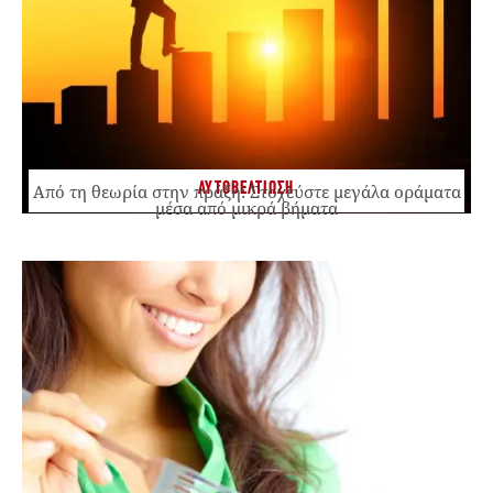
ΑΥΤΟΒΕΛΤΙΩΣΗ
Από τη θεωρία στην πράξη: Στοχεύστε μεγάλα οράματα
μέσα από μικρά βήματα