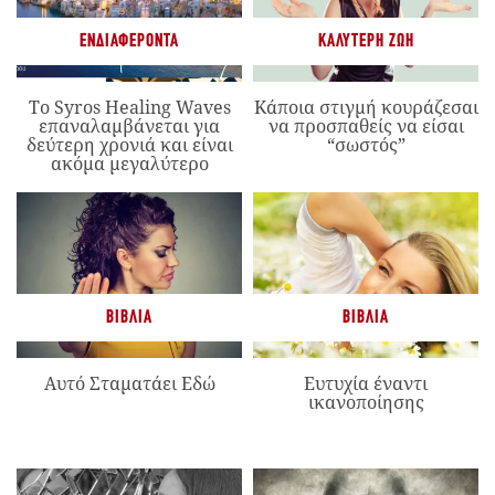
ΕΝΔΙΑΦΈΡΟΝΤΑ
ΚΑΛΎΤΕΡΗ ΖΩΉ
Το Syros Healing Waves
Κάποια στιγμή κουράζεσαι
επαναλαμβάνεται για
να προσπαθείς να είσαι
δεύτερη χρονιά και είναι
“σωστός”
ακόμα μεγαλύτερο
ΒΙΒΛΊΑ
ΒΙΒΛΊΑ
Αυτό Σταματάει Εδώ
Ευτυχία έναντι
ικανοποίησης