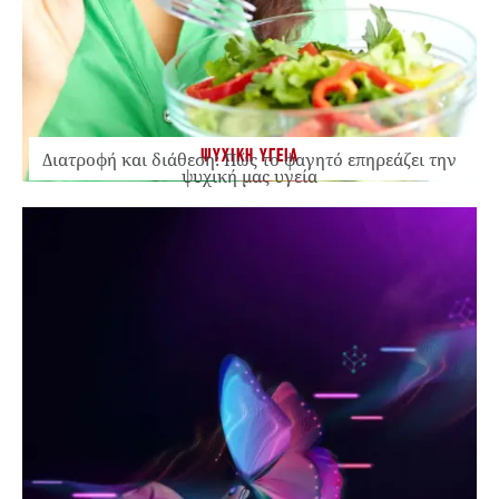
ΨΥΧΙΚΗ ΥΓΕΙΑ
Διατροφή και διάθεση: Πώς το φαγητό επηρεάζει την
ψυχική μας υγεία