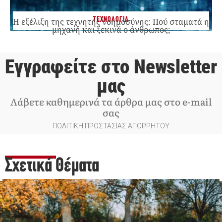
ΤΕΧΝΟΛΟΓΙΑ
Η εξέλιξη της τεχνητής νοημοσύνης: Πού σταματά η
μηχανή και ξεκινά ο άνθρωπος;
Εγγραφείτε στο Newsletter
μας
Λάβετε καθημερινά τα άρθρα μας στο e-mail
σας
ΠΟΛΙΤΙΚΗ ΠΡΟΣΤΑΣΙΑΣ ΑΠΟΡΡΗΤΟΥ
Σχετικά Θέματα