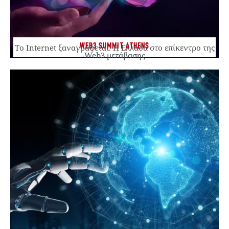
WEB3 SUMMIT ATHENS
Το Internet ξαναγράφεται. Η Ελλάδα στο επίκεντρο της
Web3 μετάβασης