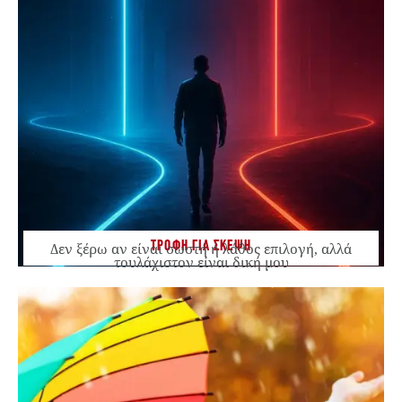
ΤΡΟΦΗ ΓΙΑ ΣΚΕΨΗ
Δεν ξέρω αν είναι σωστή ή λάθος επιλογή, αλλά
τουλάχιστον είναι δική μου