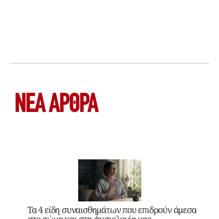
ΝΕΑ ΆΡΘΡΑ
Τα 4 είδη συναισθημάτων που επιδρούν άμεσα
στο σώμα και στη φυσιολογία μας