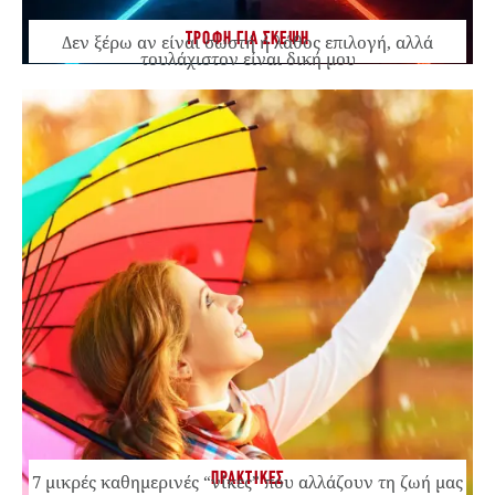
ΤΡΟΦΗ ΓΙΑ ΣΚΕΨΗ
Δεν ξέρω αν είναι σωστή ή λάθος επιλογή, αλλά
τουλάχιστον είναι δική μου
ΠΡΑΚΤΙΚΕΣ
7 μικρές καθημερινές “νίκες” που αλλάζουν τη ζωή μας