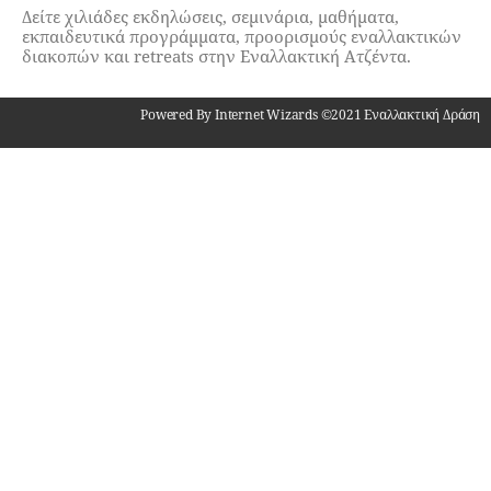
Δείτε χιλιάδες εκδηλώσεις, σεμινάρια, μαθήματα,
εκπαιδευτικά προγράμματα, προορισμούς εναλλακτικών
διακοπών και retreats στην Εναλλακτική Ατζέντα.
Powered By Internet Wizards ©2021 Εναλλακτική Δράση