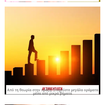
ΑΥΤΟΒΕΛΤΙΩΣΗ
Από τη θεωρία στην πράξη: Στοχεύστε μεγάλα οράματα
μέσα από μικρά βήματα