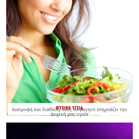
ΨΥΧΙΚΗ ΥΓΕΙΑ
Διατροφή και διάθεση: Πώς το φαγητό επηρεάζει την
ψυχική μας υγεία