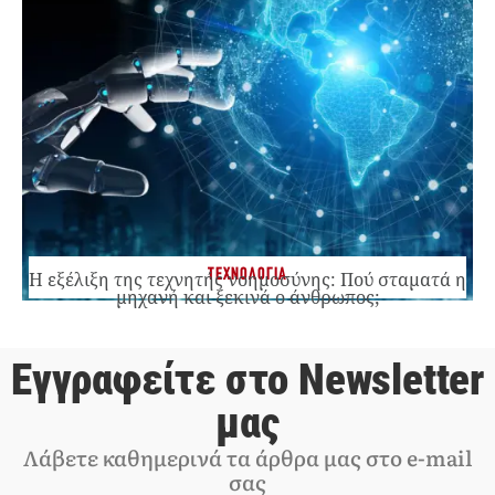
ΤΕΧΝΟΛΟΓΙΑ
Η εξέλιξη της τεχνητής νοημοσύνης: Πού σταματά η
μηχανή και ξεκινά ο άνθρωπος;
Εγγραφείτε στο Newsletter
μας
Λάβετε καθημερινά τα άρθρα μας στο e-mail
σας