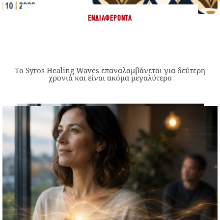
ΕΝΔΙΑΦΈΡΟΝΤΑ
Το Syros Healing Waves επαναλαμβάνεται για δεύτερη
χρονιά και είναι ακόμα μεγαλύτερο