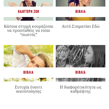
ΚΑΛΎΤΕΡΗ ΖΩΉ
ΒΙΒΛΊΑ
Κάποια στιγμή κουράζεσαι
Αυτό Σταματάει Εδώ
να προσπαθείς να είσαι
“σωστός”
ΒΙΒΛΊΑ
ΒΙΒΛΊΑ
Ευτυχία έναντι
Η διαφορετικότητα ως
ικανοποίησης
καθρέφτης