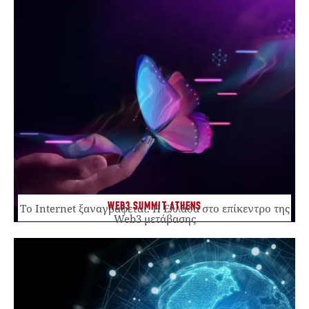
WEB3 SUMMIT ATHENS
Το Internet ξαναγράφεται. Η Ελλάδα στο επίκεντρο της
Web3 μετάβασης