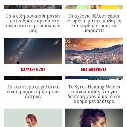
Τα 4 είδη συναισθημάτων
Οι σχέσεις θέλουν χέρια
που επιδρούν άμεσα στο
ενωμένα, ματιές καθαρές
σώμα και στη φυσιολογία
και καρδιά έτοιμη να
μας
μοιραστεί
ΚΑΛΎΤΕΡΗ ΖΩΉ
ΕΝΔΙΑΦΈΡΟΝΤΑ
Το καλύτερο αγχολυτικό
Το Syros Healing Waves
είναι η παρατήρηση των
επαναλαμβάνεται για
άστρων
δεύτερη χρονιά και είναι
ακόμα μεγαλύτερο