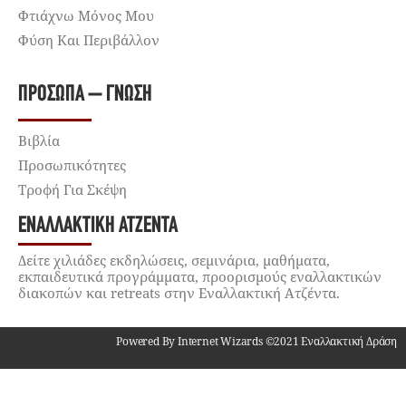
Φτιάχνω Μόνος Μου
Φύση Και Περιβάλλον
ΠΡΌΣΩΠΑ – ΓΝΏΣΗ
Βιβλία
Προσωπικότητες
Τροφή Για Σκέψη
ΕΝΑΛΛΑΚΤΙΚΉ ΑΤΖΈΝΤΑ
Δείτε χιλιάδες εκδηλώσεις, σεμινάρια, μαθήματα,
εκπαιδευτικά προγράμματα, προορισμούς εναλλακτικών
διακοπών και retreats στην Εναλλακτική Ατζέντα.
Powered By Internet Wizards ©2021 Εναλλακτική Δράση