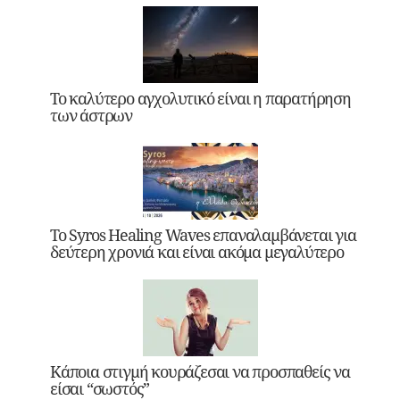
Το καλύτερο αγχολυτικό είναι η παρατήρηση
των άστρων
Το Syros Healing Waves επαναλαμβάνεται για
δεύτερη χρονιά και είναι ακόμα μεγαλύτερο
Κάποια στιγμή κουράζεσαι να προσπαθείς να
είσαι “σωστός”