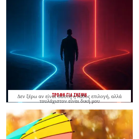
ΤΡΟΦΗ ΓΙΑ ΣΚΕΨΗ
Δεν ξέρω αν είναι σωστή ή λάθος επιλογή, αλλά
τουλάχιστον είναι δική μου