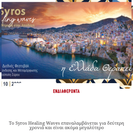
ΕΝΔΙΑΦΈΡΟΝΤΑ
Το Syros Healing Waves επαναλαμβάνεται για δεύτερη
χρονιά και είναι ακόμα μεγαλύτερο