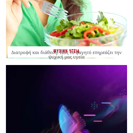
ΨΥΧΙΚΗ ΥΓΕΙΑ
Διατροφή και διάθεση: Πώς το φαγητό επηρεάζει την
ψυχική μας υγεία