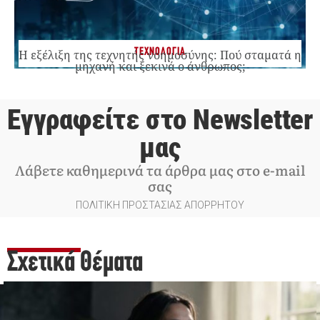
ΤΕΧΝΟΛΟΓΙΑ
Η εξέλιξη της τεχνητής νοημοσύνης: Πού σταματά η
μηχανή και ξεκινά ο άνθρωπος;
Εγγραφείτε στο Newsletter
μας
Λάβετε καθημερινά τα άρθρα μας στο e-mail
σας
ΠΟΛΙΤΙΚΗ ΠΡΟΣΤΑΣΙΑΣ ΑΠΟΡΡΗΤΟΥ
Σχετικά Θέματα