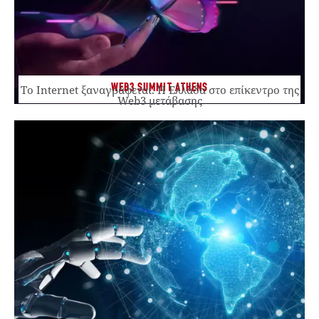
WEB3 SUMMIT ATHENS
Το Internet ξαναγράφεται. Η Ελλάδα στο επίκεντρο της
Web3 μετάβασης