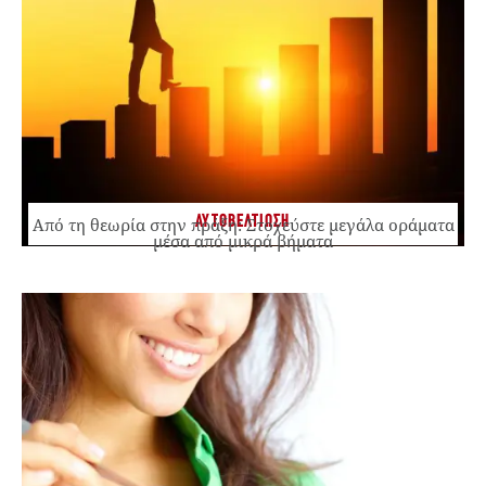
ΑΥΤΟΒΕΛΤΙΩΣΗ
Από τη θεωρία στην πράξη: Στοχεύστε μεγάλα οράματα
μέσα από μικρά βήματα