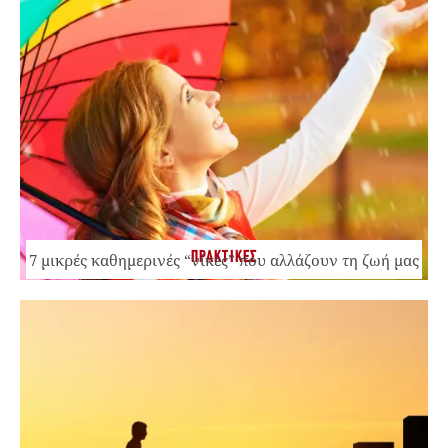
ΠΡΑΚΤΙΚΕΣ
7 μικρές καθημερινές “νίκες” που αλλάζουν τη ζωή μας