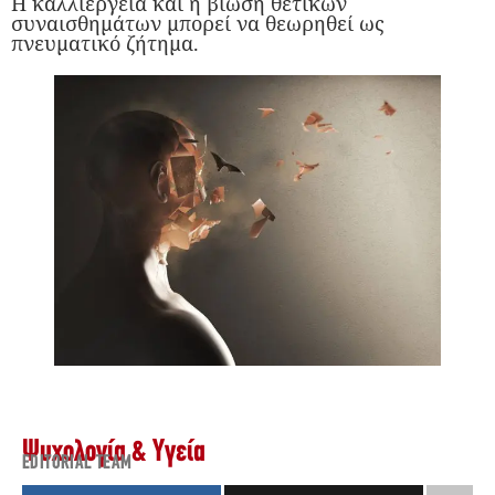
Η καλλιέργεια και η βίωση θετικών
συναισθημάτων μπορεί να θεωρηθεί ως
πνευματικό ζήτημα.
Ψυχολογία & Υγεία
EDITORIAL TEAM