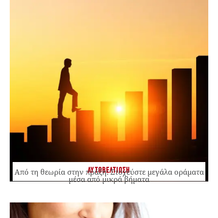
ΑΥΤΟΒΕΛΤΙΩΣΗ
Από τη θεωρία στην πράξη: Στοχεύστε μεγάλα οράματα
μέσα από μικρά βήματα