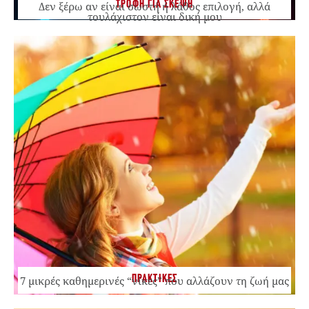
ΤΡΟΦΗ ΓΙΑ ΣΚΕΨΗ
Δεν ξέρω αν είναι σωστή ή λάθος επιλογή, αλλά
τουλάχιστον είναι δική μου
ΠΡΑΚΤΙΚΕΣ
7 μικρές καθημερινές “νίκες” που αλλάζουν τη ζωή μας