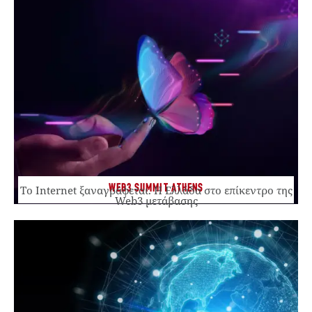
WEB3 SUMMIT ATHENS
Το Internet ξαναγράφεται. Η Ελλάδα στο επίκεντρο της
Web3 μετάβασης