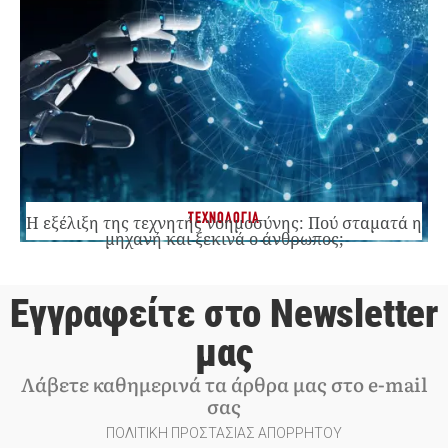
ΤΕΧΝΟΛΟΓΙΑ
Η εξέλιξη της τεχνητής νοημοσύνης: Πού σταματά η
μηχανή και ξεκινά ο άνθρωπος;
Εγγραφείτε στο Newsletter
μας
Λάβετε καθημερινά τα άρθρα μας στο e-mail
σας
ΠΟΛΙΤΙΚΗ ΠΡΟΣΤΑΣΙΑΣ ΑΠΟΡΡΗΤΟΥ