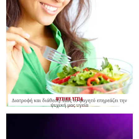
ΨΥΧΙΚΗ ΥΓΕΙΑ
Διατροφή και διάθεση: Πώς το φαγητό επηρεάζει την
ψυχική μας υγεία