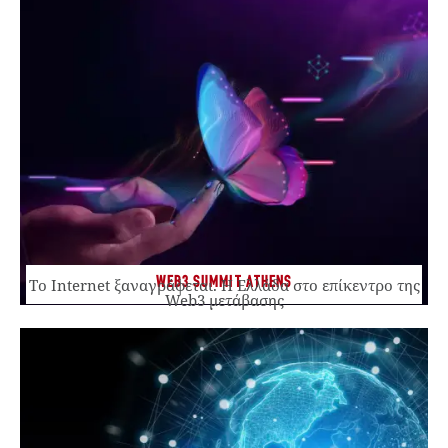
WEB3 SUMMIT ATHENS
Το Internet ξαναγράφεται. Η Ελλάδα στο επίκεντρο της
Web3 μετάβασης