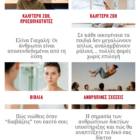
ΚΑΛΎΤΕΡΗ ΖΩΉ
,
ΚΑΛΎΤΕΡΗ ΖΩΉ
ΠΡΟΣΩΠΙΚΌΤΗΤΕΣ
Σε κάθε οικογένεια τα
Ελίνα Γιαχαλή: Οι
παιδιά δεν μεγαλώνουν
άνθρωποι είναι
απλώς, αναλαμβάνουν
αποσυνδεδεμένοι από τη
ρόλους… πολλές φορές
λύση
χωρίς επιλογή
ΒΙΒΛΊΑ
ΑΝΘΡΏΠΙΝΕΣ ΣΧΈΣΕΙΣ
Πώς νιώθεις όταν
Η σημασία των
“διαβάζεις” τον εαυτό σου;
ανθρώπινων δικτύων
υποστήριξης και πώς θα
αναπτύξετε το δικό σας
δίκτυο