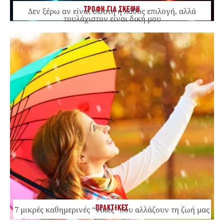
ΤΡΟΦΗ ΓΙΑ ΣΚΕΨΗ
Δεν ξέρω αν είναι σωστή ή λάθος επιλογή, αλλά
τουλάχιστον είναι δική μου
ΠΡΑΚΤΙΚΕΣ
7 μικρές καθημερινές “νίκες” που αλλάζουν τη ζωή μας