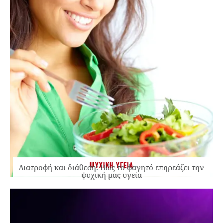
ΨΥΧΙΚΗ ΥΓΕΙΑ
Διατροφή και διάθεση: Πώς το φαγητό επηρεάζει την
ψυχική μας υγεία