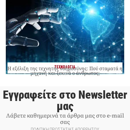
ΤΕΧΝΟΛΟΓΙΑ
Η εξέλιξη της τεχνητής νοημοσύνης: Πού σταματά η
μηχανή και ξεκινά ο άνθρωπος;
Εγγραφείτε στο Newsletter
μας
Λάβετε καθημερινά τα άρθρα μας στο e-mail
σας
ΠΟΛΙΤΙΚΗ ΠΡΟΣΤΑΣΙΑΣ ΑΠΟΡΡΗΤΟΥ