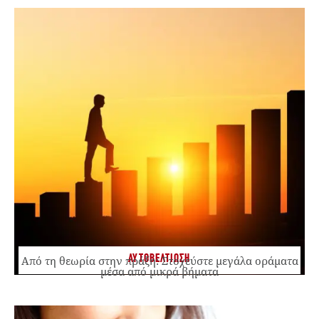
ΑΥΤΟΒΕΛΤΙΩΣΗ
Από τη θεωρία στην πράξη: Στοχεύστε μεγάλα οράματα
μέσα από μικρά βήματα