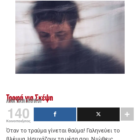
Τροφή για Σκέψη
ΛΊΝΑ ΠΑΥΛΟΠΟΎΛΟΥ
140
Κοινοποιήσεις
Όταν το τραύμα γίνεται θαύμα! Γαληνεύει το
βλέμμα. Ησυχάζουν τα μέσα σου. Νιώθεις