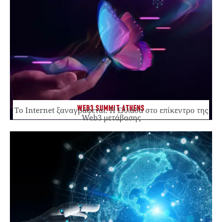
WEB3 SUMMIT ATHENS
Το Internet ξαναγράφεται. Η Ελλάδα στο επίκεντρο της
Web3 μετάβασης