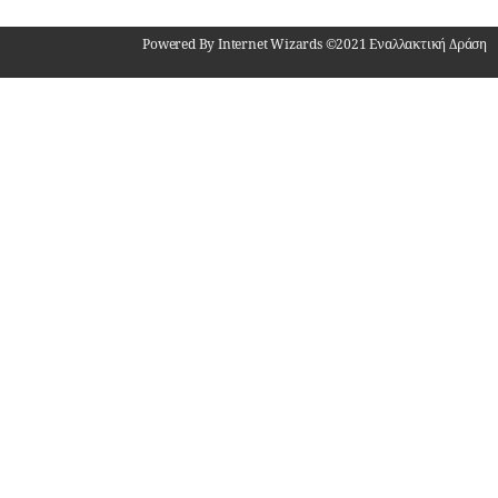
Powered By Internet Wizards ©2021 Εναλλακτική Δράση