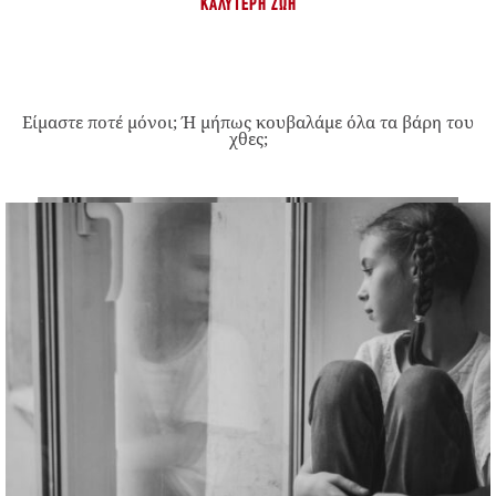
ΚΑΛΎΤΕΡΗ ΖΩΉ
Είμαστε ποτέ μόνοι; Ή μήπως κουβαλάμε όλα τα βάρη του
χθες;