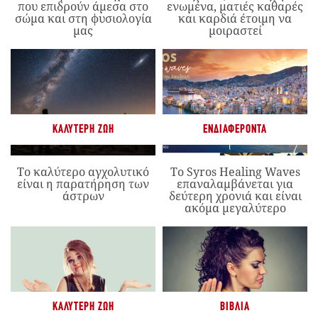
που επιδρούν άμεσα στο
ενωμένα, ματιές καθαρές
σώμα και στη φυσιολογία
και καρδιά έτοιμη να
μας
μοιραστεί
ΚΑΛΎΤΕΡΗ ΖΩΉ
ΕΝΔΙΑΦΈΡΟΝΤΑ
Το καλύτερο αγχολυτικό
Το Syros Healing Waves
είναι η παρατήρηση των
επαναλαμβάνεται για
άστρων
δεύτερη χρονιά και είναι
ακόμα μεγαλύτερο
ΚΑΛΎΤΕΡΗ ΖΩΉ
ΒΙΒΛΊΑ