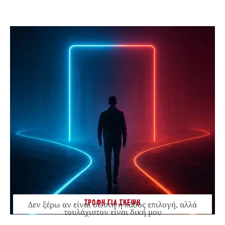
ΤΡΟΦΗ ΓΙΑ ΣΚΕΨΗ
Δεν ξέρω αν είναι σωστή ή λάθος επιλογή, αλλά
τουλάχιστον είναι δική μου