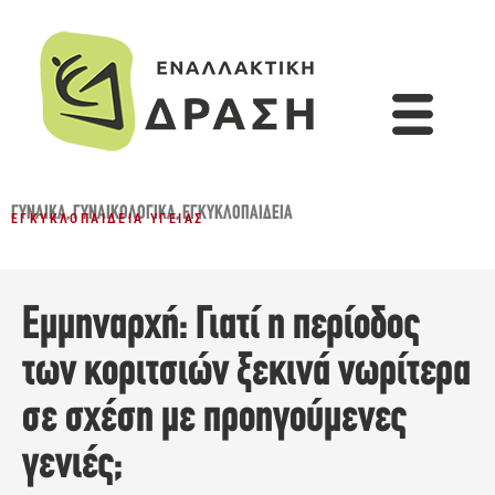
ΓΥΝΑΊΚΑ
,
ΓΥΝΑΙΚΟΛΟΓΙΚΆ
,
ΕΓΚΥΚΛΟΠΑΙΔΕΙΑ
ΕΓΚΥΚΛΟΠΑΊΔΕΙΑ ΥΓΕΊΑΣ
Εμμηναρχή: Γιατί η περίοδος
των κοριτσιών ξεκινά νωρίτερα
σε σχέση με προηγούμενες
γενιές;