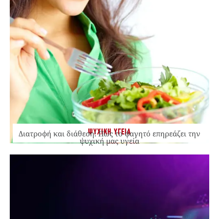
ΨΥΧΙΚΗ ΥΓΕΙΑ
Διατροφή και διάθεση: Πώς το φαγητό επηρεάζει την
ψυχική μας υγεία