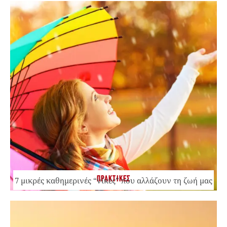
ΠΡΑΚΤΙΚΕΣ
7 μικρές καθημερινές “νίκες” που αλλάζουν τη ζωή μας