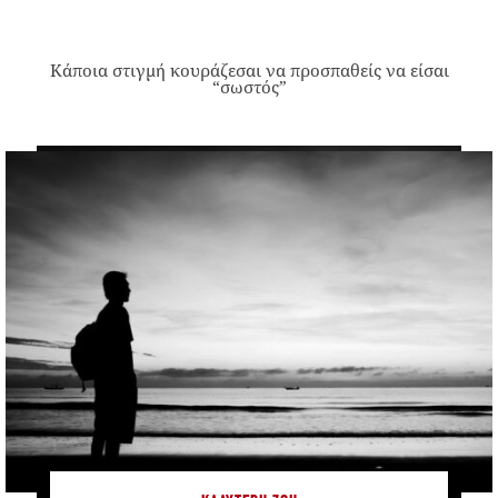
Κάποια στιγμή κουράζεσαι να προσπαθείς να είσαι
“σωστός”