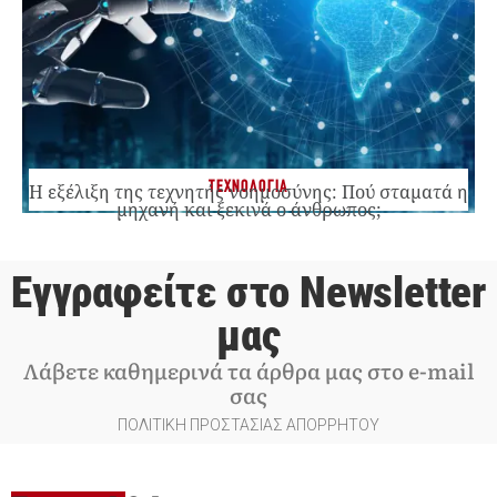
ΤΕΧΝΟΛΟΓΙΑ
Η εξέλιξη της τεχνητής νοημοσύνης: Πού σταματά η
μηχανή και ξεκινά ο άνθρωπος;
Εγγραφείτε στο Newsletter
μας
Λάβετε καθημερινά τα άρθρα μας στο e-mail
σας
ΠΟΛΙΤΙΚΗ ΠΡΟΣΤΑΣΙΑΣ ΑΠΟΡΡΗΤΟΥ