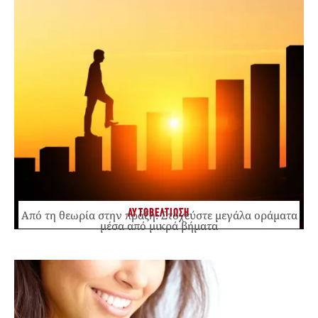
ΑΥΤΟΒΕΛΤΙΩΣΗ
Από τη θεωρία στην πράξη: Στοχεύστε μεγάλα οράματα
μέσα από μικρά βήματα