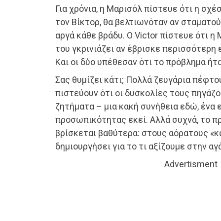
Για χρόνια, η Μαρισόλ πίστευε ότι η σχέσ
τον Βίκτορ, θα βελτιωνόταν αν σταματού
αργά κάθε βράδυ. Ο Victor πίστευε ότι η
του γκρινιάζει αν έβρισκε περισσότερη 
Και οι δύο υπέθεσαν ότι το πρόβλημα ήτα
Σας θυμίζει κάτι; Πολλά ζευγάρια πέφτο
πιστεύουν ότι οι δυσκολίες τους πηγάζ
ζητήματα – μια κακή συνήθεια εδώ, ένα
προσωπικότητας εκεί. Αλλά συχνά, το π
βρίσκεται βαθύτερα: στους αόρατους «κ
δημιουργήσει για το τι αξίζουμε στην αγ
Advertisment