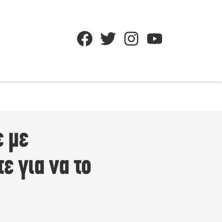
ε με
ε για να το