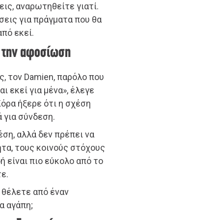
ις, αναρωτηθείτε γιατί.
ήσεις για πράγματα που θα
από εκεί.
ε την αφοσίωση
ς, τον Damien, παρόλο που
ι εκεί για μένα», έλεγε
Κόρα ήξερε ότι η σχέση
 για σύνδεση.
έση, αλλά δεν πρέπει να
ητα, τους κοινούς στόχους
ή είναι πιο εύκολο από το
ε.
 θέλετε από έναν
α αγάπη;