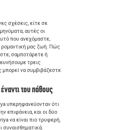
νες σχέσεις, είτε σε
 μηνύματα, αυτές οι
υτό που ανεχόμαστε,
 ρομαντική μας ζωή. Πώς
εστε, σαμποτάρετε ή
ρευνήσουμε τρεις
ς μπορεί να συμβιβάζεστε
 έναντι του πάθους
Priya υπερηφανεύονταν ότι
ν επιφάνεια, και οι δύο
iya να είναι πιο τρυφερή,
ει συναισθηματικά.