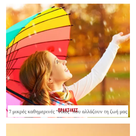
ΠΡΑΚΤΙΚΕΣ
7 μικρές καθημερινές “νίκες” που αλλάζουν τη ζωή μας