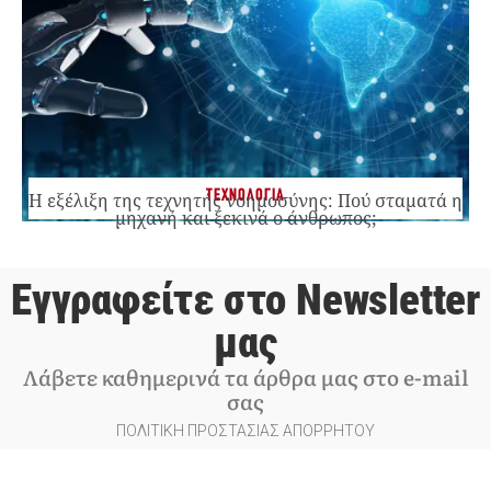
ΤΕΧΝΟΛΟΓΙΑ
Η εξέλιξη της τεχνητής νοημοσύνης: Πού σταματά η
μηχανή και ξεκινά ο άνθρωπος;
Εγγραφείτε στο Newsletter
μας
Λάβετε καθημερινά τα άρθρα μας στο e-mail
σας
ΠΟΛΙΤΙΚΗ ΠΡΟΣΤΑΣΙΑΣ ΑΠΟΡΡΗΤΟΥ