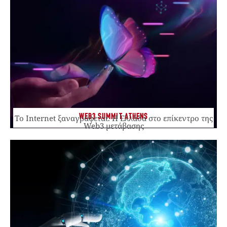
WEB3 SUMMIT ATHENS
Το Internet ξαναγράφεται. Η Ελλάδα στο επίκεντρο της
Web3 μετάβασης