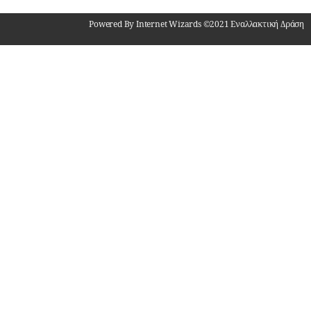
Powered By Internet Wizards ©2021 Εναλλακτική Δράση