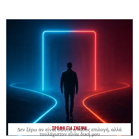
ΤΡΟΦΗ ΓΙΑ ΣΚΕΨΗ
Δεν ξέρω αν είναι σωστή ή λάθος επιλογή, αλλά
τουλάχιστον είναι δική μου