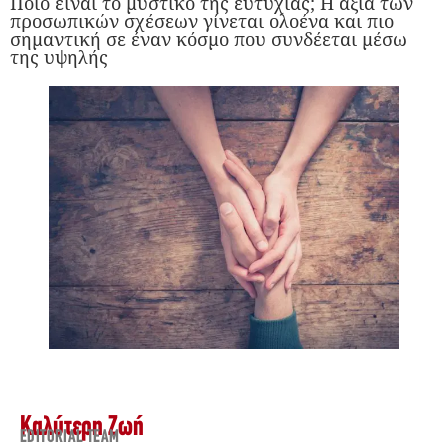
Ποιο είναι το μυστικό της ευτυχίας; Η αξία των
προσωπικών σχέσεων γίνεται ολοένα και πιο
σημαντική σε έναν κόσμο που συνδέεται μέσω
της υψηλής
Καλύτερη Ζωή
EDITORIAL TEAM