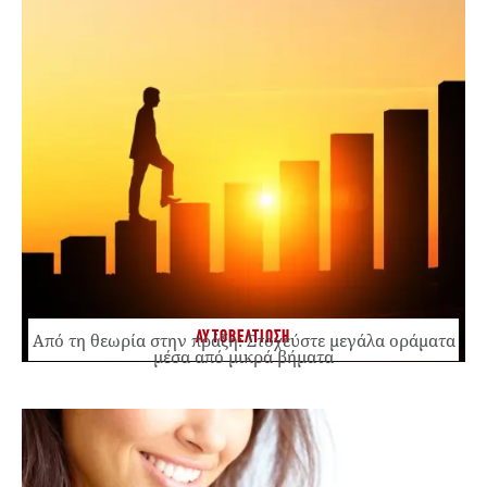
ΑΥΤΟΒΕΛΤΙΩΣΗ
Από τη θεωρία στην πράξη: Στοχεύστε μεγάλα οράματα
μέσα από μικρά βήματα