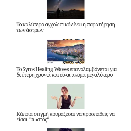
Το καλύτερο αγχολυτικό είναι η παρατήρηση
των άστρων
Το Syros Healing Waves επαναλαμβάνεται για
δεύτερη χρονιά και είναι ακόμα μεγαλύτερο
Κάποια στιγμή κουράζεσαι να προσπαθείς να
είσαι “σωστός”