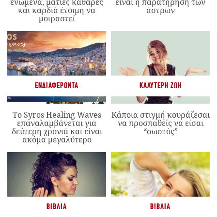
ενωμένα, ματιές καθαρές
είναι η παρατήρηση των
και καρδιά έτοιμη να
άστρων
μοιραστεί
ΕΝΔΙΑΦΈΡΟΝΤΑ
ΚΑΛΎΤΕΡΗ ΖΩΉ
Το Syros Healing Waves
Κάποια στιγμή κουράζεσαι
επαναλαμβάνεται για
να προσπαθείς να είσαι
δεύτερη χρονιά και είναι
“σωστός”
ακόμα μεγαλύτερο
ΒΙΒΛΊΑ
ΒΙΒΛΊΑ