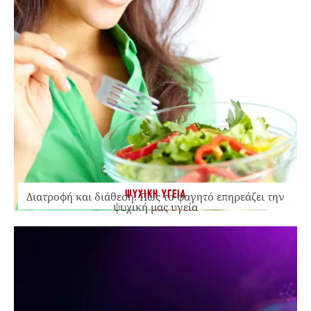
ΨΥΧΙΚΗ ΥΓΕΙΑ
Διατροφή και διάθεση: Πώς το φαγητό επηρεάζει την
ψυχική μας υγεία