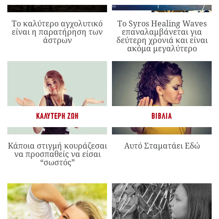
Το καλύτερο αγχολυτικό
Το Syros Healing Waves
είναι η παρατήρηση των
επαναλαμβάνεται για
άστρων
δεύτερη χρονιά και είναι
ακόμα μεγαλύτερο
ΚΑΛΎΤΕΡΗ ΖΩΉ
ΒΙΒΛΊΑ
Κάποια στιγμή κουράζεσαι
Αυτό Σταματάει Εδώ
να προσπαθείς να είσαι
“σωστός”