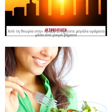
ΑΥΤΟΒΕΛΤΙΩΣΗ
Από τη θεωρία στην πράξη: Στοχεύστε μεγάλα οράματα
μέσα από μικρά βήματα