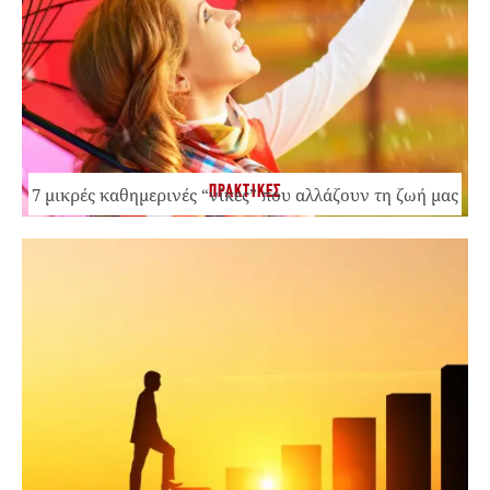
ΠΡΑΚΤΙΚΕΣ
7 μικρές καθημερινές “νίκες” που αλλάζουν τη ζωή μας