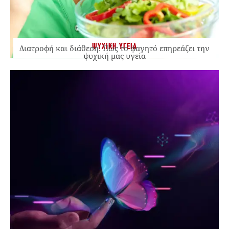
ΨΥΧΙΚΗ ΥΓΕΙΑ
Διατροφή και διάθεση: Πώς το φαγητό επηρεάζει την
ψυχική μας υγεία