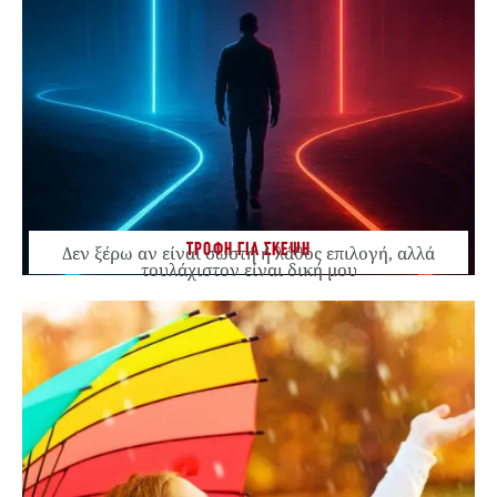
ΤΡΟΦΗ ΓΙΑ ΣΚΕΨΗ
Δεν ξέρω αν είναι σωστή ή λάθος επιλογή, αλλά
τουλάχιστον είναι δική μου