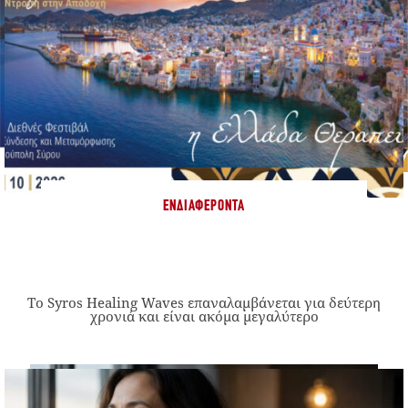
ΕΝΔΙΑΦΈΡΟΝΤΑ
Το Syros Healing Waves επαναλαμβάνεται για δεύτερη
χρονιά και είναι ακόμα μεγαλύτερο