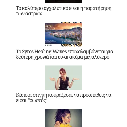
Το καλύτερο αγχολυτικό είναι η παρατήρηση
των άστρων
Το Syros Healing Waves επαναλαμβάνεται για
δεύτερη χρονιά και είναι ακόμα μεγαλύτερο
Κάποια στιγμή κουράζεσαι να προσπαθείς να
είσαι “σωστός”