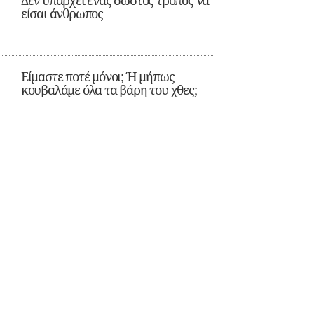
Δεν υπάρχει ένας σωστός τρόπος να
είσαι άνθρωπος
Είμαστε ποτέ μόνοι; Ή μήπως
κουβαλάμε όλα τα βάρη του χθες;