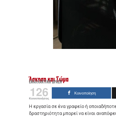
Άσκηση και Σώμα
ΕΝΑΛΛΑΚΤΙΚΉ ΔΡΆΣΗ
126
Κοινοποίηση
Κοινοποιήσεις
Η εργασία σε ένα γραφείο ή οποιαδήποτ
δραστηριότητα μπορεί να είναι αναπόφε