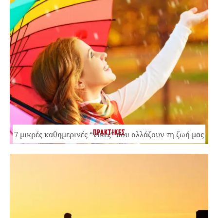
ΠΡΑΚΤΙΚΕΣ
7 μικρές καθημερινές “νίκες” που αλλάζουν τη ζωή μας