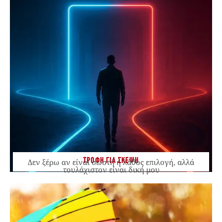
ΤΡΟΦΗ ΓΙΑ ΣΚΕΨΗ
Δεν ξέρω αν είναι σωστή ή λάθος επιλογή, αλλά
τουλάχιστον είναι δική μου