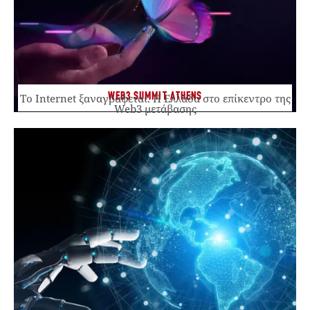
WEB3 SUMMIT ATHENS
Το Internet ξαναγράφεται. Η Ελλάδα στο επίκεντρο της
Web3 μετάβασης