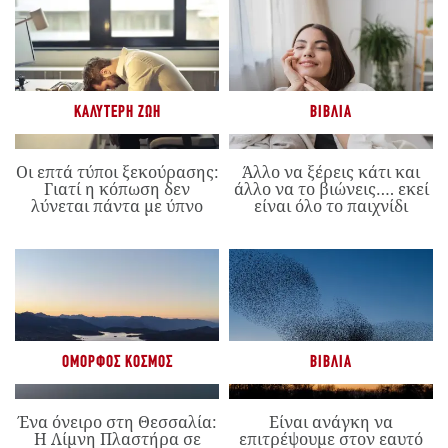
ΚΑΛΎΤΕΡΗ ΖΩΉ
ΒΙΒΛΊΑ
Οι επτά τύποι ξεκούρασης:
Άλλο να ξέρεις κάτι και
Γιατί η κόπωση δεν
άλλο να το βιώνεις…. εκεί
λύνεται πάντα με ύπνο
είναι όλο το παιχνίδι
ΌΜΟΡΦΟΣ ΚΌΣΜΟΣ
ΒΙΒΛΊΑ
Ένα όνειρο στη Θεσσαλία:
Είναι ανάγκη να
Η Λίμνη Πλαστήρα σε
επιτρέψουμε στον εαυτό