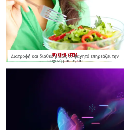
ΨΥΧΙΚΗ ΥΓΕΙΑ
Διατροφή και διάθεση: Πώς το φαγητό επηρεάζει την
ψυχική μας υγεία