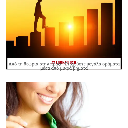
ΑΥΤΟΒΕΛΤΙΩΣΗ
Από τη θεωρία στην πράξη: Στοχεύστε μεγάλα οράματα
μέσα από μικρά βήματα