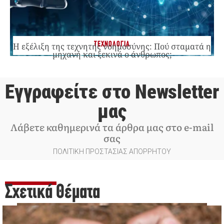
ΤΕΧΝΟΛΟΓΙΑ
Η εξέλιξη της τεχνητής νοημοσύνης: Πού σταματά η
μηχανή και ξεκινά ο άνθρωπος;
Εγγραφείτε στο Newsletter
μας
Λάβετε καθημερινά τα άρθρα μας στο e-mail
σας
ΠΟΛΙΤΙΚΗ ΠΡΟΣΤΑΣΙΑΣ ΑΠΟΡΡΗΤΟΥ
Σχετικά Θέματα