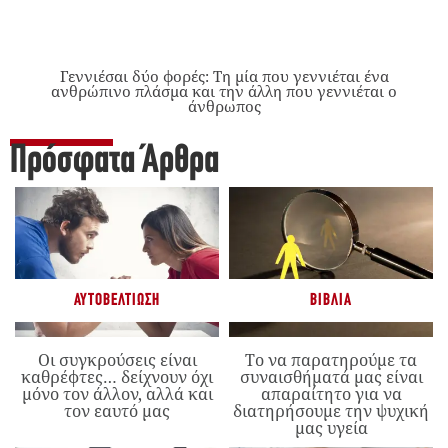
Γεννιέσαι δύο φορές: Tη μία που γεννιέται ένα
ανθρώπινο πλάσμα και την άλλη που γεννιέται ο
άνθρωπος
Πρόσφατα Άρθρα
ΑΥΤΟΒΕΛΤΊΩΣΗ
ΒΙΒΛΊΑ
Οι συγκρούσεις είναι
Το να παρατηρούμε τα
καθρέφτες… δείχνουν όχι
συναισθήματά μας είναι
μόνο τον άλλον, αλλά και
απαραίτητο για να
τον εαυτό μας
διατηρήσουμε την ψυχική
μας υγεία