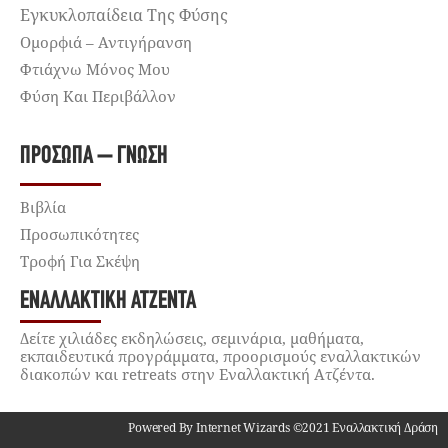
Εγκυκλοπαίδεια Της Φύσης
Ομορφιά – Αντιγήρανση
Φτιάχνω Μόνος Μου
Φύση Και Περιβάλλον
ΠΡΌΣΩΠΑ – ΓΝΏΣΗ
Βιβλία
Προσωπικότητες
Τροφή Για Σκέψη
ΕΝΑΛΛΑΚΤΙΚΉ ΑΤΖΈΝΤΑ
Δείτε χιλιάδες εκδηλώσεις, σεμινάρια, μαθήματα,
εκπαιδευτικά προγράμματα, προορισμούς εναλλακτικών
διακοπών και retreats στην Εναλλακτική Ατζέντα.
Powered By Internet Wizards ©2021 Εναλλακτική Δράση