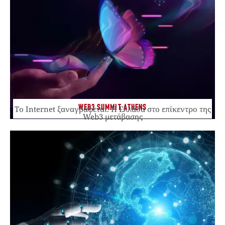
WEB3 SUMMIT ATHENS
Το Internet ξαναγράφεται. Η Ελλάδα στο επίκεντρο της
Web3 μετάβασης