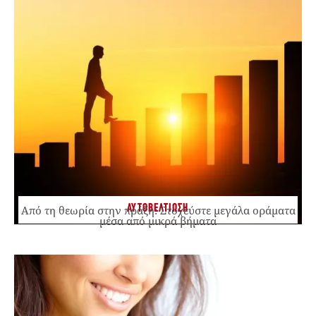
ΑΥΤΟΒΕΛΤΙΩΣΗ
Από τη θεωρία στην πράξη: Στοχεύστε μεγάλα οράματα
μέσα από μικρά βήματα