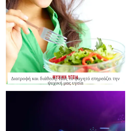
ΨΥΧΙΚΗ ΥΓΕΙΑ
Διατροφή και διάθεση: Πώς το φαγητό επηρεάζει την
ψυχική μας υγεία