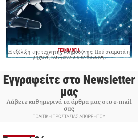
ΤΕΧΝΟΛΟΓΙΑ
Η εξέλιξη της τεχνητής νοημοσύνης: Πού σταματά η
μηχανή και ξεκινά ο άνθρωπος;
Εγγραφείτε στο Newsletter
μας
Λάβετε καθημερινά τα άρθρα μας στο e-mail
σας
ΠΟΛΙΤΙΚΗ ΠΡΟΣΤΑΣΙΑΣ ΑΠΟΡΡΗΤΟΥ