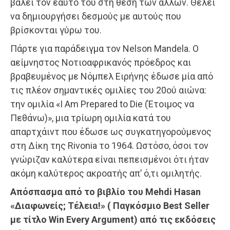
βάλει τον εαυτό του στη θέση των άλλων. Θέλει
να δημιουργήσει δεσμούς με αυτούς που
βρίσκονται γύρω του.
Πάρτε για παράδειγμα τον Nelson Mandela. Ο
αείμνηστος Νοτιοαφρικανός πρόεδρος και
βραβευμένος με Νόμπελ Ειρήνης έδωσε μία από
τις πλέον σημαντικές ομιλίες του 20ού αιώνα:
την ομιλία «I Am Prepared to Die (Έτοιμος να
Πεθάνω)», μια τρίωρη ομιλία κατά του
απαρτχάιντ που έδωσε ως συγκατηγορούμενος
στη Δίκη της Rivonia το 1964. Ωστόσο, όσοι τον
γνώριζαν καλύτερα είναι πεπεισμένοι ότι ήταν
ακόμη καλύτερος ακροατής απ’ ό,τι ομιλητής.
Απόσπασμα από το βιβλίο του Mehdi Hasan
«Διαφωνείς; Τέλεια!» ( Παγκόσμιο Best Seller
με τίτλο Win Every Argument) από τις εκδόσεις