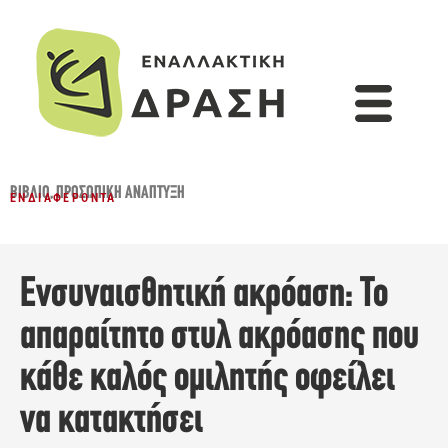
ΒΙΒΛΊΟ
,
ΠΡΟΣΩΠΙΚΉ ΑΝΆΠΤΥΞΗ
ΕΝΔΙΑΦΈΡΟΝΤΑ
Eνσυναισθητική ακρόαση: Το
απαραίτητο στυλ ακρόασης που
κάθε καλός ομιλητής οφείλει
να κατακτήσει