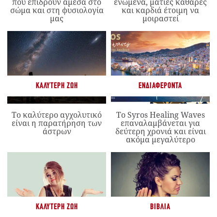
που επιδρούν άμεσα στο
ενωμένα, ματιές καθαρές
σώμα και στη φυσιολογία
και καρδιά έτοιμη να
μας
μοιραστεί
ΚΑΛΎΤΕΡΗ ΖΩΉ
ΕΝΔΙΑΦΈΡΟΝΤΑ
Το καλύτερο αγχολυτικό
Το Syros Healing Waves
είναι η παρατήρηση των
επαναλαμβάνεται για
άστρων
δεύτερη χρονιά και είναι
ακόμα μεγαλύτερο
ΚΑΛΎΤΕΡΗ ΖΩΉ
ΒΙΒΛΊΑ