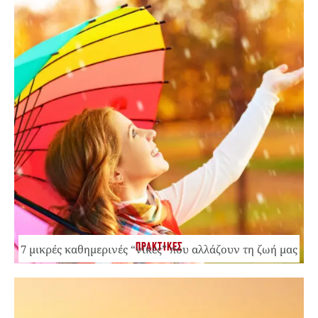
ΠΡΑΚΤΙΚΕΣ
7 μικρές καθημερινές “νίκες” που αλλάζουν τη ζωή μας