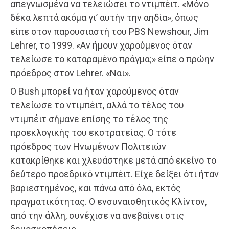
απεγνωσμένα να τελειώσει το ντιμπέιτ. «Μόνο
δέκα λεπτά ακόμα γι’ αυτήν την αηδία», όπως
είπε στον παρουσιαστή του PBS Newshour, Jim
Lehrer, το 1999. «Αν ήμουν χαρούμενος όταν
τελείωσε το καταραμένο πράγμα;» είπε ο πρώην
πρόεδρος στον Lehrer. «Ναι».
Ο Bush μπορεί να ήταν χαρούμενος όταν
τελείωσε το ντιμπέιτ, αλλά το τέλος του
ντιμπέιτ σήμανε επίσης το τέλος της
προεκλογικής του εκστρατείας. Ο τότε
πρόεδρος των Ηνωμένων Πολιτειών
κατακρίθηκε και χλευάστηκε μετά από εκείνο το
δεύτερο προεδρικό ντιμπέιτ. Είχε δείξει ότι ήταν
βαριεστημένος, και πάνω από όλα, εκτός
πραγματικότητας. Ο ενσυναισθητικός Κλίντον,
από την άλλη, συνέχισε να ανεβαίνει στις