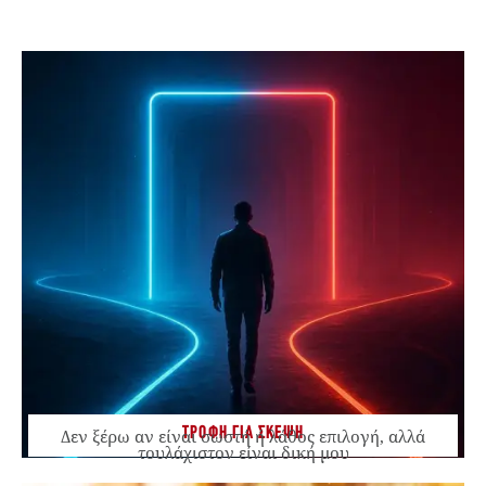
ΤΡΟΦΗ ΓΙΑ ΣΚΕΨΗ
Δεν ξέρω αν είναι σωστή ή λάθος επιλογή, αλλά
τουλάχιστον είναι δική μου