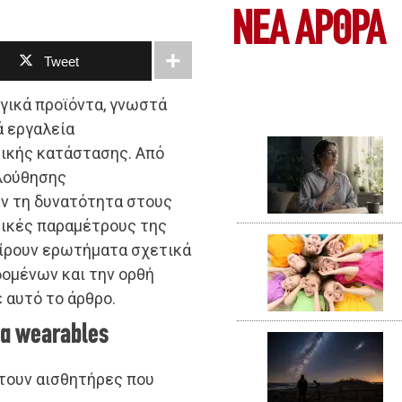
ΝΕΑ ΆΡΘΡΑ
Tweet
ογικά προϊόντα, γνωστά
ά εργαλεία
σικής κατάστασης. Από
λούθησης
υν τη δυνατότητα στους
σικές παραμέτρους της
είρουν ερωτήματα σχετικά
δομένων και την ορθή
 αυτό το άρθρο.
τα wearables
τουν αισθητήρες που