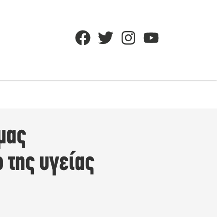
μας
 της υγείας