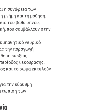
αι η συνάφεια των
η μνήμη και τη μάθηση.
κεια του βαθύ ύπνου,
κή, που συμβάλλουν στην
συμπαθητικό νευρικό
ας την παραγωγή
σθηση ευεξίας.
 περίοδος ξεκούρασης.
λος και το σώμα εκτελούν
 για την εύρυθμη
μετώπιση των
γία