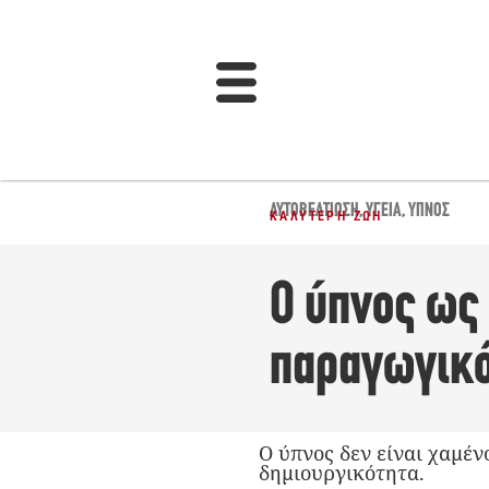
ΑΥΤΟΒΕΛΤΊΩΣΗ
,
ΥΓΕΊΑ
,
ΎΠΝΟΣ
ΚΑΛΎΤΕΡΗ ΖΩΉ
Ο ύπνος ως
παραγωγικό
O ύπνος δεν είναι χαμέν
δημιουργικότητα.