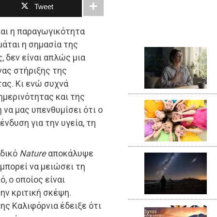
Tweet
και η παραγωγικότητα
μάται η σημασία της
, δεν είναι απλώς μια
νας στήριξης της
ας. Κι ενώ συχνά
ημερινότητας και της
 να μας υπενθυμίσει ότι ο
ένδυση για την υγεία, τη
οδικό
Nature
αποκάλυψε
 μπορεί να μειώσει τη
, ο οποίος είναι
ην κριτική σκέψη.
ης Καλιφόρνια έδειξε ότι