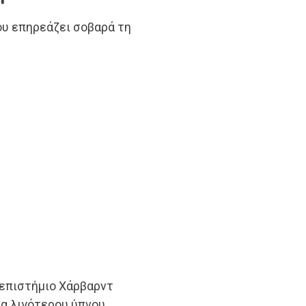
ου επηρεάζει σοβαρά τη
νεπιστήμιο Χάρβαρντ
ρα λιγότερου ύπνου