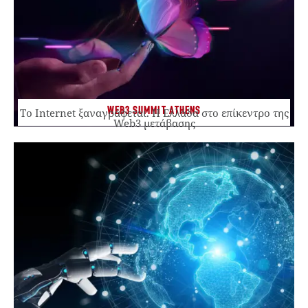
WEB3 SUMMIT ATHENS
Το Internet ξαναγράφεται. Η Ελλάδα στο επίκεντρο της
Web3 μετάβασης