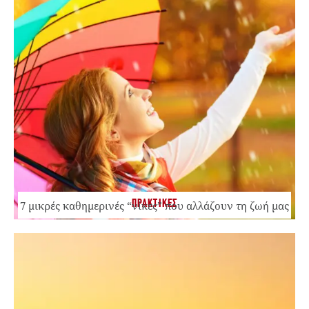
ΠΡΑΚΤΙΚΕΣ
7 μικρές καθημερινές “νίκες” που αλλάζουν τη ζωή μας