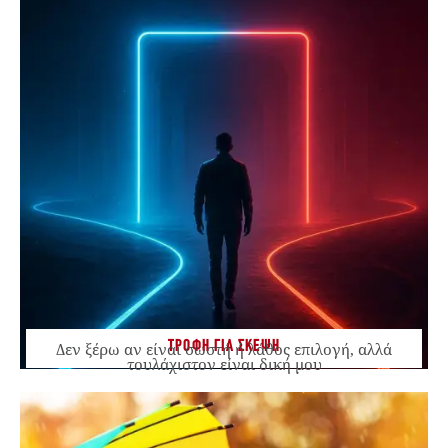
ΤΡΟΦΗ ΓΙΑ ΣΚΕΨΗ
Δεν ξέρω αν είναι σωστή ή λάθος επιλογή, αλλά
τουλάχιστον είναι δική μου