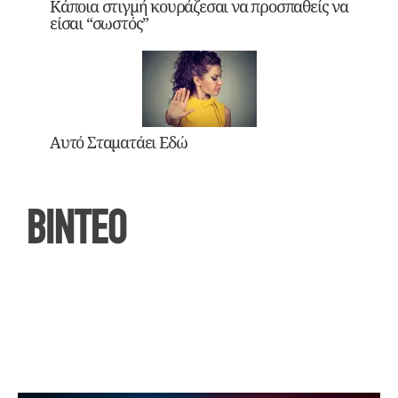
Κάποια στιγμή κουράζεσαι να προσπαθείς να
είσαι “σωστός”
Αυτό Σταματάει Εδώ
ΒΙΝΤΕΟ