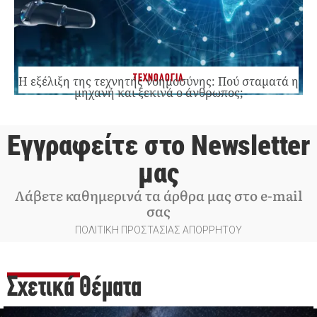
ΤΕΧΝΟΛΟΓΙΑ
Η εξέλιξη της τεχνητής νοημοσύνης: Πού σταματά η
μηχανή και ξεκινά ο άνθρωπος;
Εγγραφείτε στο Newsletter
μας
Λάβετε καθημερινά τα άρθρα μας στο e-mail
σας
ΠΟΛΙΤΙΚΗ ΠΡΟΣΤΑΣΙΑΣ ΑΠΟΡΡΗΤΟΥ
Σχετικά Θέματα