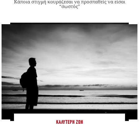
Κάποια στιγμή κουράζεσαι να προσπαθείς να είσαι
“σωστός”
ΚΑΛΎΤΕΡΗ ΖΩΉ