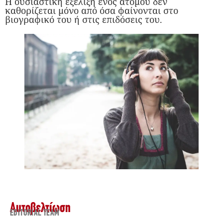
Η ουσιαστική εξέλιξη ενός ατόμου δεν
καθορίζεται μόνο από όσα φαίνονται στο
βιογραφικό του ή στις επιδόσεις του.
Αυτοβελτίωση
EDITORIAL TEAM