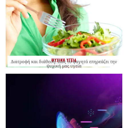
ΨΥΧΙΚΗ ΥΓΕΙΑ
Διατροφή και διάθεση: Πώς το φαγητό επηρεάζει την
ψυχική μας υγεία