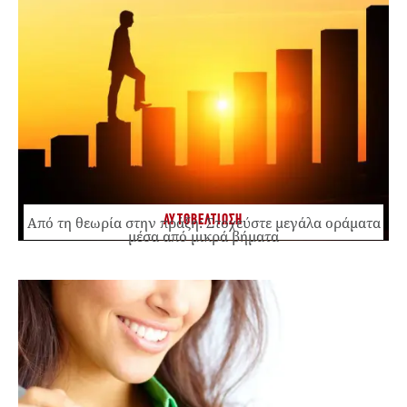
ΑΥΤΟΒΕΛΤΙΩΣΗ
Από τη θεωρία στην πράξη: Στοχεύστε μεγάλα οράματα
μέσα από μικρά βήματα