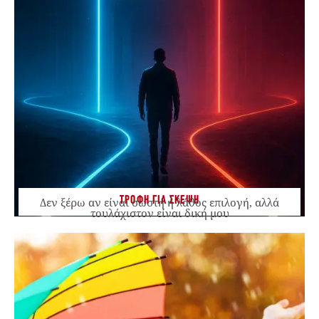
ΤΡΟΦΗ ΓΙΑ ΣΚΕΨΗ
Δεν ξέρω αν είναι σωστή ή λάθος επιλογή, αλλά
τουλάχιστον είναι δική μου