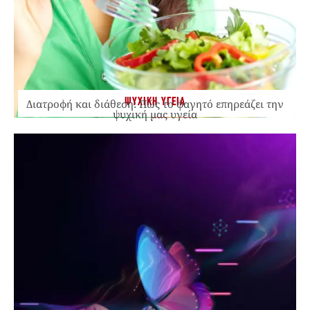
ΨΥΧΙΚΗ ΥΓΕΙΑ
Διατροφή και διάθεση: Πώς το φαγητό επηρεάζει την
ψυχική μας υγεία