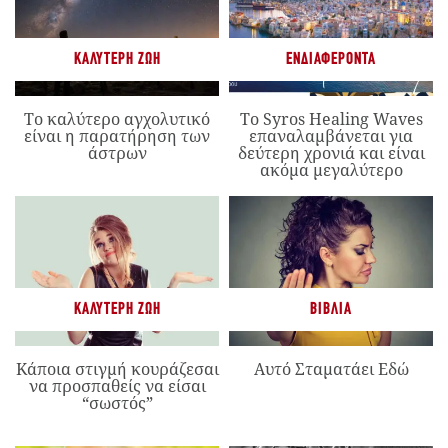
ΚΑΛΎΤΕΡΗ ΖΩΉ
ΕΝΔΙΑΦΈΡΟΝΤΑ
Το καλύτερο αγχολυτικό
Το Syros Healing Waves
είναι η παρατήρηση των
επαναλαμβάνεται για
άστρων
δεύτερη χρονιά και είναι
ακόμα μεγαλύτερο
ΚΑΛΎΤΕΡΗ ΖΩΉ
ΒΙΒΛΊΑ
Κάποια στιγμή κουράζεσαι
Αυτό Σταματάει Εδώ
να προσπαθείς να είσαι
“σωστός”