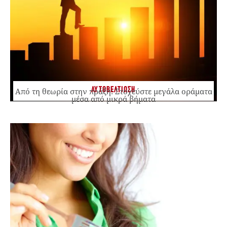
ΑΥΤΟΒΕΛΤΙΩΣΗ
Από τη θεωρία στην πράξη: Στοχεύστε μεγάλα οράματα
μέσα από μικρά βήματα