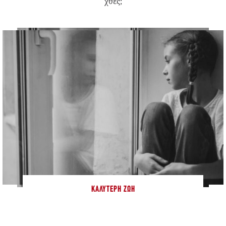
χθες;
ΚΑΛΎΤΕΡΗ ΖΩΉ