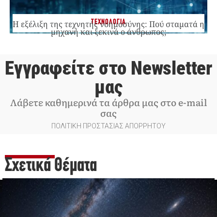
ΤΕΧΝΟΛΟΓΙΑ
Η εξέλιξη της τεχνητής νοημοσύνης: Πού σταματά η
μηχανή και ξεκινά ο άνθρωπος;
Εγγραφείτε στο Newsletter
μας
Λάβετε καθημερινά τα άρθρα μας στο e-mail
σας
ΠΟΛΙΤΙΚΗ ΠΡΟΣΤΑΣΙΑΣ ΑΠΟΡΡΗΤΟΥ
Σχετικά Θέματα