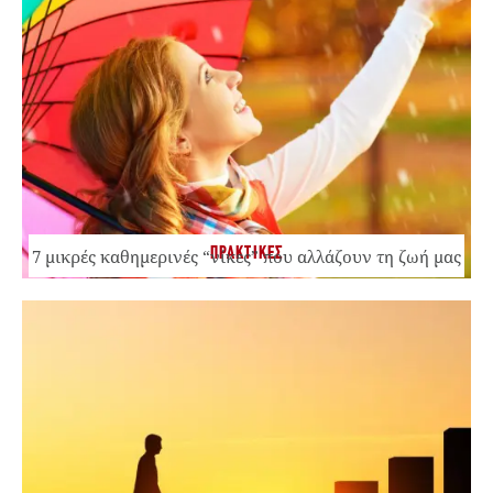
ΠΡΑΚΤΙΚΕΣ
7 μικρές καθημερινές “νίκες” που αλλάζουν τη ζωή μας