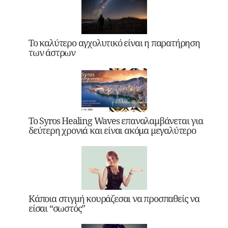
Το καλύτερο αγχολυτικό είναι η παρατήρηση
των άστρων
Το Syros Healing Waves επαναλαμβάνεται για
δεύτερη χρονιά και είναι ακόμα μεγαλύτερο
Κάποια στιγμή κουράζεσαι να προσπαθείς να
είσαι “σωστός”