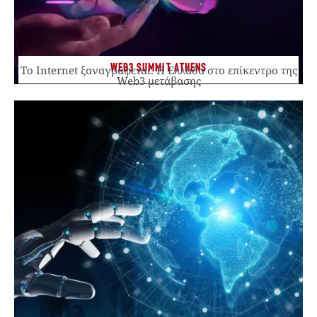
WEB3 SUMMIT ATHENS
Το Internet ξαναγράφεται. Η Ελλάδα στο επίκεντρο της
Web3 μετάβασης