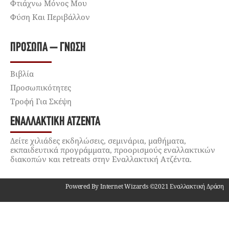
Φτιάχνω Μόνος Μου
Φύση Και Περιβάλλον
ΠΡΌΣΩΠΑ – ΓΝΏΣΗ
Βιβλία
Προσωπικότητες
Τροφή Για Σκέψη
ΕΝΑΛΛΑΚΤΙΚΉ ΑΤΖΈΝΤΑ
Δείτε χιλιάδες εκδηλώσεις, σεμινάρια, μαθήματα,
εκπαιδευτικά προγράμματα, προορισμούς εναλλακτικών
διακοπών και retreats στην Εναλλακτική Ατζέντα.
Powered By Internet Wizards ©2021 Εναλλακτική Δράση