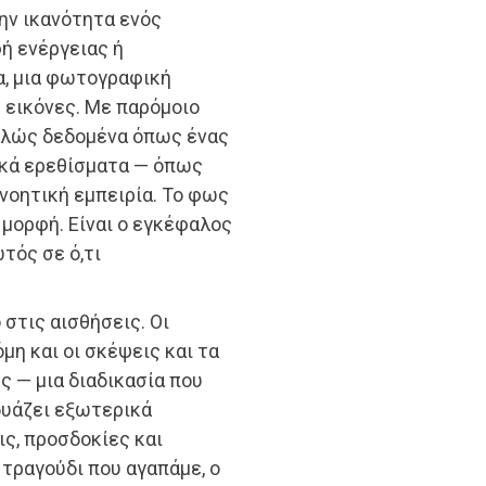
ην ικανότητα ενός
ή ενέργειας ή
α, μια φωτογραφική
 εικόνες. Με παρόμοιο
απλώς δεδομένα όπως ένας
ικά ερεθίσματα — όπως
 νοητική εμπειρία. Το φως
 μορφή. Είναι ο εγκέφαλος
τός σε ό,τι
 στις αισθήσεις. Οι
η και οι σκέψεις και τα
ς — μια διαδικασία που
υάζει εξωτερικά
ς, προσδοκίες και
 τραγούδι που αγαπάμε, ο