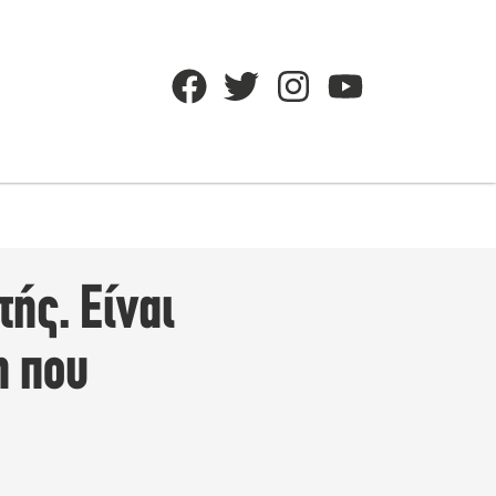
ής. Είναι
η που