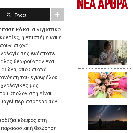
ΝΕΑ ΆΡΘΡΑ
Tweet
ρπαστικό και αινιγματικό
αετίες, η επιστήμη και η
σουν, συχνά
χνολογία της εκάστοτε
έφαλος θεωρούνταν ένα
ό αιώνα, όπου συχνά
ατανόηση του εγκεφάλου
εχνολογικές μας
 του υπολογιστή είναι
τουργεί περισσότερο σαν
ερδίζει έδαφος στη
ν παραδοσιακή θεώρηση