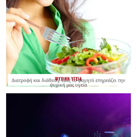
ΨΥΧΙΚΗ ΥΓΕΙΑ
Διατροφή και διάθεση: Πώς το φαγητό επηρεάζει την
ψυχική μας υγεία