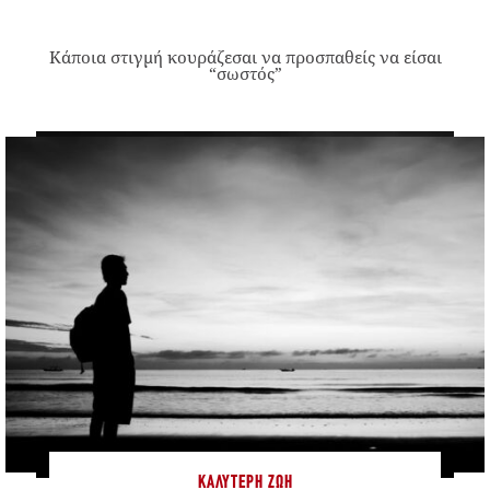
Κάποια στιγμή κουράζεσαι να προσπαθείς να είσαι
“σωστός”
ΚΑΛΎΤΕΡΗ ΖΩΉ