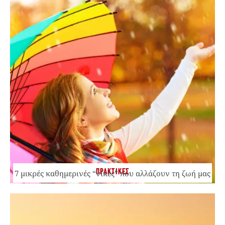
ΠΡΑΚΤΙΚΕΣ
7 μικρές καθημερινές “νίκες” που αλλάζουν τη ζωή μας