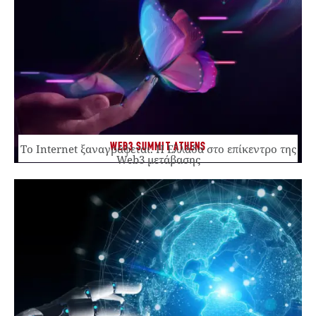
WEB3 SUMMIT ATHENS
Το Internet ξαναγράφεται. Η Ελλάδα στο επίκεντρο της
Web3 μετάβασης