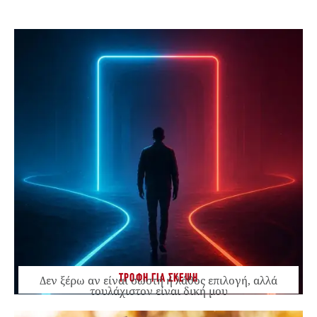
ΤΡΟΦΗ ΓΙΑ ΣΚΕΨΗ
Δεν ξέρω αν είναι σωστή ή λάθος επιλογή, αλλά
τουλάχιστον είναι δική μου