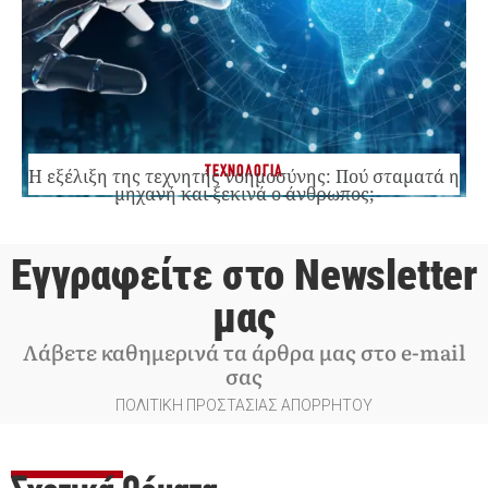
ΤΕΧΝΟΛΟΓΙΑ
Η εξέλιξη της τεχνητής νοημοσύνης: Πού σταματά η
μηχανή και ξεκινά ο άνθρωπος;
Εγγραφείτε στο Newsletter
μας
Λάβετε καθημερινά τα άρθρα μας στο e-mail
σας
ΠΟΛΙΤΙΚΗ ΠΡΟΣΤΑΣΙΑΣ ΑΠΟΡΡΗΤΟΥ