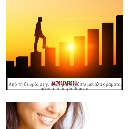
ΑΥΤΟΒΕΛΤΙΩΣΗ
Από τη θεωρία στην πράξη: Στοχεύστε μεγάλα οράματα
μέσα από μικρά βήματα