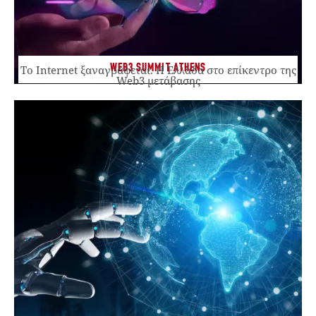
WEB3 SUMMIT ATHENS
Το Internet ξαναγράφεται. Η Ελλάδα στο επίκεντρο της
Web3 μετάβασης