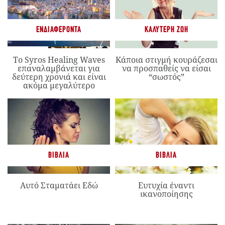
ΕΝΔΙΑΦΈΡΟΝΤΑ
ΚΑΛΎΤΕΡΗ ΖΩΉ
Το Syros Healing Waves
Κάποια στιγμή κουράζεσαι
επαναλαμβάνεται για
να προσπαθείς να είσαι
δεύτερη χρονιά και είναι
“σωστός”
ακόμα μεγαλύτερο
ΒΙΒΛΊΑ
ΒΙΒΛΊΑ
Αυτό Σταματάει Εδώ
Ευτυχία έναντι
ικανοποίησης