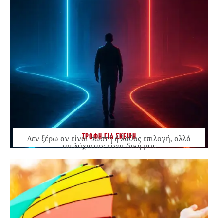
ΤΡΟΦΗ ΓΙΑ ΣΚΕΨΗ
Δεν ξέρω αν είναι σωστή ή λάθος επιλογή, αλλά
τουλάχιστον είναι δική μου