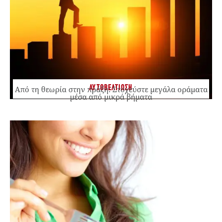
ΑΥΤΟΒΕΛΤΙΩΣΗ
Από τη θεωρία στην πράξη: Στοχεύστε μεγάλα οράματα
μέσα από μικρά βήματα