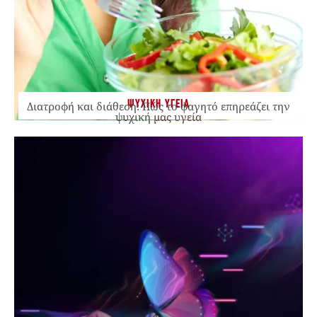
ΨΥΧΙΚΗ ΥΓΕΙΑ
Διατροφή και διάθεση: Πώς το φαγητό επηρεάζει την
ψυχική μας υγεία