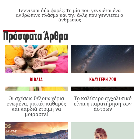
Γεννιέσαι δύο φορές: Tη μία που γεννιέται ένα
ανθρώπινο πλάσμα και την άλλη που γεννιέται ο
άνθρωπος
Πρόσφατα Άρθρα
ΒΙΒΛΊΑ
ΚΑΛΎΤΕΡΗ ΖΩΉ
Οι σχέσεις θέλουν χέρια
Το καλύτερο αγχολυτικό
ενωμένα, ματιές καθαρές
είναι η παρατήρηση των
και καρδιά έτοιμη να
άστρων
μοιραστεί