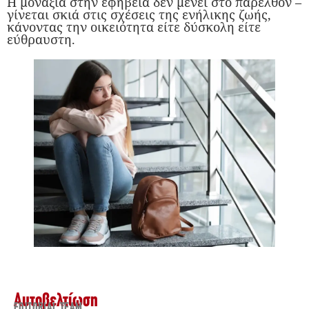
Η μοναξιά στην εφηβεία δεν μένει στο παρελθόν –
γίνεται σκιά στις σχέσεις της ενήλικης ζωής,
κάνοντας την οικειότητα είτε δύσκολη είτε
εύθραυστη.
Αυτοβελτίωση
EDITORIAL TEAM