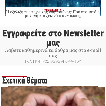
ΤΕΧΝΟΛΟΓΙΑ
Η εξέλιξη της τεχνητής νοημοσύνης: Πού σταματά η
μηχανή και ξεκινά ο άνθρωπος;
Εγγραφείτε στο Newsletter
μας
Λάβετε καθημερινά τα άρθρα μας στο e-mail
σας
ΠΟΛΙΤΙΚΗ ΠΡΟΣΤΑΣΙΑΣ ΑΠΟΡΡΗΤΟΥ
Σχετικά Θέματα