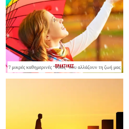
ΠΡΑΚΤΙΚΕΣ
7 μικρές καθημερινές “νίκες” που αλλάζουν τη ζωή μας