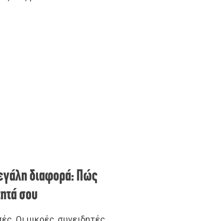
μεγάλη διαφορά: Πώς
τητά σου
ές. Οι μικρές, συνειδητές