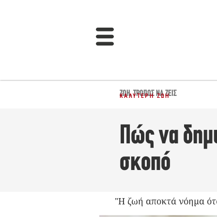
ΖΩΉ
,
ΤΡΌΠΟΣ ΝΑ ΖΕΙΣ
ΚΑΛΎΤΕΡΗ ΖΩΉ
Πώς να δημ
σκοπό
"Η ζωή αποκτά νόημα ότα