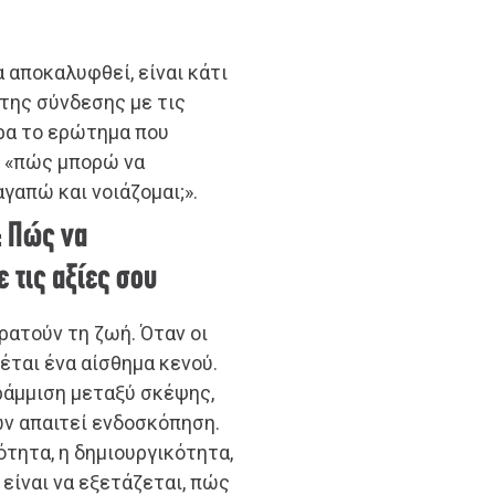
α αποκαλυφθεί, είναι κάτι
 της σύνδεσης με τις
 Άρα το ερώτημα που
, «πώς μπορώ να
γαπώ και νοιάζομαι;».
: Πώς να
 τις αξίες σου
κρατούν τη ζωή. Όταν οι
έται ένα αίσθημα κενού.
ράμμιση μεταξύ σκέψης,
ών απαιτεί ενδοσκόπηση.
ότητα, η δημιουργικότητα,
 είναι να εξετάζεται, πώς