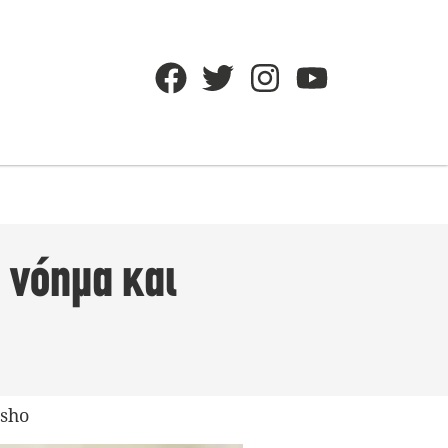
 νόημα και
Osho